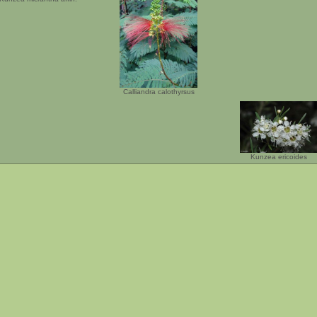
Calliandra calothyrsus
Kunzea ericoides