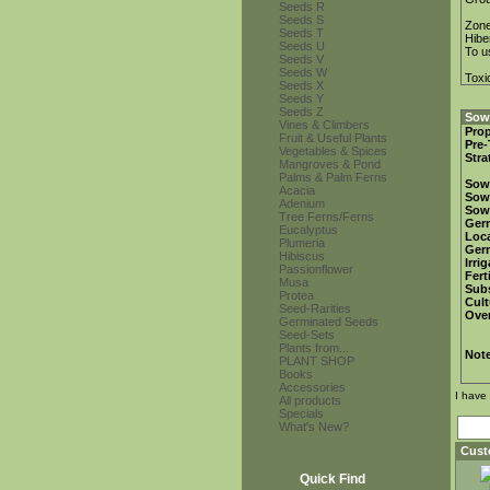
Seeds R
Seeds S
Zon
Seeds T
Hibe
Seeds U
To u
Seeds V
Seeds W
Toxi
Seeds X
Seeds Y
Seeds Z
Sowi
Vines & Climbers
Prop
Fruit & Useful Plants
Pre-
Vegetables & Spices
Stra
Mangroves & Pond
Palms & Palm Ferns
Sow
Acacia
Sow
Adenium
Sow
Tree Ferns/Ferns
Ger
Eucalyptus
Loca
Plumeria
Ger
Hibiscus
Irri
Passionflower
Fert
Musa
Subs
Protea
Cult
Seed-Rarities
Over
Germinated Seeds
Seed-Sets
Plants from...
Not
PLANT SHOP
Books
Accessories
I have
All products
Specials
What's New?
Cust
Quick Find