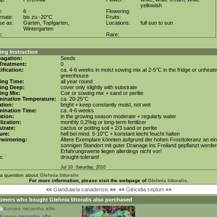
yellowish
e:
6
Flowering:
rnate:
bis zu -20°C
Fruits:
se as:
Garten, Topfgarten,
Locations:
full sun to sun
Wintergarten
c:
Rare:
ng Instruction
agation:
Seeds
Treatment:
0
tification:
ca. 4-6 weeks in moist sowing mix at 2-5°C in the fridge or unheat
greenhouse
ing Time:
all year round
ing Deep:
cover only slightly with substrate
ing Mix:
Coir or sowing mix + sand or perlite
mination Temperature:
ca. 20-25°C
tion:
bright + keep constantly moist, not wet
mination Time:
ca. 4-6 weeks
gation:
in the growing season moderate + regularly water
ilization:
monthly 0,2%ig or long-term fertilizer
trate:
cactus or potting soil + 2/3 sand or perlite
ure:
hell bei mind. 5-10°C + konstant leicht feucht halten
wintering:
Ältere Exemplare könnten aufgrund der hohen Frosttoleranz an ei
sonnigen Standort mit guter Drainage ins Freiland gepflanzt werde
Erfahrungswerte liegen allerdings nicht vor!
e:
drought-tolerant!
Jul 10. Saturday, 2010
 a question about
Glehnia littoralis
For more information, please visit the webpage of
Glehnia littoralis
.
««
Glandularia canadensis
««
»»
Gliricidia sepium
»»
omers who bought
Glehnia littoralis
also purchased
Kunzea micrantha affin.