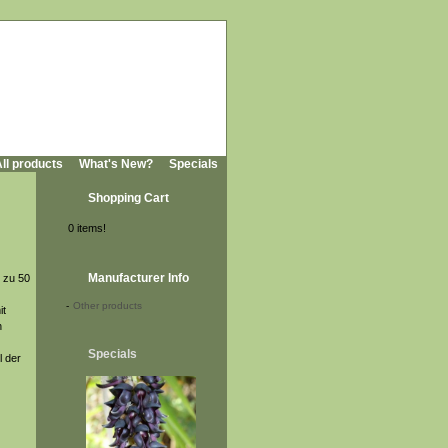
ll products
What's New?
Specials
Shopping Cart
0 items!
Manufacturer Info
 zu 50
-
Other products
it
n
Specials
l der