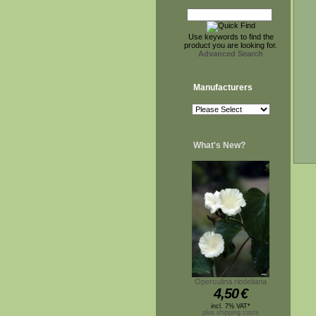
Use keywords to find the
product you are looking for.
Advanced Search
Manufacturers
What's New?
Operculina riedeliana
4,50
€
incl. 7% VAT*
plus shipping costs