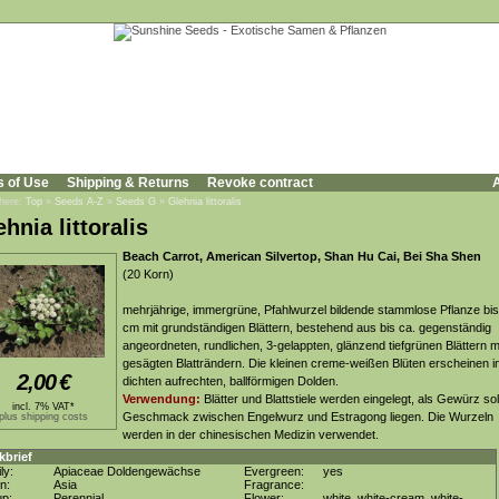
s of Use
Shipping & Returns
Revoke contract
A
 here:
Top
»
Seeds A-Z
»
Seeds G
»
Glehnia littoralis
hnia littoralis
Beach Carrot, American Silvertop, Shan Hu Cai, Bei Sha Shen
(20 Korn)
mehrjährige, immergrüne, Pfahlwurzel bildende stammlose Pflanze bis
cm mit grundständigen Blättern, bestehend aus bis ca. gegenständig
angeordneten, rundlichen, 3-gelappten, glänzend tiefgrünen Blättern m
gesägten Blatträndern. Die kleinen creme-weißen Blüten erscheinen i
2,00
€
dichten aufrechten, ballförmigen Dolden.
Verwendung:
Blätter und Blattstiele werden eingelegt, als Gewürz sol
incl. 7% VAT*
Geschmack zwischen Engelwurz und Estragong liegen. Die Wurzeln
plus shipping costs
werden in der chinesischen Medizin verwendet.
kbrief
ly:
Apiaceae Doldengewächse
Evergreen:
yes
in:
Asia
Fragrance:
up:
Perennial
Flower:
white, white-cream, white-