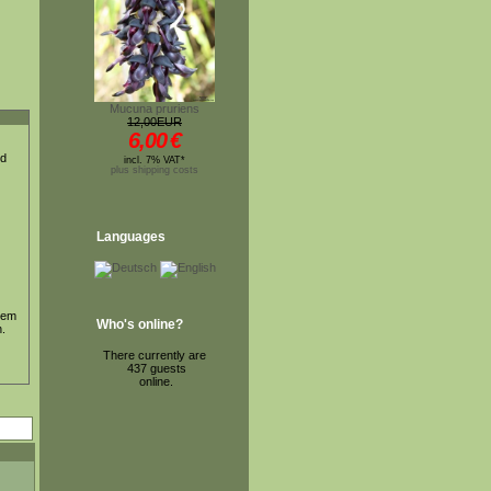
Mucuna pruriens
12,00EUR
6,00
€
ed
incl. 7% VAT*
plus shipping costs
Languages
nem
Who's online?
n.
There currently are
437 guests
online.