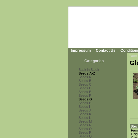
Impressum
Contact Us
Condition
You're
Categories
Gle
Back in Stock
Seeds A-Z
Seeds A
Seeds B
Seeds C
Seeds D
Seeds E
Seeds F
Seeds G
Seeds H
Seeds I
Seeds J
Seeds K
Seeds L
Seeds M
Seeds N
Stec
Seeds O
Fami
Seeds P
Orig
Seeds Q
Gro