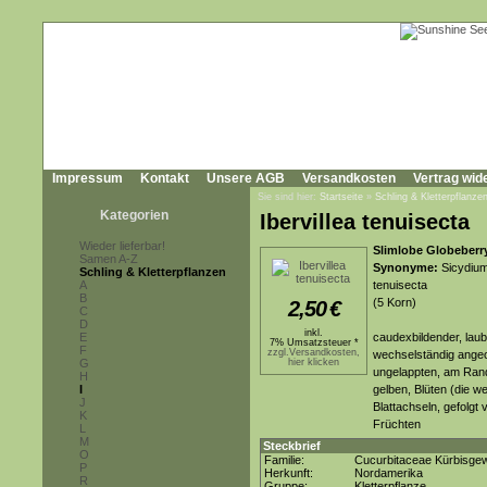
Impressum
Kontakt
Unsere AGB
Versandkosten
Vertrag wid
Sie sind hier:
Startseite
»
Schling & Kletterpflanze
Kategorien
Ibervillea tenuisecta
Wieder lieferbar!
Slimlobe Globeberr
Samen A-Z
Synonyme:
Sicydium 
Schling & Kletterpflanzen
A
tenuisecta
B
(5 Korn)
2,50
€
C
D
inkl.
E
caudexbildender, laub
7% Umsatzsteuer *
F
zzgl.Versandkosten,
wechselständig angeor
G
hier klicken
ungelappten, am Rand
H
I
gelben, Blüten (die w
J
Blattachseln, gefolgt 
K
Früchten
L
M
Steckbrief
O
Familie:
Cucurbitaceae Kürbisge
P
Herkunft:
Nordamerika
R
Gruppe:
Kletterpflanze