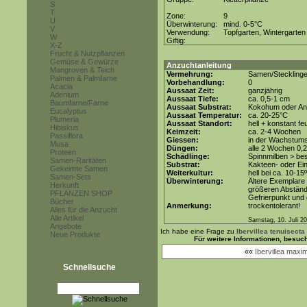
S
T
Zone:
9
U
Überwinterung:
mind. 0-5°C
V
Verwendung:
Topfgarten, Wintergarten
W
Giftig:
X-Z
Frucht & Nutzpflanzen
Gemüse & Gewürze
Anzuchtanleitung
Mangroven & Teich
Vermehrung:
Samen/Steckling
Palmen & Palmfarne
Vorbehandlung:
0
Acacia
Aussaat Zeit:
ganzjährig
Adenium
Aussaat Tiefe:
ca. 0,5-1 cm
Baumfarne/Farne
Aussaat Substrat:
Kokohum oder Anz
Eucalyptus
Aussaat Temperatur:
ca. 20-25°C
Plumeria
Aussaat Standort:
hell + konstant fe
Hibiskus
Keimzeit:
ca. 2-4 Wochen
Passiflora
Giessen:
in der Wachstum
Musa
Düngen:
alle 2 Wochen 0,
Proteen
Schädlinge:
Spinnmilben > be
Samen-Raritäten
Substrat:
Kakteen- oder Ein
Gekeimte Samen
Weiterkultur:
hell bei ca. 10-15
Samen-Sets
Überwinterung:
Ältere Exemplare 
Herkunft
größeren Abständ
PFLANZEN SHOP
Gefrierpunkt und 
Bücher
Anmerkung:
trockentolerant!
Alles für die Anzucht
Alle Artikel
Samstag, 10. Juli 2
Angebote
Ich habe eine Frage zu
Ibervillea tenuisecta
Neue Produkte
Für weitere Informationen, besuc
««
Ibervillea maxi
Schnellsuche