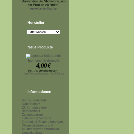
Verwenden Sie Stichworte, um
ein Produkt zu finden.
erweiterte Suche
Hersteller
Neue Produkte
Ipomoea hildebrandtii
4,00
€
inkl. 7% Umsatzsteuer *
zzgl.Versandkosten, hier klicken
Informationen
Vertrag widerrufen
Datenschutz
EU Umsatzsteuer
Bestellablauf
Zahlungsarten
Lieferung & Versand
Garantie & Beanstandungen
Widerrufsbelehrung &
Muster-Widerrufsformular
Umweltschutz