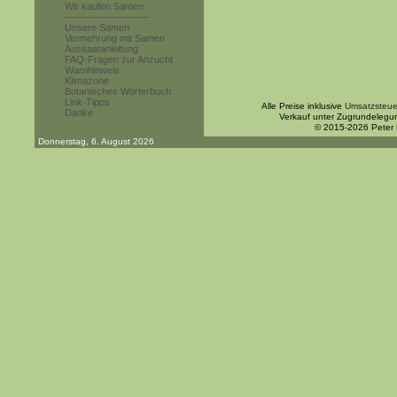
Wir kaufen Samen
------------------------
Unsere Samen
Vermehrung mit Samen
Aussaatanleitung
FAQ-Fragen zur Anzucht
Warnhinweis
Klimazone
Botanisches Wörterbuch
Link-Tipps
Alle Preise inklusive
Umsatzsteue
Danke
Verkauf unter Zugrundelegu
© 2015-2026 Peter
Donnerstag, 6. August 2026