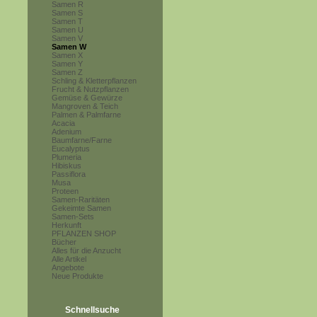
Samen R
Samen S
Samen T
Samen U
Samen V
Samen W
Samen X
Samen Y
Samen Z
Schling & Kletterpflanzen
Frucht & Nutzpflanzen
Gemüse & Gewürze
Mangroven & Teich
Palmen & Palmfarne
Acacia
Adenium
Baumfarne/Farne
Eucalyptus
Plumeria
Hibiskus
Passiflora
Musa
Proteen
Samen-Raritäten
Gekeimte Samen
Samen-Sets
Herkunft
PFLANZEN SHOP
Bücher
Alles für die Anzucht
Alle Artikel
Angebote
Neue Produkte
Schnellsuche