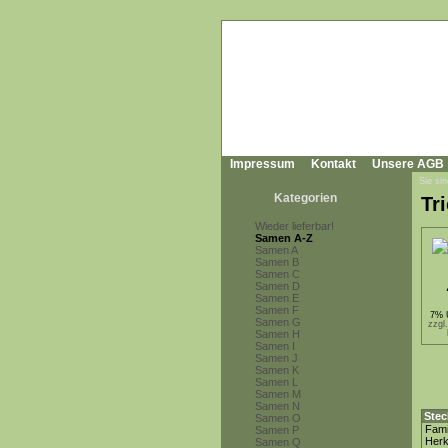
Impressum
Kontakt
Unsere AGB
Sie sin
Kategorien
Tr
Wieder lieferbar!
Samen A-Z
Samen A
Samen B
Samen C
Samen D
Samen E
Samen F
7% 
Samen G
zzgl
Samen H
Samen I
Samen J
Samen K
Samen L
Samen M
Samen N
Stec
Samen O
Fami
Samen P
Herk
Samen Q