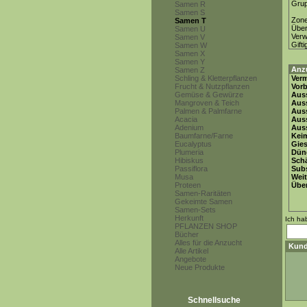
Gru
Samen R
Samen S
Zon
Samen T
Über
Samen U
Ver
Samen V
Gifti
Samen W
Samen X
Samen Y
Anz
Samen Z
Schling & Kletterpflanzen
Ver
Frucht & Nutzpflanzen
Vor
Gemüse & Gewürze
Auss
Mangroven & Teich
Auss
Palmen & Palmfarne
Auss
Acacia
Aus
Adenium
Auss
Baumfarne/Farne
Keim
Eucalyptus
Gie
Plumeria
Dün
Hibiskus
Schä
Passiflora
Subs
Musa
Weit
Proteen
Übe
Samen-Raritäten
Gekeimte Samen
Samen-Sets
Herkunft
Ich ha
PFLANZEN SHOP
Bücher
Alles für die Anzucht
Kund
Alle Artikel
Angebote
Neue Produkte
Schnellsuche