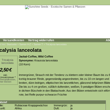
Versandkosten
Vertrag widerrufen
All
d hier:
Startseite
»
Samen A-Z
»
Samen T
»
Tricalysia lanceolata
icalysia lanceolata
Jackal-Coffee, Wild Coffee
Synonyme:
Kraussia lanceolata
(10 Korn)
2,50
€
immergrüner, Strauch mit der Tendenz zu klettern oder kleiner Baum bis zu 
inkl.
Umsatzsteuer *
korkig brauner Rinde, gegenständig angeordneten, bis zu 10 cm langen und
.Versandkosten,
hier klicken
breiten, dünn ledrigen, elliptischen bis lanzettlichen, glänzend tiefgrünen Blätt
Die bis zu 4 cm großen, süßlich duftenden, weißen, 5-petaligen Blüten ersch
in dichten Büscheln in den Blattachseln. Aus den Blüten entwickeln sich eiför
rote, bei Reife purpur-schwarze Früchte
kbrief
lie:
Rubiaceae Krappgewächse
Immergrün:
ja
unft:
Afrika
Duft:
ja