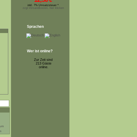
inkl. 7% Umsatzsteuer *
zzgl.Versandkosten, hier klicken
Sprachen
Wer ist online?
Zur Zeit sind
213 Gäste
online.
m