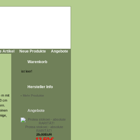
e Artikel
Neue Produkte
Angebote
Warenkorb
ist leer!
Hersteller Info
6 m mit
-
Mehr Produkte
 3 cm
ern.
einen
Angebote
mige,
Protea stokoei - absolute
RARITÄT!
25,00EUR
12,50
€