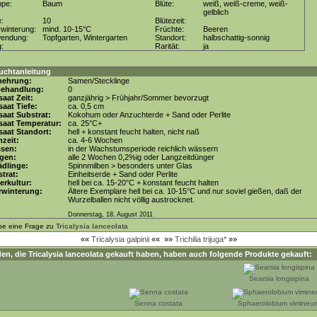
ppe:
Baum
Blüte:
weiß, weiß-creme, weiß-
gelblich
e:
10
Blütezeit:
winterung:
mind. 10-15°C
Früchte:
Beeren
wendung:
Topfgarten, Wintergarten
Standort:
halbschattig-sonnig
g:
Rarität:
ja
uchtanleitung
mehrung:
Samen/Stecklinge
behandlung:
0
aat Zeit:
ganzjährig > Frühjahr/Sommer bevorzugt
aat Tiefe:
ca. 0,5 cm
aat Substrat:
Kokohum oder Anzuchterde + Sand oder Perlite
saat Temperatur:
ca. 25°C+
aat Standort:
hell + konstant feucht halten, nicht naß
zeit:
ca. 4-6 Wochen
ssen:
in der Wachstumsperiode reichlich wässern
gen:
alle 2 Wochen 0,2%ig oder Langzeitdünger
dlinge:
Spinnmilben > besonders unter Glas
trat:
Einheitserde + Sand oder Perlite
erkultur:
hell bei ca. 15-20°C + konstant feucht halten
rwinterung:
Ältere Exemplare hell bei ca. 10-15°C und nur soviel gießen, daß der
Wurzelballen nicht völlig austrocknet.
Donnerstag, 18. August 2011
be eine Frage zu
Tricalysia lanceolata
««
Tricalysia galpinii
««
»»
Trichilia trijuga*
»»
en, die
Tricalysia lanceolata
gekauft haben, haben auch folgende Produkte gekauft:
Searsia longispina
Senna costata
Sphaerolobium vimineu