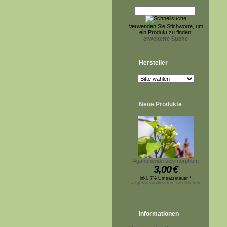
Verwenden Sie Stichworte, um
ein Produkt zu finden.
erweiterte Suche
Hersteller
Neue Produkte
Aganonerion polymorphum
3,00
€
inkl. 7% Umsatzsteuer *
zzgl.Versandkosten, hier klicken
Informationen