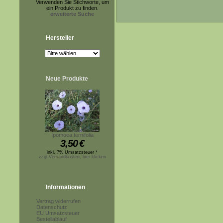
Verwenden Sie Stichworte, um
ein Produkt zu finden.
erweiterte Suche
Hersteller
Neue Produkte
Ipomoea ternifolia
3,50
€
inkl. 7% Umsatzsteuer *
zzgl.Versandkosten, hier klicken
Informationen
Vertrag widerrufen
Datenschutz
EU Umsatzsteuer
Bestellablauf