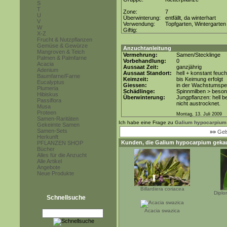
S
T
Zone:
7
U
Überwinterung:
entfällt, da winterhart
V
Verwendung:
Topfgarten, Wintergarten
W
Giftig:
X-Z
Frucht & Nutzpflanzen
Gemüse & Gewürze
Anzuchtanleitung
Mangroven & Teich
Vermehrung:
Samen/Stecklinge
Palmen & Palmfarne
Vorbehandlung:
0
Acacia
Aussaat Zeit:
ganzjährig
Adenium
Aussaat Standort:
hell + konstant feuch
Baumfarne/Farne
Keimzeit:
bis Keimung erfolgt
Eucalyptus
Giessen:
in der Wachstumsper
Plumeria
Schädlinge:
Spinnmilben > beson
Hibiskus
Überwinterung:
Jungpflanzen: hell b
Passiflora
nicht austrocknet.
Musa
Proteen
Montag, 13. Juli 2009
Samen-Raritäten
Ich habe eine Frage zu
Galium hypocarpium
Gekeimte Samen
Samen-Sets
»»
Gel
Herkunft
Kunden, die
Galium hypocarpium
gekau
PFLANZEN SHOP
Bücher
Alles für die Anzucht
Alle Artikel
Angebote
Neue Produkte
Billardiera coriacea
Diplo
Schnellsuche
Acacia swazica