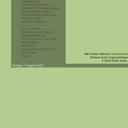
Zahlungsarten
Lieferung & Versand
Garantie & Beanstandungen
Widerrufsbelehrung &
Muster-Widerrufsformular
Umweltschutz
Wir kaufen Samen
------------------------
Unsere Samen
Vermehrung mit Samen
Aussaatanleitung
FAQ-Fragen zur Anzucht
Warnhinweis
Klimazone
Botanisches Wörterbuch
Link-Tipps
Alle Preise inklusive
Umsatzsteue
Danke
Verkauf unter Zugrundelegu
© 2015-2026 Peter
Freitag, 7. August 2026