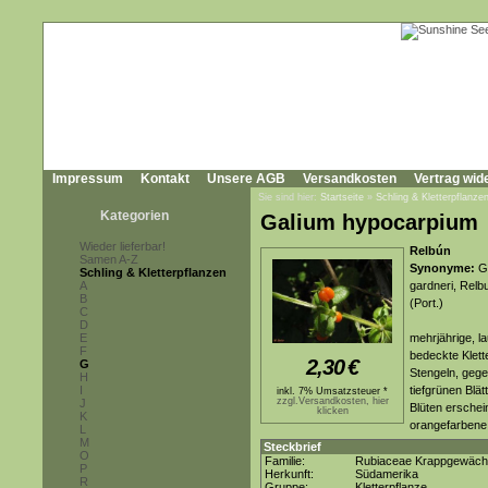
Impressum
Kontakt
Unsere AGB
Versandkosten
Vertrag wid
Sie sind hier:
Startseite
»
Schling & Kletterpflanze
Kategorien
Galium hypocarpium
Wieder lieferbar!
Relbún
Samen A-Z
Synonyme:
Ga
Schling & Kletterpflanzen
A
gardneri, Relb
B
(Port.)
C
D
E
mehrjährige, l
F
bedeckte Klett
2,30
€
G
Stengeln, gege
H
I
tiefgrünen Blät
inkl. 7% Umsatzsteuer *
zzgl.Versandkosten, hier
J
Blüten erschein
klicken
K
orangefarbene 
L
M
Steckbrief
O
Familie:
Rubiaceae Krappgewäc
P
Herkunft:
Südamerika
R
Gruppe:
Kletterpflanze