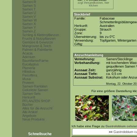
inkl. 7% Umsatzsteuer *
Samen R
zzgl.Versandkosten, hier
Samen S
klicken
Samen T
Samen U
Steckbrief
Samen V
Familie:
Fabaceae
Samen W
Schmetterlingsblütenge
Samen X
Herkunft:
Australien
Samen Y
Gruppe:
Strauch
Samen Z
Zone:
9
Schling & Kletterpflanzen
Überwinterung:
bis zu 0°C
Frucht & Nutzpflanzen
Verwendung:
Topfgarten, Wintergarten
Gemüse & Gewürze
Giftig:
Mangroven & Teich
Palmen & Palmfarne
Acacia
Anzuchtanleitung
Adenium
Vermehrung:
Samen/Stecklinge
Baumfarne/Farne
Vorbehandlung:
mit kochendem Wasse
Eucalyptus
gequollenen Samen 
Plumeria
Aussaat Zeit:
ganzjährig
Hibiskus
Aussaat Tiefe:
ca. 0,5 cm
Passiflora
Aussaat Substrat:
Kokohum oder Anzuch
Musa
Proteen
Montag, 22. Oktober 20
Samen-Raritäten
Gekeimte Samen
Für eine größere Darstellung kli
Samen-Sets
Herkunft
PFLANZEN SHOP
Bücher
Alles für die Anzucht
Alle Artikel
Angebote
Neue Produkte
Ich habe eine Frage zu
Gastrolobium celsi
««
Gastrolobium c
Schnellsuche