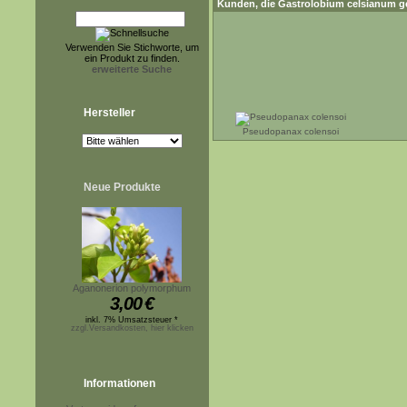
Kunden, die
Gastrolobium celsianum
ge
Verwenden Sie Stichworte, um
ein Produkt zu finden.
erweiterte Suche
Hersteller
Pseudopanax colensoi
Neue Produkte
Aganonerion polymorphum
3,00
€
inkl. 7% Umsatzsteuer *
zzgl.Versandkosten, hier klicken
Informationen