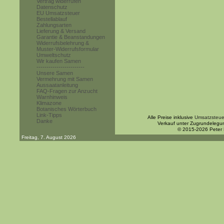
Vertrag widerrufen
Datenschutz
EU Umsatzsteuer
Bestellablauf
Zahlungsarten
Lieferung & Versand
Garantie & Beanstandungen
Widerrufsbelehrung &
Muster-Widerrufsformular
Umweltschutz
Wir kaufen Samen
------------------------
Unsere Samen
Vermehrung mit Samen
Aussaatanleitung
FAQ-Fragen zur Anzucht
Warnhinweis
Klimazone
Botanisches Wörterbuch
Link-Tipps
Alle Preise inklusive
Umsatzsteue
Danke
Verkauf unter Zugrundelegu
© 2015-2026 Peter
Freitag, 7. August 2026