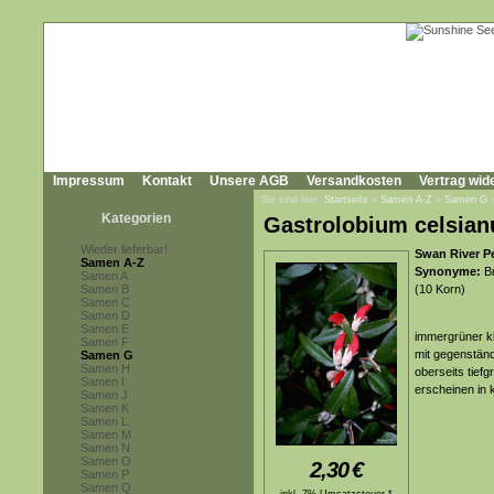
Impressum
Kontakt
Unsere AGB
Versandkosten
Vertrag wid
Sie sind hier:
Startseite
»
Samen A-Z
»
Samen G
Kategorien
Gastrolobium celsia
Wieder lieferbar!
Swan River P
Samen A-Z
Synonyme:
Br
Samen A
Samen B
(10 Korn)
Samen C
Samen D
Samen E
immergrüner kl
Samen F
mit gegenständ
Samen G
Samen H
oberseits tiefg
Samen I
erscheinen in 
Samen J
Samen K
Samen L
Samen M
Samen N
Samen O
2,30
€
Samen P
Samen Q