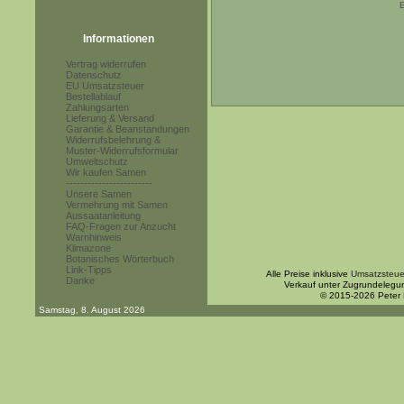
E
Informationen
Vertrag widerrufen
Datenschutz
EU Umsatzsteuer
Bestellablauf
Zahlungsarten
Lieferung & Versand
Garantie & Beanstandungen
Widerrufsbelehrung &
Muster-Widerrufsformular
Umweltschutz
Wir kaufen Samen
------------------------
Unsere Samen
Vermehrung mit Samen
Aussaatanleitung
FAQ-Fragen zur Anzucht
Warnhinweis
Klimazone
Botanisches Wörterbuch
Link-Tipps
Alle Preise inklusive
Umsatzsteue
Danke
Verkauf unter Zugrundelegu
© 2015-2026 Peter
Samstag, 8. August 2026