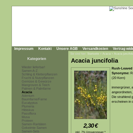
Impressum
Kontakt
Unsere AGB
Versandkosten
Vertrag wid
Sie sind hier:
Startseite
»
Acacia
»
Acacia juncifoli
Kategorien
Acacia juncifolia
Wieder lieferbar!
Rush-Leaved 
Samen A-Z
Synonyme:
Ra
Schling & Kletterpflanzen
Frucht & Nutzpflanzen
(20 Korn)
Gemüse & Gewürze
Mangroven & Teich
immergrüner, a
Palmen & Palmfarne
Acacia
angeordneten, 
Adenium
Die strahlend 
Baumfarne/Farne
erscheinen in 
Eucalyptus
Plumeria
Hibiskus
Passiflora
Musa
Proteen
Samen-Raritäten
2,30
€
Gekeimte Samen
Samen-Sets
inkl. 7% Umsatzsteuer *