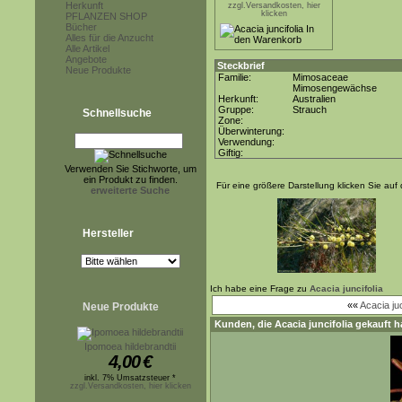
Herkunft
zzgl.Versandkosten, hier
klicken
PFLANZEN SHOP
Bücher
Alles für die Anzucht
Alle Artikel
Angebote
Steckbrief
Neue Produkte
Familie:
Mimosaceae
Mimosengewächse
Herkunft:
Australien
Gruppe:
Strauch
Schnellsuche
Zone:
Überwinterung:
Verwendung:
Giftig:
Verwenden Sie Stichworte, um
ein Produkt zu finden.
Für eine größere Darstellung klicken Sie auf 
erweiterte Suche
Hersteller
Ich habe eine Frage zu
Acacia juncifolia
««
Acacia j
Neue Produkte
Kunden, die
Acacia juncifolia
gekauft h
Ipomoea hildebrandtii
4,00
€
inkl. 7% Umsatzsteuer *
zzgl.Versandkosten, hier klicken