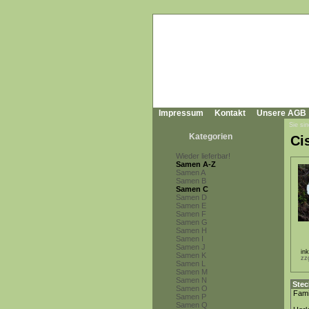
Impressum
Kontakt
Unsere AGB
Sie sin
Kategorien
Ci
Wieder lieferbar!
Samen A-Z
Samen A
Samen B
Samen C
Samen D
Samen E
Samen F
Samen G
Samen H
Samen I
Samen J
in
Samen K
zz
Samen L
Samen M
Samen N
Stec
Samen O
Fami
Samen P
Samen Q