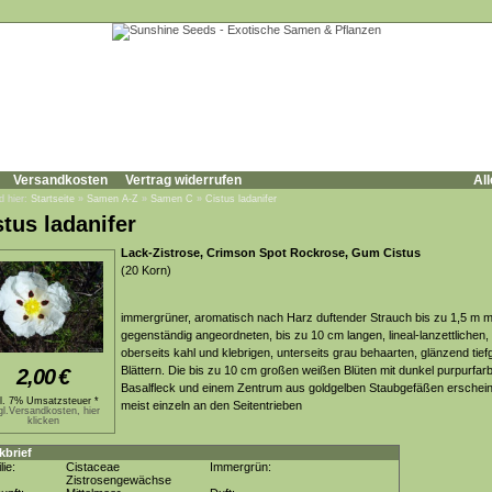
Versandkosten
Vertrag widerrufen
All
d hier:
Startseite
»
Samen A-Z
»
Samen C
»
Cistus ladanifer
stus ladanifer
Lack-Zistrose, Crimson Spot Rockrose, Gum Cistus
(20 Korn)
immergrüner, aromatisch nach Harz duftender Strauch bis zu 1,5 m m
gegenständig angeordneten, bis zu 10 cm langen, lineal-lanzettlichen,
oberseits kahl und klebrigen, unterseits grau behaarten, glänzend tie
Blättern. Die bis zu 10 cm großen weißen Blüten mit dunkel purpurfa
2,00
€
Basalfleck und einem Zentrum aus goldgelben Staubgefäßen erschei
kl. 7% Umsatzsteuer *
meist einzeln an den Seitentrieben
gl.Versandkosten, hier
klicken
kbrief
lie:
Cistaceae
Immergrün:
Zistrosengewächse