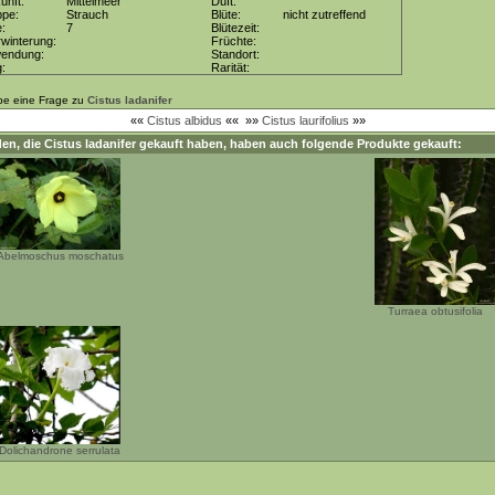
unft:
Mittelmeer
Duft:
ppe:
Strauch
Blüte:
nicht zutreffend
e:
7
Blütezeit:
winterung:
Früchte:
wendung:
Standort:
g:
Rarität:
be eine Frage zu
Cistus ladanifer
««
Cistus albidus
««
»»
Cistus laurifolius
»»
en, die
Cistus ladanifer
gekauft haben, haben auch folgende Produkte gekauft:
Abelmoschus moschatus
Turraea obtusifolia
Dolichandrone serrulata