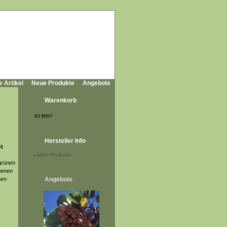
e Artikel
Neue Produkte
Angebote
Warenkorb
ist leer!
Hersteller Info
it
-
Mehr Produkte
fgrünen
rbenen
nen
Angebote