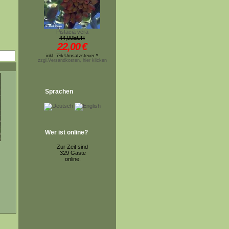
Pistacia vera
44,00EUR
22,00
€
inkl. 7% Umsatzsteuer *
zzgl.Versandkosten, hier klicken
Sprachen
Wer ist online?
Zur Zeit sind
329 Gäste
online.