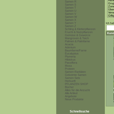
Herk
Samen R
Gru
Samen S
Zon
Samen T
Über
Samen U
Ver
Samen V
Gifti
Samen W
Samen X
Samen Y
Ich ha
Samen Z
Schling & Kletterpflanzen
Frucht & Nutzpflanzen
Kund
Gemüse & Gewürze
Mangroven & Teich
Palmen & Palmfarne
Acacia
Adenium
Baumfarne/Farne
Eucalyptus
Plumeria
Hibiskus
Passiflora
Musa
Proteen
Samen-Raritäten
Gekeimte Samen
Samen-Sets
Herkunft
PFLANZEN SHOP
Bücher
Alles für die Anzucht
Alle Artikel
Angebote
Neue Produkte
Schnellsuche