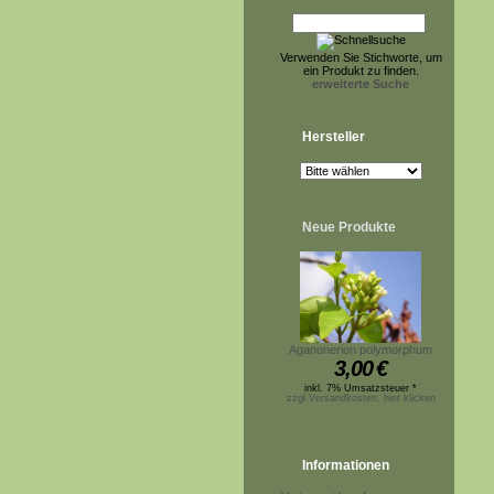
Verwenden Sie Stichworte, um
ein Produkt zu finden.
erweiterte Suche
Hersteller
Neue Produkte
Aganonerion polymorphum
3,00
€
inkl. 7% Umsatzsteuer *
zzgl.Versandkosten, hier klicken
Informationen