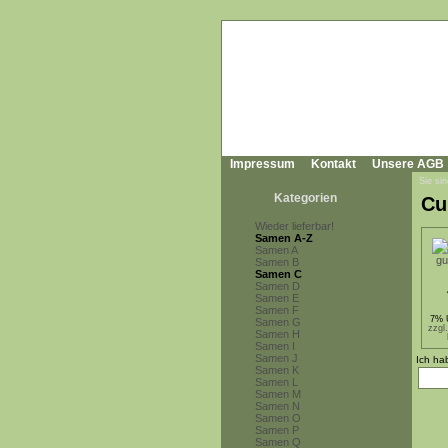
Impressum
Kontakt
Unsere AGB
Sie sin
Kategorien
Cu
Wieder lieferbar!
Samen A-Z
Samen A
Samen B
Samen C
Samen D
Samen E
Samen F
7% 
Samen G
zzgl
Samen H
Samen I
Samen J
Ich ha
Samen K
Samen L
Samen M
Samen N
Samen O
Samen P
Samen Q