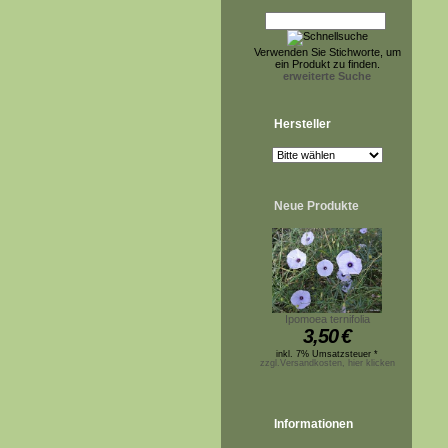
Verwenden Sie Stichworte, um
ein Produkt zu finden.
erweiterte Suche
Hersteller
Neue Produkte
Ipomoea ternifolia
3,50
€
inkl. 7% Umsatzsteuer *
zzgl.Versandkosten, hier klicken
Informationen