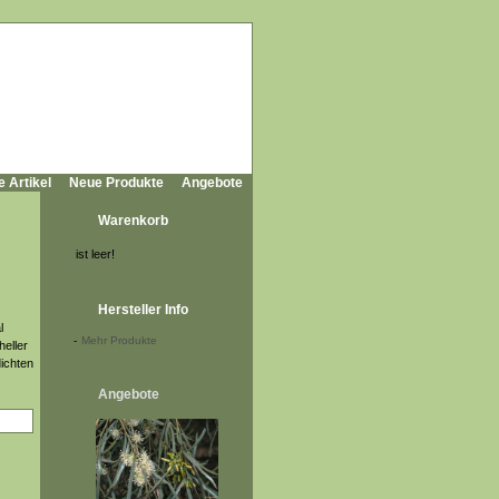
e Artikel
Neue Produkte
Angebote
Warenkorb
ist leer!
Hersteller Info
l
-
Mehr Produkte
heller
dichten
Angebote