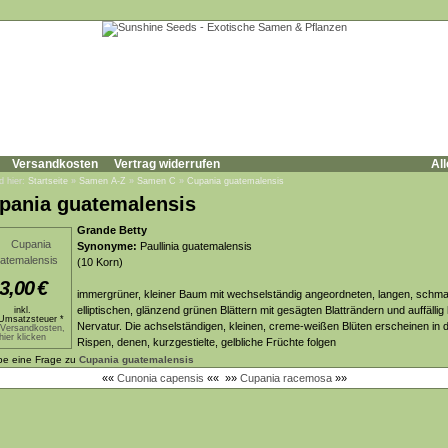
Versandkosten
Vertrag widerrufen
All
d hier:
Startseite
»
Samen A-Z
»
Samen C
»
Cupania guatemalensis
pania guatemalensis
Grande Betty
Synonyme:
Paullinia guatemalensis
(10 Korn)
3,00
€
immergrüner, kleiner Baum mit wechselständig angeordneten, langen, schma
elliptischen, glänzend grünen Blättern mit gesägten Blatträndern und auffällig 
inkl.
Umsatzsteuer *
Nervatur. Die achselständigen, kleinen, creme-weißen Blüten erscheinen in 
.Versandkosten,
hier klicken
Rispen, denen, kurzgestielte, gelbliche Früchte folgen
be eine Frage zu
Cupania guatemalensis
««
Cunonia capensis
««
»»
Cupania racemosa
»»