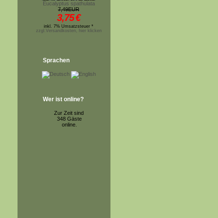
Eucalyptus spathulata
7,49EUR
3,75
€
inkl. 7% Umsatzsteuer *
zzgl.Versandkosten, hier klicken
Sprachen
Wer ist online?
Zur Zeit sind
348 Gäste
online.