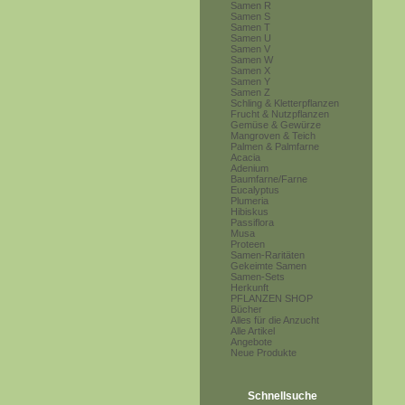
Samen R
Samen S
Samen T
Samen U
Samen V
Samen W
Samen X
Samen Y
Samen Z
Schling & Kletterpflanzen
Frucht & Nutzpflanzen
Gemüse & Gewürze
Mangroven & Teich
Palmen & Palmfarne
Acacia
Adenium
Baumfarne/Farne
Eucalyptus
Plumeria
Hibiskus
Passiflora
Musa
Proteen
Samen-Raritäten
Gekeimte Samen
Samen-Sets
Herkunft
PFLANZEN SHOP
Bücher
Alles für die Anzucht
Alle Artikel
Angebote
Neue Produkte
Schnellsuche