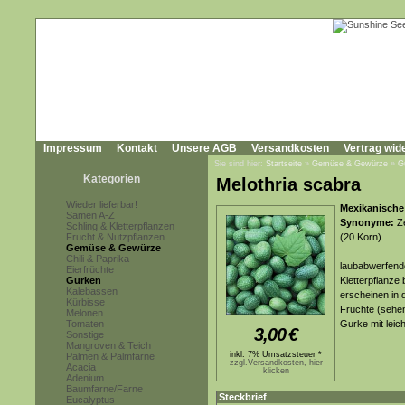
Impressum
Kontakt
Unsere AGB
Versandkosten
Vertrag wid
Sie sind hier:
Startseite
»
Gemüse & Gewürze
»
G
Kategorien
Melothria scabra
Wieder lieferbar!
Mexikanische
Samen A-Z
Synonyme:
Ze
Schling & Kletterpflanzen
Frucht & Nutzpflanzen
(20 Korn)
Gemüse & Gewürze
Chili & Paprika
laubabwerfende
Eierfrüchte
Gurken
Kletterpflanze
Kalebassen
erscheinen in 
Kürbisse
Früchte (sehen
Melonen
Tomaten
Gurke mit lei
3,00
€
Sonstige
Mangroven & Teich
inkl. 7% Umsatzsteuer *
Palmen & Palmfarne
zzgl.Versandkosten, hier
Acacia
klicken
Adenium
Baumfarne/Farne
Steckbrief
Eucalyptus