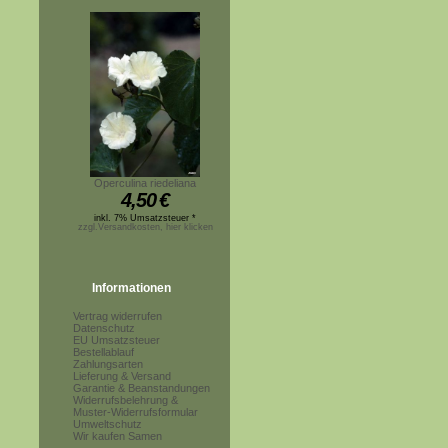
Operculina riedeliana
4,50
€
inkl. 7% Umsatzsteuer *
zzgl.Versandkosten, hier klicken
Informationen
Vertrag widerrufen
Datenschutz
EU Umsatzsteuer
Bestellablauf
Zahlungsarten
Lieferung & Versand
Garantie & Beanstandungen
Widerrufsbelehrung &
Muster-Widerrufsformular
Umweltschutz
Wir kaufen Samen