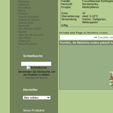
Familie:
Cucurbitaceae Kürbisge
Plumeria
Herkunft:
Nordamerika
Hibiskus
Gruppe:
Kletterpflanze
Passiflora
Musa
Zone:
10
Proteen
Überwinterung:
mind. 5-10°C
Samen-Raritäten
Verwendung:
Garten, Topfgarten,
Gekeimte Samen
Wintergarten
Samen-Sets
Giftig:
Herkunft
PFLANZEN SHOP
Bücher
Ich habe eine Frage zu
Melothria scabra
Alles für die Anzucht
««
Cucumis ze
Alle Artikel
Angebote
Kunden, die
Melothria scabra
gekauft h
Neue Produkte
Schnellsuche
Verwenden Sie Stichworte, um
ein Produkt zu finden.
erweiterte Suche
Hersteller
Neue Produkte