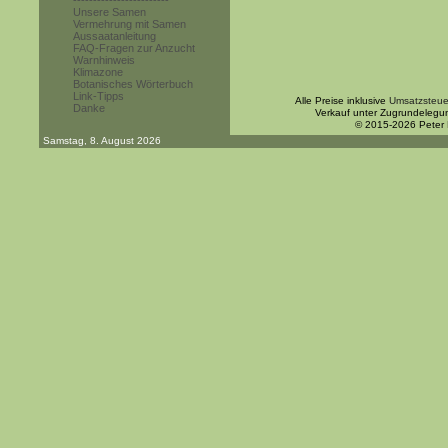
------------------------
Unsere Samen
Vermehrung mit Samen
Aussaatanleitung
FAQ-Fragen zur Anzucht
Warnhinweis
Klimazone
Botanisches Wörterbuch
Link-Tipps
Alle Preise inklusive
Umsatzsteue
Danke
Verkauf unter Zugrundelegu
© 2015-2026 Peter
Samstag, 8. August 2026