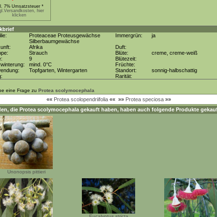
kl. 7% Umsatzsteuer *
gl.Versandkosten, hier
klicken
kbrief
lie:
Proteaceae Proteusgewächse
Immergrün:
ja
Silberbaumgewächse
unft:
Afrika
Duft:
ppe:
Strauch
Blüte:
creme, creme-weiß
e:
9
Blütezeit:
winterung:
mind. 0°C
Früchte:
wendung:
Topfgarten, Wintergarten
Standort:
sonnig-halbschattig
g:
Rarität:
be eine Frage zu
Protea scolymocephala
««
Protea scolopendriifolia
««
»»
Protea speciosa
»»
en, die
Protea scolymocephala
gekauft haben, haben auch folgende Produkte gekauf
Unonopsis pittieri
Eucalyptus stricta