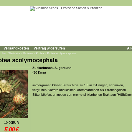
Versandkosten
Vertrag widerrufen
All
d hier:
Startseite
»
Proteen
»
Protea
»
Protea scolymocephala
otea scolymocephala
Zuckerbusch, Sugarbush
(20 Korn)
immergrüner, kleiner Strauch bis zu 1,5 m mit langen, schmalen,
tiefgrünen Blättern und kleinen, cremefarbenen bis zitronengelben
Blütenköpfen, umgeben von creme-pinkfarbenen Brakteen (Hüllblätte
10,00EUR
5,00
€