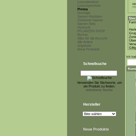
Leucadendron
in
Leucospermum
zz
Protea
Sonstige
Samen-Raritäten
Stec
Gekeimte Samen
Fami
Samen-Sets
Herkunft
Herk
PFLANZEN SHOP
Gru
Bücher
Zon
Alles für die Anzucht
Über
Alle Artikel
Ver
Angebote
Gifti
Neue Produkte
Ich ha
Schnellsuche
Kund
Verwenden Sie Stichworte, um
ein Produkt zu finden.
erweiterte Suche
Hersteller
Neue Produkte