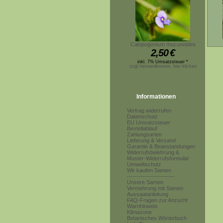
Calopogonium mucunoides
2,50
€
inkl. 7% Umsatzsteuer *
zzgl.Versandkosten, hier klicken
Informationen
Vertrag widerrufen
Datenschutz
EU Umsatzsteuer
Bestellablauf
Zahlungsarten
Lieferung & Versand
Garantie & Beanstandungen
Widerrufsbelehrung &
Muster-Widerrufsformular
Umweltschutz
Wir kaufen Samen
------------------------
Unsere Samen
Vermehrung mit Samen
Aussaatanleitung
FAQ-Fragen zur Anzucht
Warnhinweis
Klimazone
Botanisches Wörterbuch