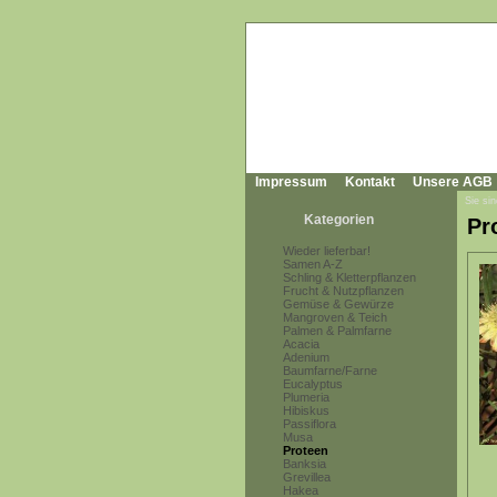
Impressum
Kontakt
Unsere AGB
Sie sin
Kategorien
Pr
Wieder lieferbar!
Samen A-Z
Schling & Kletterpflanzen
Frucht & Nutzpflanzen
Gemüse & Gewürze
Mangroven & Teich
Palmen & Palmfarne
Acacia
Adenium
Baumfarne/Farne
Eucalyptus
Plumeria
Hibiskus
Passiflora
Musa
Proteen
Banksia
Grevillea
Hakea