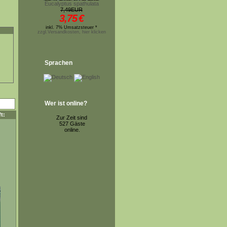
Eucalyptus spathulata
7,49EUR
3,75
€
inkl. 7% Umsatzsteuer *
zzgl.Versandkosten, hier klicken
Sprachen
Wer ist online?
t:
Zur Zeit sind
527 Gäste
online.