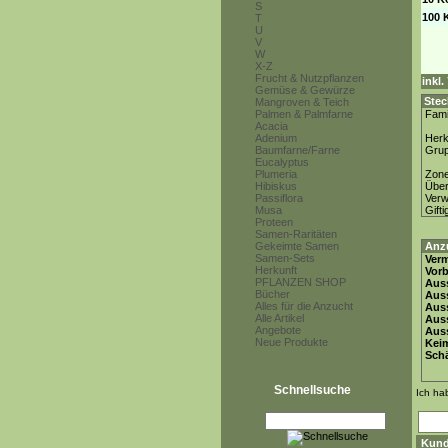
S
100 
T
U
V
W
X-Z
Frucht & Nutzpflanzen
inkl
Gemüse & Gewürze
Stec
Mangroven & Teich
Palmen & Palmfarne
Fami
Acacia
Adenium
Herk
Baumfarne/Farne
Gru
Eucalyptus
Plumeria
Zon
Hibiskus
Über
Passiflora
Ver
Musa
Gifti
Proteen
Samen-Raritäten
Gekeimte Samen
Anz
Samen-Sets
Ver
Herkunft
Vor
PFLANZEN SHOP
Auss
Bücher
Auss
Alles für die Anzucht
Auss
Alle Artikel
Aus
Angebote
Auss
Neue Produkte
Keim
Schä
Schnellsuche
Ich ha
Kund