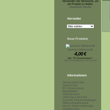
Verwenden Sie Stichworte, um
ein Produkt zu finden.
erweiterte Suche
Hersteller
Neue Produkte
Ipomoea hildebrandtii
4,00
€
inkl. 7% Umsatzsteuer *
zzgl.Versandkosten, hier klicken
Informationen
Vertrag widerrufen
Datenschutz
EU Umsatzsteuer
Bestellablauf
Zahlungsarten
Lieferung & Versand
Garantie & Beanstandungen
Widerrufsbelehrung &
Muster-Widerrufsformular
Umweltschutz