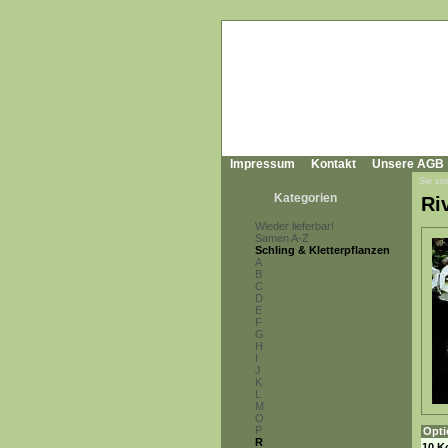
Impressum
Kontakt
Unsere AGB
Sie sin
Kategorien
Ri
Wieder lieferbar!
Samen A-Z
Schling & Kletterpflanzen
A
B
C
D
E
F
G
H
I
J
K
L
M
O
P
Opti
R
10 K