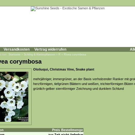
Versandkosten
Vertrag widerrufen
All
d hier:
Startseite
»
Schling & Kletterpflanzen
»
R
»
Rivea corymbosa
vea corymbosa
Ololiuqui, Christmas Vine, Snake plant
mehrjähriger, immergrüner, an der Basis verholzender Ranker mit gr
herzförmigen, tiefgrünen Blättern und weißen, trichterförmigen Blüten 
grünlich-gelber sternförmiger Zeichnung und dunklem Schlund
on
Preis
Bestellmenge
orn
zur Zeit nicht lieferbar