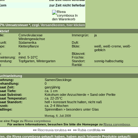
Korn
zur Zeit nicht lieferbar
. 7% Umsatzsteuer *, zzgl.
Versandkosten, hier klicken
kbrief
lie:
Convolvulaceae
Immergrün:
ja
Windengewächse
unft:
Südamerika
Duft:
ppe:
Kletterpflanze
Blüte:
weiß, weiß-creme, weiß-
gelblich
e:
9
Blütezeit:
winterung:
mind. 5-10°C
Früchte:
wendung:
Topfgarten, Wintergarten
Standort:
sonnig-halbschattig
g:
Rarität:
uchtanleitung
mehrung:
Samen/Stecklinge
behandlung:
0
aat Zeit:
ganzjährig
aat Tiefe:
ca. 1 cm
aat Substrat:
Kokohum oder Anzuchterde + Sand oder Perlite
saat Temperatur:
ca. 22-25°C
aat Standort:
hell + konstant feucht halten, nicht naß
zeit:
ca. 2-4 Wochen
dlinge:
Spinnmilben > besonders unter Glas
Montag, 6. Juli 2009
be eine Frage zu
Rivea corymbosa
Für weitere Informationen, besuchen Sie bitte die Homepage zu
Rivea corymbosa
.
««
Riocreuxia torulosa
««
»»
Rubia cordifolia
»»
en, die
Rivea corymbosa
gekauft haben, haben auch folgende Produkte gekauft: