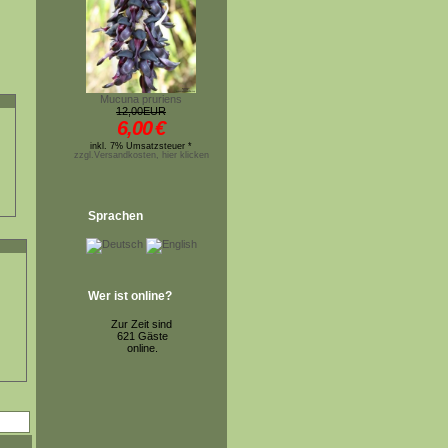
Mucuna pruriens
12,00EUR
6,00
€
inkl. 7% Umsatzsteuer *
zzgl.Versandkosten, hier klicken
Sprachen
Wer ist online?
Zur Zeit sind
621 Gäste
online.