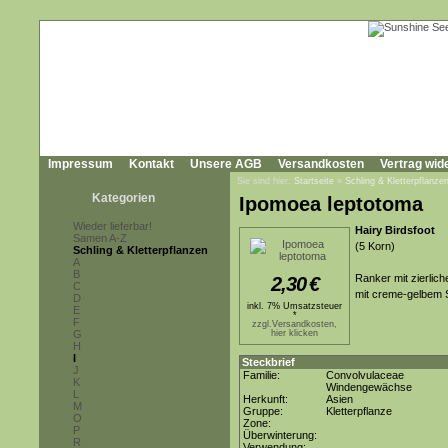
Impressum
Kontakt
Unsere AGB
Versandkosten
Vertrag wid
Sie sind hier:
Startseite
»
Schling & Kletterpflanze
Kategorien
Ipomoea leptotoma
Wieder lieferbar!
Hairy Birdsfoot
Samen A-Z
(5 Korn)
Schling & Kletterpflanzen
A
B
Ranker mit zierlic
2,30
€
C
mit creme-gelbem 
D
inkl. 7% Umsatzsteuer
E
*
F
zzgl.Versandkosten,
G
hier klicken
H
I
Steckbrief
J
Familie:
Convolvulaceae
K
Windengewächse
L
Herkunft:
Asien
M
Gruppe:
Kletterpflanze
O
Zone:
P
Überwinterung:
R
Verwendung: