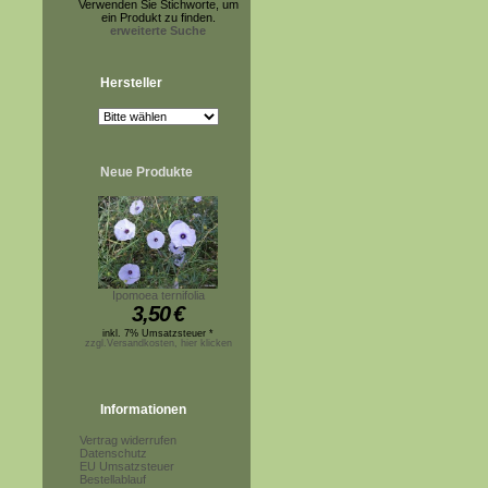
Verwenden Sie Stichworte, um
ein Produkt zu finden.
erweiterte Suche
Hersteller
Neue Produkte
Ipomoea ternifolia
3,50
€
inkl. 7% Umsatzsteuer *
zzgl.Versandkosten, hier klicken
Informationen
Vertrag widerrufen
Datenschutz
EU Umsatzsteuer
Bestellablauf