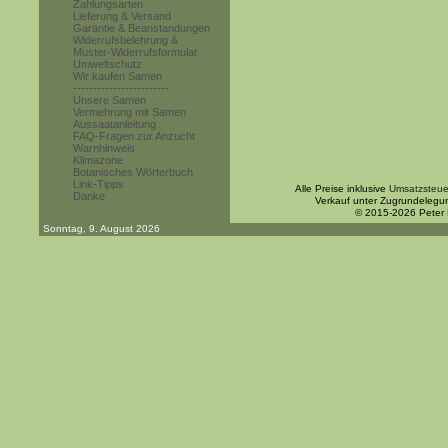
Zahlungsarten
Lieferung & Versand
Garantie & Beanstandungen
Widerrufsbelehrung &
Muster-Widerrufsformular
Umweltschutz
Wir kaufen Samen
------------------------
Unsere Samen
Vermehrung mit Samen
Aussaatanleitung
FAQ-Fragen zur Anzucht
Warnhinweis
Klimazone
Botanisches Wörterbuch
Link-Tipps
Alle Preise inklusive
Umsatzsteue
Danke
Verkauf unter Zugrundelegu
© 2015-2026 Peter
Sonntag, 9. August 2026