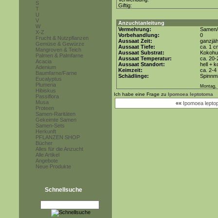
S
Giftig:
T
U
V
Anzuchtanleitung
W
Vermehrung:
Samen/
X-Z
Vorbehandlung:
0
Frucht & Nutzpflanzen
Aussaat Zeit:
ganzjäh
Gemüse & Gewürze
Aussaat Tiefe:
ca. 1 c
Mangroven & Teich
Aussaat Substrat:
Kokohum
Palmen & Palmfarne
Aussaat Temperatur:
ca. 20-
Acacia
Aussaat Standort:
hell + 
Adenium
Keimzeit:
ca. 2-
Baumfarne/Farne
Schädlinge:
Spinnmi
Eucalyptus
Plumeria
Montag, 
Hibiskus
Ich habe eine Frage zu
Ipomoea leptotoma
Passiflora
Musa
««
Ipomoea leptop
Proteen
Samen-Raritäten
Gekeimte Samen
Samen-Sets
Herkunft
PFLANZEN SHOP
Bücher
Alles für die Anzucht
Alle Artikel
Angebote
Neue Produkte
Schnellsuche