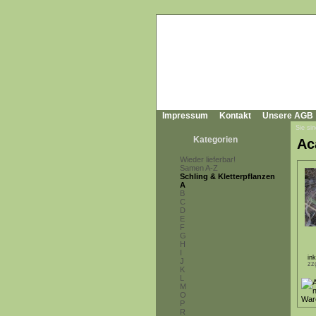
Impressum
Kontakt
Unsere AGB
Sie sin
Kategorien
Ac
Wieder lieferbar!
Samen A-Z
Schling & Kletterpflanzen
A
B
C
D
E
F
G
H
I
in
J
zz
K
L
M
O
P
R