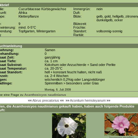
kbrief
lie:
Cucurbitaceae Kürbisgewächse
Immergrün:
nein
unft:
Afrika
Duft:
ppe:
Kletterpflanze
Blüte:
gelb, gold, hellgelb, zitronen
dunkelgelb, ocker
e:
9
Blütezeit:
winterung:
mind. 0-5°C
Früchte:
wendung:
Topfgarten, Wintergarten
Standort:
vollsonnig-sonnig
g:
Rarität:
uchtanleitung
mehrung:
Samen
behandlung:
0
aat Zeit:
ganzjährig
aat Tiefe:
ca. 1 cm
aat Substrat:
Kokohum oder Anzuchterde + Sand oder Perlite
saat Temperatur:
ca. 20-25°C
aat Standort:
hell + konstant feucht halten, nicht naß
zeit:
ca. 2-4 Wochen
gen:
wöchentlich 0,2%ig oder Langzeitdünger
dlinge:
Spinnmilben > besonders unter Glas
Montag, 6. Juli 2009
be eine Frage zu
Acanthosicyos naudinianus
««
Abrus precatorius
««
»»
Aconitum hemsleyanum
»»
en, die
Acanthosicyos naudinianus
gekauft haben, haben auch folgende Produkte
uft:
Ipomoea muelleri