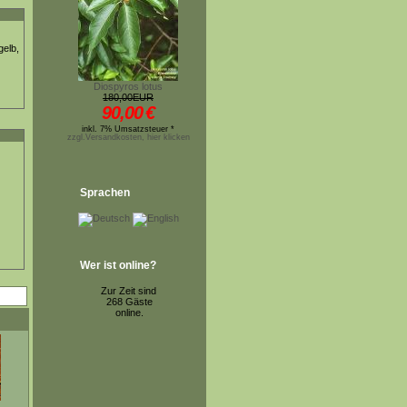
gelb,
Diospyros lotus
180,00EUR
90,00
€
inkl. 7% Umsatzsteuer *
zzgl.Versandkosten, hier klicken
Sprachen
Wer ist online?
Zur Zeit sind
268 Gäste
online.