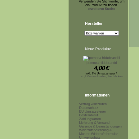
Verwenden Sie Stichworte, um
ein Produkt zu finden.
erweiterte Suche
Hersteller
Neue Produkte
Ipomoea hildebrandtii
4,00
€
inkl. 7% Umsatzsteuer *
zzgl.Versandkosten, hier klicken
Informationen
Vertrag widerrufen
Datenschutz
EU Umsatzsteuer
Bestellablauf
Zahlungsarten
Lieferung & Versand
Garantie & Beanstandungen
Widerrufsbelehrung &
Muster-Widerrufsformular
Umweltschutz