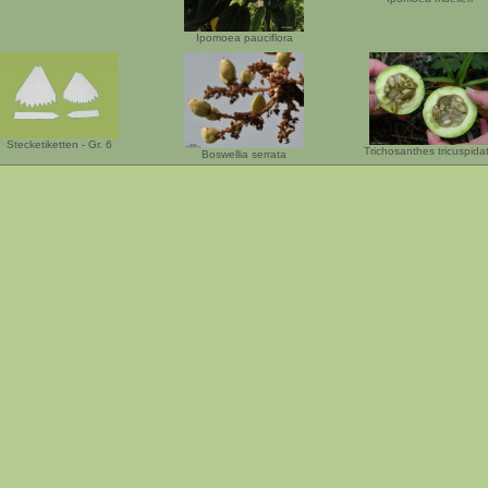
Ipomoea pauciflora
Stecketiketten - Gr. 6
Trichosanthes tricuspida
Boswellia serrata