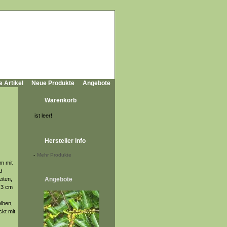
e Artikel
Neue Produkte
Angebote
Warenkorb
ist leer!
Hersteller Info
-
Mehr Produkte
 m mit
d
iten,
Angebote
. 3 cm
elben,
ckt mit