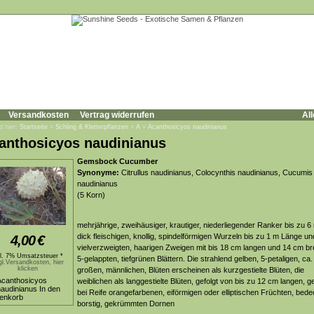
Versandkosten
Vertrag widerrufen
All
d hier:
Startseite
»
Schling & Kletterpflanzen
»
A
»
Acanthosicyos naudinianus
anthosicyos naudinianus
Gemsbock Cucumber
Synonyme:
Citrullus naudinianus, Colocynthis naudinianus, Cucumis
naudinianus
(5 Korn)
mehrjährige, zweihäusiger, krautiger, niederliegender Ranker bis zu 6
dick fleischigen, knollig, spindelförmigen Wurzeln bis zu 1 m Länge un
4,00
€
vielverzweigten, haarigen Zweigen mit bis 18 cm langen und 14 cm bre
kl. 7% Umsatzsteuer *
5-gelappten, tiefgrünen Blättern. Die strahlend gelben, 5-petaligen, ca
gl.Versandkosten, hier
klicken
großen, männlichen, Blüten erscheinen als kurzgestielte Blüten, die
weiblichen als langgestielte Blüten, gefolgt von bis zu 12 cm langen, g
bei Reife orangefarbenen, eiförmigen oder elliptischen Früchten, bede
borstig, gekrümmten Dornen