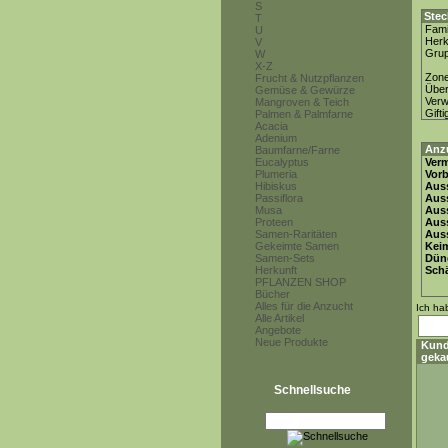
S
Stec
T
Fami
U
Herk
V
Gru
W
X-Z
Zon
Frucht & Nutzpflanzen
Über
Gemüse & Gewürze
Ver
Mangroven & Teich
Gifti
Palmen & Palmfarne
Acacia
Adenium
Anz
Baumfarne/Farne
Eucalyptus
Ver
Plumeria
Vor
Hibiskus
Auss
Passiflora
Auss
Musa
Auss
Proteen
Aus
Samen-Raritäten
Auss
Gekeimte Samen
Keim
Samen-Sets
Dün
Herkunft
Schä
PFLANZEN SHOP
Bücher
Alles für die Anzucht
Ich ha
Alle Artikel
Angebote
Neue Produkte
Kund
geka
Schnellsuche