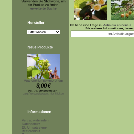
Verwenden Sie Stichworte, um
ein Produkt zu finden.
erweiterte Suche
Hersteller
Ich habe eine Frage zu
Actinidia chinensis
Für weitere Informationen, besu
««
Actinidia arguta
Neue Produkte
Aganonerion polymorphum
3,00
€
inkl. 7% Umsatzsteuer *
zzgl.Versandkosten, hier klicken
Informationen
Vertrag widerrufen
Datenschutz
EU Umsatzsteuer
Bestellablauf