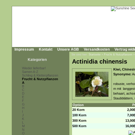
Impressum
Kontakt
Unsere AGB
Versandkosten
Vertrag wid
Sie sind hier:
Startseite
»
Frucht & Nutzpflanzen
Kategorien
Actinidia chinensis
Wieder lieferbar!
Kiwi, Chinesi
Samen A-Z
Synonyme:
Ac
Schling & Kletterpflanzen
Frucht & Nutzpflanzen
A
robuste, verho
B
m mit langgest
C
D
behaart, achse
E
Staubblättern,
F
G
Option
P
H
20 Korn
2,00
I
J
100 Korn
7,00
K
300 Korn
13,00
L
M
500 Korn
16,00
N
O