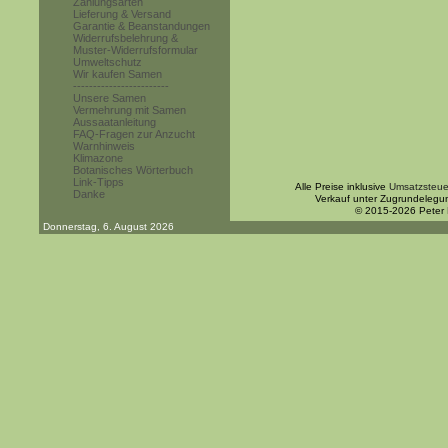
Zahlungsarten
Lieferung & Versand
Garantie & Beanstandungen
Widerrufsbelehrung &
Muster-Widerrufsformular
Umweltschutz
Wir kaufen Samen
------------------------
Unsere Samen
Vermehrung mit Samen
Aussaatanleitung
FAQ-Fragen zur Anzucht
Warnhinweis
Klimazone
Botanisches Wörterbuch
Link-Tipps
Alle Preise inklusive
Umsatzsteue
Danke
Verkauf unter Zugrundelegu
© 2015-2026 Peter
Donnerstag, 6. August 2026