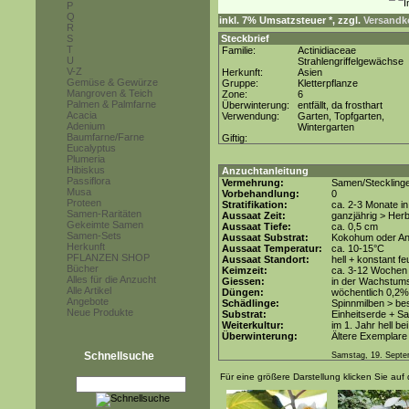
P
Q
inkl. 7% Umsatzsteuer *, zzgl.
Versandko
R
S
Steckbrief
T
Familie:
Actinidiaceae
U
Strahlengriffelgewächse
V-Z
Herkunft:
Asien
Gemüse & Gewürze
Gruppe:
Kletterpflanze
Mangroven & Teich
Zone:
6
Palmen & Palmfarne
Überwinterung:
entfällt, da frosthart
Acacia
Verwendung:
Garten, Topfgarten,
Adenium
Wintergarten
Baumfarne/Farne
Giftig:
Eucalyptus
Plumeria
Hibiskus
Anzuchtanleitung
Passiflora
Vermehrung:
Samen/Steckling
Musa
Vorbehandlung:
0
Proteen
Stratifikation:
ca. 2-3 Monate i
Samen-Raritäten
Aussaat Zeit:
ganzjährig > Her
Gekeimte Samen
Aussaat Tiefe:
ca. 0,5 cm
Samen-Sets
Aussaat Substrat:
Kokohum oder Anz
Herkunft
Aussaat Temperatur:
ca. 10-15°C
PFLANZEN SHOP
Aussaat Standort:
hell + konstant fe
Bücher
Keimzeit:
ca. 3-12 Wochen
Alles für die Anzucht
Giessen:
in der Wachstums
Alle Artikel
Düngen:
wöchentlich 0,2%
Angebote
Schädlinge:
Spinnmilben > be
Neue Produkte
Substrat:
Einheitserde + Sa
Weiterkultur:
im 1. Jahr hell be
Überwinterung:
Ältere Exemplare
Schnellsuche
Samstag, 19. Septe
Für eine größere Darstellung klicken Sie auf 