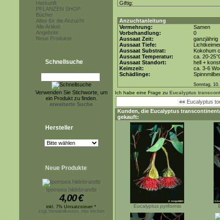
Herkunft
Giftig:
PFLANZEN SHOP
Bücher
Alles für die Anzucht
Anzuchtanleitung
Alle Artikel
Vermehrung:
Samen
Angebote
Vorbehandlung:
0
Neue Produkte
Aussaat Zeit:
ganzjährig
Aussaat Tiefe:
Lichtkeimer
Aussaat Substrat:
Kokohum od
Aussaat Temperatur:
ca. 20-25°
Schnellsuche
Aussaat Standort:
hell + kons
Keimzeit:
ca. 3-6 W
Schädlinge:
Spinnmilbe
Sonntag, 10.
Verwenden Sie Stichworte, um
Ich habe eine Frage zu
Eucalyptus transcont
ein Produkt zu finden.
««
Eucalyptus to
erweiterte Suche
Kunden, die
Eucalyptus transcontinenta
gekauft:
Hersteller
Neue Produkte
Ipomoea hildebrandtii
4,00
€
Eucalyptus pyriformis
inkl. 7% Umsatzsteuer *
zzgl.Versandkosten, hier klicken