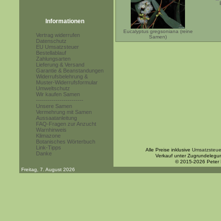
Informationen
Eucalyptus gregsoniana (reine
Vertrag widerrufen
Samen)
Datenschutz
EU Umsatzsteuer
Bestellablauf
Zahlungsarten
Lieferung & Versand
Garantie & Beanstandungen
Widerrufsbelehrung &
Muster-Widerrufsformular
Umweltschutz
Wir kaufen Samen
------------------------
Unsere Samen
Vermehrung mit Samen
Aussaatanleitung
FAQ-Fragen zur Anzucht
Warnhinweis
Klimazone
Botanisches Wörterbuch
Link-Tipps
Alle Preise inklusive
Umsatzsteue
Danke
Verkauf unter Zugrundelegu
© 2015-2026 Peter
Freitag, 7. August 2026