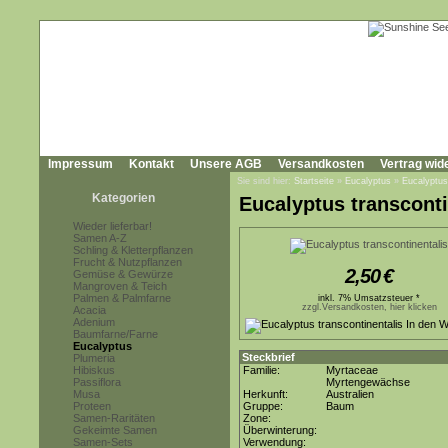
Impressum
Kontakt
Unsere AGB
Versandkosten
Vertrag wid
Sie sind hier:
Startseite
»
Eucalyptus
»
Eucalyptus
Kategorien
Eucalyptus transconti
Wieder lieferbar!
Samen A-Z
Schling & Kletterpflanzen
Frucht & Nutzpflanzen
2,50
€
Gemüse & Gewürze
Mangroven & Teich
Palmen & Palmfarne
inkl. 7% Umsatzsteuer *
zzgl.Versandkosten, hier klicken
Acacia
Adenium
Baumfarne/Farne
Eucalyptus
Steckbrief
Plumeria
Hibiskus
Familie:
Myrtaceae
Passiflora
Myrtengewächse
Musa
Herkunft:
Australien
Proteen
Gruppe:
Baum
Samen-Raritäten
Zone:
Gekeimte Samen
Überwinterung:
Samen-Sets
Verwendung: