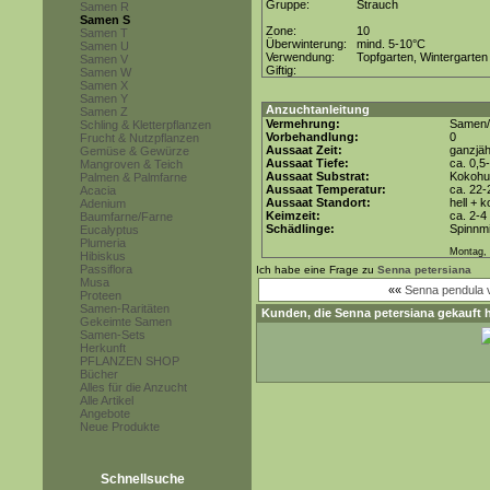
Gruppe:
Strauch
Samen R
Samen S
Zone:
10
Samen T
Überwinterung:
mind. 5-10°C
Samen U
Verwendung:
Topfgarten, Wintergarten
Samen V
Giftig:
Samen W
Samen X
Samen Y
Anzuchtanleitung
Samen Z
Vermehrung:
Samen/
Schling & Kletterpflanzen
Vorbehandlung:
0
Frucht & Nutzpflanzen
Aussaat Zeit:
ganzjäh
Gemüse & Gewürze
Aussaat Tiefe:
ca. 0,5
Mangroven & Teich
Aussaat Substrat:
Kokohum
Palmen & Palmfarne
Aussaat Temperatur:
ca. 22-
Acacia
Aussaat Standort:
hell + 
Adenium
Keimzeit:
ca. 2-
Baumfarne/Farne
Schädlinge:
Spinnmi
Eucalyptus
Plumeria
Montag, 
Hibiskus
Passiflora
Ich habe eine Frage zu
Senna petersiana
Musa
««
Senna pendula v
Proteen
Samen-Raritäten
Kunden, die
Senna petersiana
gekauft 
Gekeimte Samen
Samen-Sets
Herkunft
PFLANZEN SHOP
Bücher
Alles für die Anzucht
Alle Artikel
Angebote
Neue Produkte
Schnellsuche