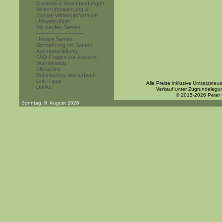
Garantie & Beanstandungen
Widerrufsbelehrung &
Muster-Widerrufsformular
Umweltschutz
Wir kaufen Samen
------------------------
Unsere Samen
Vermehrung mit Samen
Aussaatanleitung
FAQ-Fragen zur Anzucht
Warnhinweis
Klimazone
Botanisches Wörterbuch
Link-Tipps
Alle Preise inklusive
Umsatzsteue
Danke
Verkauf unter Zugrundelegu
© 2015-2026 Peter
Sonntag, 9. August 2026