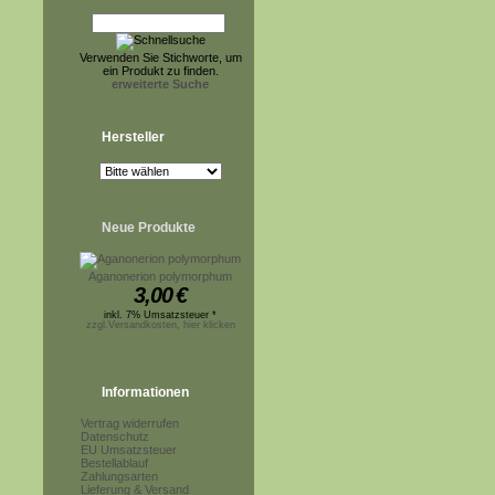
Verwenden Sie Stichworte, um
ein Produkt zu finden.
erweiterte Suche
Hersteller
Neue Produkte
Aganonerion polymorphum
3,00
€
inkl. 7% Umsatzsteuer *
zzgl.Versandkosten, hier klicken
Informationen
Vertrag widerrufen
Datenschutz
EU Umsatzsteuer
Bestellablauf
Zahlungsarten
Lieferung & Versand