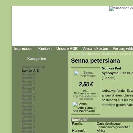
Impressum
Kontakt
Unsere AGB
Versandkosten
Vertrag wid
Sie sind hier:
Startseite
»
Samen A-Z
»
Samen S
Kategorien
Senna petersiana
Wieder lieferbar!
Monkey Pod
Samen A-Z
Synonyme:
Cassia p
Samen A
Samen B
(10 Korn)
Samen C
2,50
€
Samen D
Samen E
laubabwerfender Stra
inkl.
Samen F
7% Umsatzsteuer *
angeordneten, obersei
Samen G
zzgl.Versandkosten,
Samen H
hier klicken
bestehend aus bis zu
Samen I
strahlend gelben Blüt
Samen J
Samen K
Samen L
Samen M
Steckbrief
Samen N
Familie:
Caesalpiniaceae
Samen O
Johannisbrotgewächse
Samen P
Herkunft:
Afrika
Samen Q