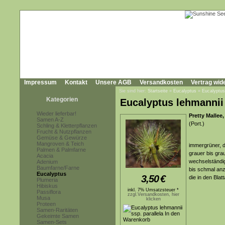
Impressum
Kontakt
Unsere AGB
Versandkosten
Vertrag wid
Sie sind hier:
Startseite
»
Eucalyptus
»
Eucalyptus 
Kategorien
Eucalyptus lehmannii 
Wieder lieferbar!
Pretty Mallee
Samen A-Z
(Port.)
Schling & Kletterpflanzen
Frucht & Nutzpflanzen
Gemüse & Gewürze
Mangroven & Teich
immergrüner, d
Palmen & Palmfarne
grauer bis gra
Acacia
wechselständig
Adenium
Baumfarne/Farne
bis schmal anze
Eucalyptus
3,50
€
die in den Bla
Plumeria
Hibiskus
inkl. 7% Umsatzsteuer *
Passiflora
zzgl.Versandkosten, hier
Musa
klicken
Proteen
Samen-Raritäten
Gekeimte Samen
Samen-Sets