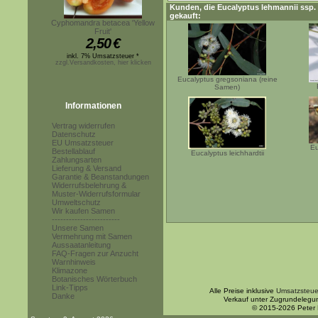
Kunden, die
Eucalyptus lehmannii ssp. 
gekauft:
Cyphomandra betacea 'Yellow
Fruit'
2,50
€
inkl. 7% Umsatzsteuer *
zzgl.Versandkosten, hier klicken
Eucalyptus gregsoniana (reine
Samen)
Informationen
Vertrag widerrufen
Datenschutz
EU Umsatzsteuer
Eu
Bestellablauf
Eucalyptus leichhardtii
Zahlungsarten
Lieferung & Versand
Garantie & Beanstandungen
Widerrufsbelehrung &
Muster-Widerrufsformular
Umweltschutz
Wir kaufen Samen
------------------------
Unsere Samen
Vermehrung mit Samen
Aussaatanleitung
FAQ-Fragen zur Anzucht
Warnhinweis
Klimazone
Botanisches Wörterbuch
Link-Tipps
Alle Preise inklusive
Umsatzsteue
Danke
Verkauf unter Zugrundelegu
© 2015-2026 Peter