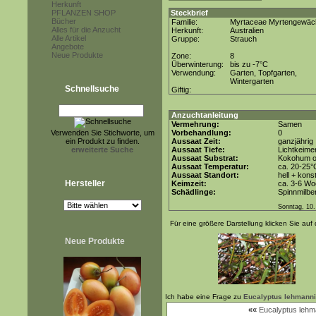
Herkunft
PFLANZEN SHOP
Steckbrief
Bücher
Familie:
Myrtaceae Myrtengewäc
Alles für die Anzucht
Herkunft:
Australien
Alle Artikel
Gruppe:
Strauch
Angebote
Neue Produkte
Zone:
8
Überwinterung:
bis zu -7°C
Verwendung:
Garten, Topfgarten,
Wintergarten
Schnellsuche
Giftig:
Anzuchtanleitung
Vermehrung:
Samen
Verwenden Sie Stichworte, um
Vorbehandlung:
0
ein Produkt zu finden.
Aussaat Zeit:
ganzjährig
erweiterte Suche
Aussaat Tiefe:
Lichtkeimer
Aussaat Substrat:
Kokohum od
Aussaat Temperatur:
ca. 20-25°
Aussaat Standort:
hell + kons
Hersteller
Keimzeit:
ca. 3-6 W
Schädlinge:
Spinnmilbe
Sonntag, 10.
Für eine größere Darstellung klicken Sie auf 
Neue Produkte
Ich habe eine Frage zu
Eucalyptus lehmannii
««
Eucalyptus lehm