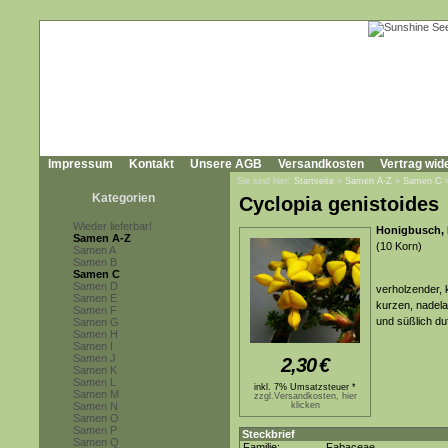
Impressum
Kontakt
Unsere AGB
Versandkosten
Vertrag wid
Sie sind hier:
Startseite
»
Samen A-Z
»
Samen C
Kategorien
Cyclopia genistoides
Wieder lieferbar!
Honigbusch,
Samen A-Z
(10 Korn)
Samen A
Samen B
Samen C
Samen D
verholzender, 
Samen E
kurzen, nadela
Samen F
und süßlich du
Samen G
Samen H
Samen I
Samen J
2,30
€
Samen K
Samen L
inkl. 7% Umsatzsteuer *
Samen M
zzgl.Versandkosten, hier
Samen N
klicken
Samen O
Samen P
Steckbrief
Samen Q
Familie:
Fabaceae