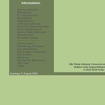
Informationen
Vertrag widerrufen
Datenschutz
EU Umsatzsteuer
Bestellablauf
Zahlungsarten
Lieferung & Versand
Garantie & Beanstandungen
Widerrufsbelehrung &
Muster-Widerrufsformular
Umweltschutz
Wir kaufen Samen
------------------------
Unsere Samen
Vermehrung mit Samen
Aussaatanleitung
FAQ-Fragen zur Anzucht
Warnhinweis
Klimazone
Botanisches Wörterbuch
Link-Tipps
Alle Preise inklusive
Umsatzsteue
Danke
Verkauf unter Zugrundelegu
© 2015-2026 Peter
Samstag, 8. August 2026