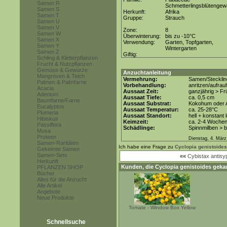
Samen R
Schmetterlingsblütenge
Samen S
Herkunft:
Afrika
Samen T
Gruppe:
Strauch
Samen U
Samen V
Zone:
8
Samen W
Überwinterung:
bis zu -10°C
Samen X
Verwendung:
Garten, Topfgarten,
Samen Y
Wintergarten
Samen Z
Giftig:
Schling & Kletterpflanzen
Frucht & Nutzpflanzen
Gemüse & Gewürze
Anzuchtanleitung
Mangroven & Teich
Vermehrung:
Samen/Steckli
Palmen & Palmfarne
Vorbehandlung:
anritzen/aufra
Acacia
Aussaat Zeit:
ganzjährig > Fr
Adenium
Aussaat Tiefe:
ca. 0,5 cm
Baumfarne/Farne
Aussaat Substrat:
Kokohum oder A
Eucalyptus
Aussaat Temperatur:
ca. 25-28°C
Plumeria
Aussaat Standort:
hell + konstant 
Hibiskus
Keimzeit:
ca. 2-4 Woche
Passiflora
Schädlinge:
Spinnmilben > 
Musa
Proteen
Dienstag, 4. März
Samen-Raritäten
Ich habe eine Frage zu
Cyclopia genistoides
Gekeimte Samen
Samen-Sets
««
Cybistax antisyph
Herkunft
Kunden, die
Cyclopia genistoides
gekau
PFLANZEN SHOP
Bücher
Alles für die Anzucht
Alle Artikel
Angebote
Neue Produkte
Tomate - Window Box Yellow
Schnellsuche