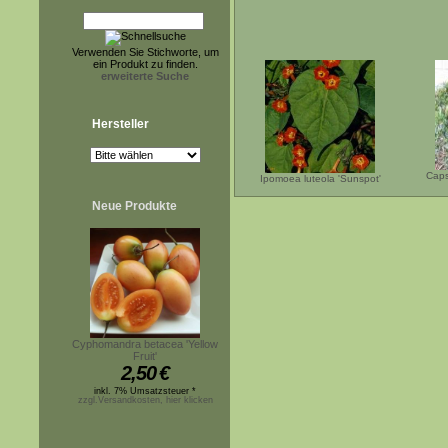
Verwenden Sie Stichworte, um
ein Produkt zu finden.
erweiterte Suche
Hersteller
Caps
Ipomoea luteola 'Sunspot'
Neue Produkte
Cyphomandra betacea 'Yellow
Fruit'
2,50
€
inkl. 7% Umsatzsteuer *
zzgl.Versandkosten, hier klicken