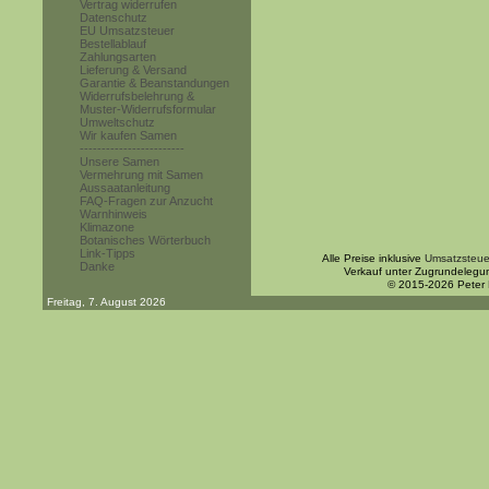
Vertrag widerrufen
Datenschutz
EU Umsatzsteuer
Bestellablauf
Zahlungsarten
Lieferung & Versand
Garantie & Beanstandungen
Widerrufsbelehrung &
Muster-Widerrufsformular
Umweltschutz
Wir kaufen Samen
------------------------
Unsere Samen
Vermehrung mit Samen
Aussaatanleitung
FAQ-Fragen zur Anzucht
Warnhinweis
Klimazone
Botanisches Wörterbuch
Link-Tipps
Alle Preise inklusive
Umsatzsteue
Danke
Verkauf unter Zugrundelegu
© 2015-2026 Peter
Freitag, 7. August 2026