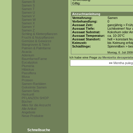
Samen R
Giftig:
Samen S
Samen T
Samen U
Anzuchtanleitung
Samen V
Vermehrung:
Samen
Samen W
Vorbehandlung:
0
Samen X
Aussaat Zeit:
ganzjährig > Früh
Samen Y
Aussaat Tiefe:
Lichtkeimer! Nur 
Samen Z
Aussaat Substrat:
Kokohum oder Anz
Schling & Kletterpflanzen
Aussaat Temperatur:
ca. 10-20°C
Frucht & Nutzpflanzen
Aussaat Standort:
hell + konstant fe
Gemüse & Gewürze
Keimzeit:
bis Keimung erfol
Mangroven & Teich
Schädlinge:
Spinnmilben > be
Palmen & Palmfarne
Acacia
Montag, 6. Juli 2009
Adenium
Ich habe eine Frage zu
Mentzelia decapetala
Baumfarne/Farne
Eucalyptus
««
Mentha puleg
Plumeria
Hibiskus
Passiflora
Musa
Proteen
Samen-Raritäten
Gekeimte Samen
Samen-Sets
Herkunft
PFLANZEN SHOP
Bücher
Alles für die Anzucht
Alle Artikel
Angebote
Neue Produkte
Schnellsuche