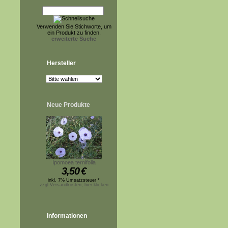
Verwenden Sie Stichworte, um
ein Produkt zu finden.
erweiterte Suche
Hersteller
Neue Produkte
Ipomoea ternifolia
3,50
€
inkl. 7% Umsatzsteuer *
zzgl.Versandkosten, hier klicken
Informationen