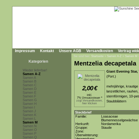
Impressum
Kontakt
Unsere AGB
Versandkosten
Vertrag wid
Sie sind hier:
Startseite
»
Samen A-Z
»
Samen M
Kategorien
Mentzelia decapetala
Wieder lieferbar!
Giant Evening Star, 
Samen A-Z
(Port.)
Samen A
Samen B
Samen C
mehrjährige, krautige
2,00
€
Samen D
lanzettlichen, rauhen
Samen E
inkl.
Samen F
sternförmigen, 10-pet
7% Umsatzsteuer *
Samen G
zzgl.Versandkosten,
Staubblättern
Samen H
hier klicken
Samen I
Samen J
Steckbrief
Samen K
Familie:
Loasaceae
Samen L
Blumennesselgewächse
Samen M
Herkunft:
Nordamerika
Samen N
Gruppe:
Staude
Samen O
Zone:
Samen P
Überwinterung:
Samen Q
Verwendung: