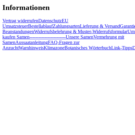
Informationen
Vertrag widerrufen
Datenschutz
EU
Umsatzsteuer
Bestellablauf
Zahlungsarten
Lieferung & Versand
Garanti
Beanstandungen
Widerrufsbelehrung & Muster-Widerrufsformular
Umw
kaufen Samen
------------------------
Unsere Samen
Vermehrung mit
Samen
Aussaatanleitung
FAQ-Fragen zur
Anzucht
Warnhinweis
Klimazone
Botanisches Wörterbuch
Link-Tipps
D