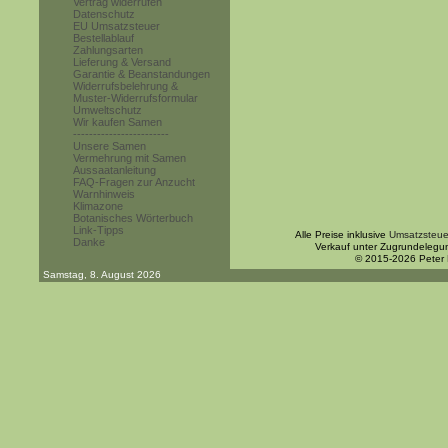
Vertrag widerrufen
Datenschutz
EU Umsatzsteuer
Bestellablauf
Zahlungsarten
Lieferung & Versand
Garantie & Beanstandungen
Widerrufsbelehrung &
Muster-Widerrufsformular
Umweltschutz
Wir kaufen Samen
------------------------
Unsere Samen
Vermehrung mit Samen
Aussaatanleitung
FAQ-Fragen zur Anzucht
Warnhinweis
Klimazone
Botanisches Wörterbuch
Link-Tipps
Alle Preise inklusive
Umsatzsteue
Danke
Verkauf unter Zugrundelegu
© 2015-2026 Peter
Samstag, 8. August 2026