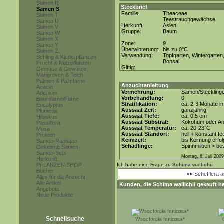
Samen R
Steckbrief
Samen S
Familie:
Theaceae
Samen T
Teestrauchgewächse
Samen U
Herkunft:
Asien
Samen V
Gruppe:
Baum
Samen W
Samen X
Zone:
9
Samen Y
Überwinterung:
bis zu 0°C
Samen Z
Verwendung:
Topfgarten, Wintergarten
Schling & Kletterpflanzen
Bonsai
Frucht & Nutzpflanzen
Giftig:
Gemüse & Gewürze
Mangroven & Teich
Palmen & Palmfarne
Anzuchtanleitung
Acacia
Vermehrung:
Samen/Steckling
Adenium
Vorbehandlung:
0
Baumfarne/Farne
Stratifikation:
ca. 2-3 Monate i
Eucalyptus
Aussaat Zeit:
ganzjährig
Plumeria
Aussaat Tiefe:
ca. 0,5 cm
Hibiskus
Aussaat Substrat:
Kokohum oder Anz
Passiflora
Aussaat Temperatur:
ca. 20-23°C
Musa
Aussaat Standort:
hell + konstant fe
Proteen
Keimzeit:
bis Keimung erfol
Samen-Raritäten
Schädlinge:
Spinnmilben > be
Gekeimte Samen
Samen-Sets
Montag, 6. Juli 2009
Herkunft
PFLANZEN SHOP
Ich habe eine Frage zu
Schima wallichii
Bücher
««
Schefflera a
Alles für die Anzucht
Alle Artikel
Kunden, die
Schima wallichii
gekauft ha
Angebote
Neue Produkte
Schnellsuche
Woodfordia fruticosa*