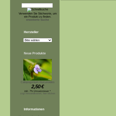
Verwenden Sie Stichworte, um
ein Produkt zu finden.
erweiterte Suche
Hersteller
Neue Produkte
Calopogonium mucunoides
2,50
€
inkl. 7% Umsatzsteuer *
zzgl.Versandkosten, hier klicken
Informationen