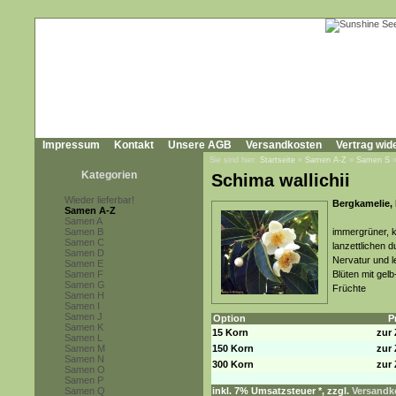
Impressum
Kontakt
Unsere AGB
Versandkosten
Vertrag wid
Sie sind hier:
Startseite
»
Samen A-Z
»
Samen S
Kategorien
Schima wallichii
Wieder lieferbar!
Bergkamelie,
Samen A-Z
Samen A
Samen B
immergrüner, 
Samen C
lanzettlichen d
Samen D
Nervatur und l
Samen E
Samen F
Blüten mit gel
Samen G
Früchte
Samen H
Samen I
Samen J
Option
P
Samen K
15 Korn
zur 
Samen L
Samen M
150 Korn
zur 
Samen N
300 Korn
zur 
Samen O
Samen P
Samen Q
inkl. 7% Umsatzsteuer *, zzgl.
Versandko