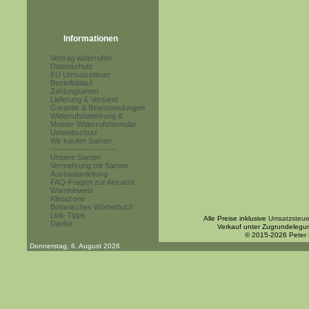
Informationen
Vertrag widerrufen
Datenschutz
EU Umsatzsteuer
Bestellablauf
Zahlungsarten
Lieferung & Versand
Garantie & Beanstandungen
Widerrufsbelehrung &
Muster-Widerrufsformular
Umweltschutz
Wir kaufen Samen
------------------------
Unsere Samen
Vermehrung mit Samen
Aussaatanleitung
FAQ-Fragen zur Anzucht
Warnhinweis
Klimazone
Botanisches Wörterbuch
Link-Tipps
Alle Preise inklusive
Umsatzsteue
Danke
Verkauf unter Zugrundelegu
© 2015-2026 Peter
Donnerstag, 6. August 2026