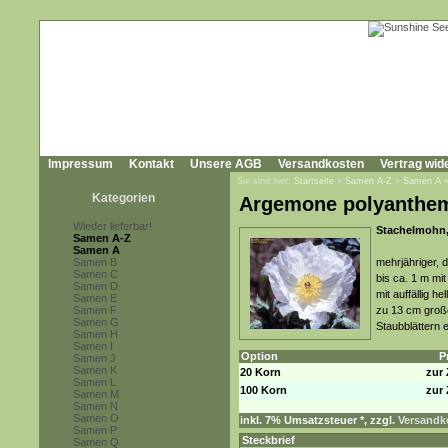
Impressum
Kontakt
Unsere AGB
Versandkosten
Vertrag wid
Sie sind hier:
Startseite
»
Samen A-Z
»
Samen A
Kategorien
Argemone polyanthe
Wieder lieferbar!
Stachelmohn,
Samen A-Z
Samen A
Samen B
mehrjähriger, d
Samen C
bis ca. 1 m mi
Samen D
mit auffällig h
Samen E
Samen F
zu 13 cm große
Samen G
Staubblättern 
Samen H
Samen I
Option
P
Samen J
Samen K
20 Korn
zur 
Samen L
100 Korn
zur 
Samen M
Samen N
Samen O
inkl. 7% Umsatzsteuer *, zzgl.
Versandko
Samen P
Steckbrief
Samen Q