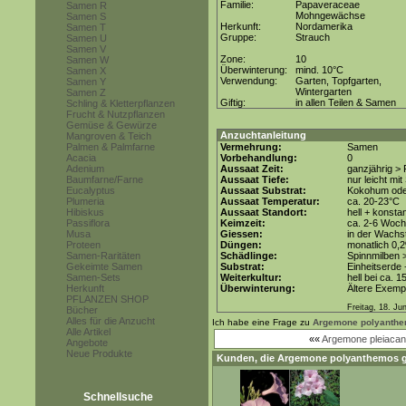
Familie:
Papaveraceae
Samen R
Mohngewächse
Samen S
Herkunft:
Nordamerika
Samen T
Gruppe:
Strauch
Samen U
Samen V
Zone:
10
Samen W
Überwinterung:
mind. 10°C
Samen X
Verwendung:
Garten, Topfgarten,
Samen Y
Wintergarten
Samen Z
Giftig:
in allen Teilen & Samen
Schling & Kletterpflanzen
Frucht & Nutzpflanzen
Gemüse & Gewürze
Anzuchtanleitung
Mangroven & Teich
Palmen & Palmfarne
Vermehrung:
Samen
Acacia
Vorbehandlung:
0
Adenium
Aussaat Zeit:
ganzjährig > 
Baumfarne/Farne
Aussaat Tiefe:
nur leicht mi
Eucalyptus
Aussaat Substrat:
Kokohum oder
Plumeria
Aussaat Temperatur:
ca. 20-23°C
Hibiskus
Aussaat Standort:
hell + konsta
Passiflora
Keimzeit:
ca. 2-6 Woc
Musa
Giessen:
in der Wach
Proteen
Düngen:
monatlich 0,
Samen-Raritäten
Schädlinge:
Spinnmilben 
Gekeimte Samen
Substrat:
Einheitserde 
Samen-Sets
Weiterkultur:
hell bei ca. 1
Herkunft
Überwinterung:
Ältere Exempl
PFLANZEN SHOP
Freitag, 18. Ju
Bücher
Alles für die Anzucht
Ich habe eine Frage zu
Argemone polyanth
Alle Artikel
««
Argemone pleiacan
Angebote
Neue Produkte
Kunden, die
Argemone polyanthemos
g
Schnellsuche