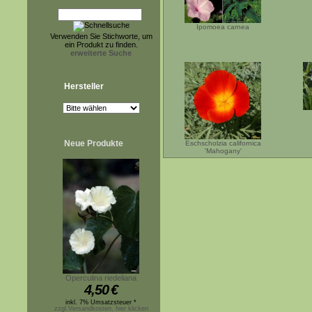
Ipomoea carnea
Verwenden Sie Stichworte, um
ein Produkt zu finden.
erweiterte Suche
Hersteller
Neue Produkte
Eschscholzia californica
'Mahogany'
Operculina riedeliana
4,50
€
inkl. 7% Umsatzsteuer *
zzgl.Versandkosten, hier klicken