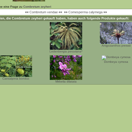
be eine Frage zu
Combretum zeyheri
««
Combretum vendae
««
»»
Comesperma calymega
»»
en, die
Combretum zeyheri
gekauft haben, haben auch folgende Produkte gekauft:
Anigozanthos preissii
Ledenbergia peruviana*
Dombeya cymosa
Caesalpinia bonduc
Mirbelia dilatata