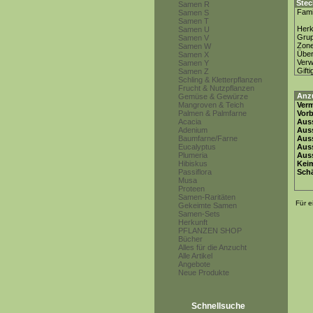
Stec
Samen R
Fami
Samen S
Samen T
Herk
Samen U
Gru
Samen V
Zon
Samen W
Über
Samen X
Ver
Samen Y
Gifti
Samen Z
Schling & Kletterpflanzen
Frucht & Nutzpflanzen
Anz
Gemüse & Gewürze
Mangroven & Teich
Ver
Palmen & Palmfarne
Vor
Acacia
Auss
Adenium
Auss
Baumfarne/Farne
Auss
Eucalyptus
Aus
Plumeria
Auss
Hibiskus
Keim
Passiflora
Schä
Musa
Proteen
Samen-Raritäten
Für e
Gekeimte Samen
Samen-Sets
Herkunft
PFLANZEN SHOP
Bücher
Alles für die Anzucht
Alle Artikel
Angebote
Neue Produkte
Schnellsuche