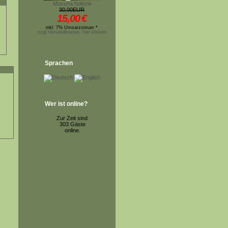
Mucuna holtonii
30,00EUR
15,00
€
inkl. 7% Umsatzsteuer *
zzgl.Versandkosten, hier klicken
Sprachen
Wer ist online?
Zur Zeit sind
303 Gäste
online.