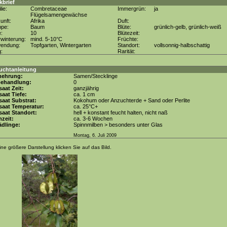
kbrief
lie:
Combretaceae
Immergrün:
ja
Flügelsamengewächse
unft:
Afrika
Duft:
ppe:
Baum
Blüte:
grünlich-gelb, grünlich-weiß
e:
10
Blütezeit:
winterung:
mind. 5-10°C
Früchte:
wendung:
Topfgarten, Wintergarten
Standort:
vollsonnig-halbschattig
g:
Rarität:
uchtanleitung
mehrung:
Samen/Stecklinge
behandlung:
0
aat Zeit:
ganzjährig
aat Tiefe:
ca. 1 cm
aat Substrat:
Kokohum oder Anzuchterde + Sand oder Perlite
saat Temperatur:
ca. 25°C+
aat Standort:
hell + konstant feucht halten, nicht naß
zeit:
ca. 3-6 Wochen
dlinge:
Spinnmilben > besonders unter Glas
Montag, 6. Juli 2009
ine größere Darstellung klicken Sie auf das Bild.