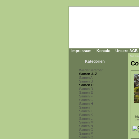
Impressum
Kontakt
Unsere AGB
Sie sin
Kategorien
Co
Wieder lieferbar!
Samen A-Z
Samen A
Samen B
Samen C
Samen D
Samen E
Samen F
Samen G
Samen H
Samen I
Samen J
Samen K
in
Samen L
zz
Samen M
Samen N
Samen O
Samen P
Samen Q