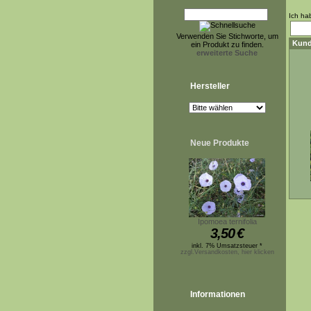
Ich ha
Verwenden Sie Stichworte, um
Kund
ein Produkt zu finden.
erweiterte Suche
Hersteller
Neue Produkte
Ipomoea ternifolia
3,50
€
inkl. 7% Umsatzsteuer *
zzgl.Versandkosten, hier klicken
Informationen