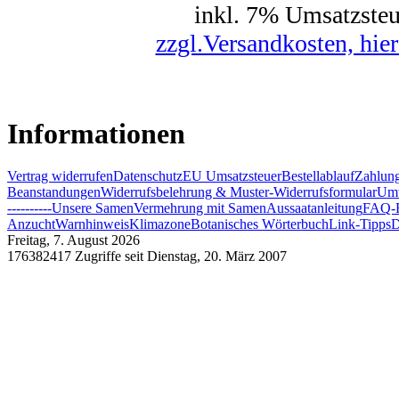
inkl. 7% Umsatzsteu
zzgl.Versandkosten, hier
Informationen
Vertrag widerrufen
Datenschutz
EU Umsatzsteuer
Bestellablauf
Zahlung
Beanstandungen
Widerrufsbelehrung & Muster-Widerrufsformular
Umw
----------
Unsere Samen
Vermehrung mit Samen
Aussaatanleitung
FAQ-F
Anzucht
Warnhinweis
Klimazone
Botanisches Wörterbuch
Link-Tipps
D
Freitag, 7. August 2026
176382417 Zugriffe seit Dienstag, 20. März 2007