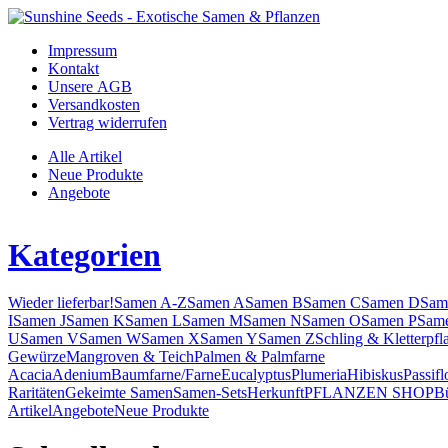
Impressum
Kontakt
Unsere AGB
Versandkosten
Vertrag widerrufen
Alle Artikel
Neue Produkte
Angebote
Kategorien
Wieder lieferbar!
Samen A-Z
Samen A
Samen B
Samen C
Samen D
Sam
I
Samen J
Samen K
Samen L
Samen M
Samen N
Samen O
Samen P
Sam
U
Samen V
Samen W
Samen X
Samen Y
Samen Z
Schling & Kletterpfl
Gewürze
Mangroven & Teich
Palmen & Palmfarne
Acacia
Adenium
Baumfarne/Farne
Eucalyptus
Plumeria
Hibiskus
Passifl
Raritäten
Gekeimte Samen
Samen-Sets
Herkunft
PFLANZEN SHOP
B
Artikel
Angebote
Neue Produkte