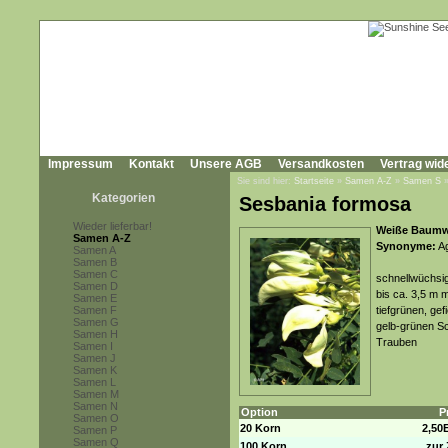
Impressum
Kontakt
Unsere AGB
Versandkosten
Vertrag wid
Sie sind hier:
Startseite
»
Samen A-Z
»
Samen S
Kategorien
Sesbania formosa
Wieder lieferbar!
Weiße Baumwis
Samen A-Z
Synonyme:
Ag
Samen A
Samen B
Samen C
schnellwüchsig
Samen D
bis ca. 3,5 m 
Samen E
Samen F
tiefgrünen, ge
Samen G
gelb-grünen Sc
Samen H
Trauben
Samen I
Samen J
Samen K
Samen L
Samen M
Samen N
Option
P
Samen O
20 Korn
2,50
Samen P
Samen Q
100 Korn
zur 