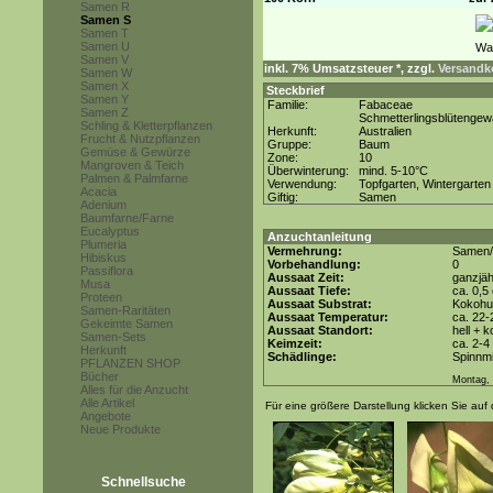
Samen R
Samen S
Samen T
Samen U
Samen V
inkl. 7% Umsatzsteuer *, zzgl.
Versandko
Samen W
Samen X
Steckbrief
Samen Y
Familie:
Fabaceae
Samen Z
Schmetterlingsblütenge
Schling & Kletterpflanzen
Herkunft:
Australien
Frucht & Nutzpflanzen
Gruppe:
Baum
Gemüse & Gewürze
Zone:
10
Mangroven & Teich
Überwinterung:
mind. 5-10°C
Palmen & Palmfarne
Verwendung:
Topfgarten, Wintergarten
Acacia
Giftig:
Samen
Adenium
Baumfarne/Farne
Eucalyptus
Anzuchtanleitung
Plumeria
Vermehrung:
Samen/
Hibiskus
Vorbehandlung:
0
Passiflora
Aussaat Zeit:
ganzjäh
Musa
Aussaat Tiefe:
ca. 0,5
Proteen
Aussaat Substrat:
Kokohum
Samen-Raritäten
Aussaat Temperatur:
ca. 22-
Gekeimte Samen
Aussaat Standort:
hell + 
Samen-Sets
Keimzeit:
ca. 2-
Herkunft
Schädlinge:
Spinnmi
PFLANZEN SHOP
Bücher
Montag, 
Alles für die Anzucht
Alle Artikel
Für eine größere Darstellung klicken Sie auf 
Angebote
Neue Produkte
Schnellsuche