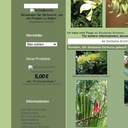
Verwenden Sie Stichworte, um
ein Produkt zu finden.
erweiterte Suche
Ich habe eine Frage zu
Sesbania formosa
Hersteller
Für weitere Informationen, besu
««
Sesbania drumm
Kunden, die
Sesbania formosa
gekauft 
Neue Produkte
Ipomoea jicama
5,00
€
R
Metrosideros excelsa 'Aurea'
inkl. 7% Umsatzsteuer *
zzgl.Versandkosten, hier klicken
Informationen
Me
Vertrag widerrufen
Datenschutz
EU Umsatzsteuer
Bestellablauf
Zahlungsarten
Lieferung & Versand