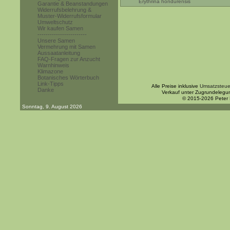
Erythrina hondurensis
Garantie & Beanstandungen
Widerrufsbelehrung &
Muster-Widerrufsformular
Umweltschutz
Wir kaufen Samen
------------------------
Unsere Samen
Vermehrung mit Samen
Aussaatanleitung
FAQ-Fragen zur Anzucht
Warnhinweis
Klimazone
Botanisches Wörterbuch
Link-Tipps
Alle Preise inklusive
Umsatzsteue
Danke
Verkauf unter Zugrundelegu
© 2015-2026 Peter
Sonntag, 9. August 2026