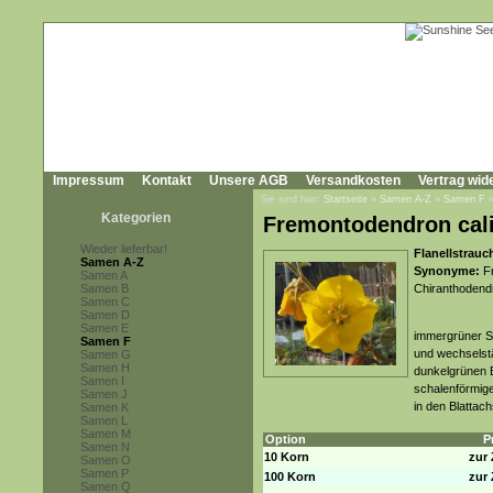
Impressum
Kontakt
Unsere AGB
Versandkosten
Vertrag wid
Sie sind hier:
Startseite
»
Samen A-Z
»
Samen F
Kategorien
Fremontodendron cal
Wieder lieferbar!
Flanellstrauc
Samen A-Z
Synonyme:
Fr
Samen A
Samen B
Chiranthodendr
Samen C
Samen D
Samen E
immergrüner St
Samen F
und wechselstä
Samen G
Samen H
dunkelgrünen B
Samen I
schalenförmige
Samen J
in den Blattac
Samen K
Samen L
Samen M
Option
P
Samen N
10 Korn
zur 
Samen O
Samen P
100 Korn
zur 
Samen Q