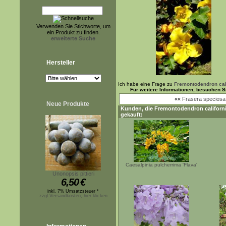
Verwenden Sie Stichworte, um
ein Produkt zu finden.
erweiterte Suche
Hersteller
Ich habe eine Frage zu
Fremontodendron cal
Für weitere Informationen, besuchen S
««
Frasera speciosa
Neue Produkte
Kunden, die
Fremontodendron califor
gekauft:
Caesalpinia pulcherrima 'Flava'
Unonopsis pittieri
6,50
€
inkl. 7% Umsatzsteuer *
zzgl.Versandkosten, hier klicken