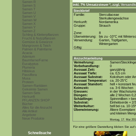
Samen R
inkl. 7% Umsatzsteuer *, zzgl.
Versandko
Samen S
Samen T
Steckbrief
Samen U
Familie:
Sterculiaceae
Samen V
Sterkuliengewächse
Samen W
Herkunft:
Nordamerika
Samen X
Gruppe:
Strauch
Samen Y
Samen Z
Zone:
8
Schling & Kletterpflanzen
Überwinterung:
bis zu -10°C mit Winters
Frucht & Nutzpflanzen
Verwendung:
Garten, Topfgarten,
Gemüse & Gewürze
Wintergarten
Mangroven & Teich
Giftig:
Palmen & Palmfarne
Acacia
Adenium
Anzuchtanleitung
Baumfarne/Farne
Vermehrung:
Samen/Steckling
Eucalyptus
Vorbehandlung:
0
Plumeria
Aussaat Zeit:
ganzjährig
Hibiskus
Aussaat Tiefe:
ca. 0,5 cm
Passiflora
Aussaat Substrat:
Kokohum oder Anz
Musa
Aussaat Temperatur:
ca. 20-25°C
Proteen
Aussaat Standort:
hell + konstant fe
Samen-Raritäten
Keimzeit:
ca. 3-6 Wochen
Gekeimte Samen
Giessen:
in der Wachstum
Samen-Sets
Düngen:
alle 2 Wochen 0,
Herkunft
Schädlinge:
Spinnmilben > be
PFLANZEN SHOP
Substrat:
Einheitserde + 2/
Bücher
Weiterkultur:
hell bei ca. 10-15
Alles für die Anzucht
Überwinterung:
Ältere Exemplare 
Alle Artikel
und kleinen Meng
Angebote
Neue Produkte
Montag, 17. Mai 20
Für eine größere Darstellung klicken Sie auf 
Schnellsuche