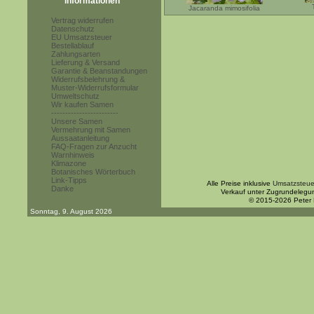
Informationen
Jacaranda mimosifolia
Vertrag widerrufen
Datenschutz
EU Umsatzsteuer
Bestellablauf
Zahlungsarten
Lieferung & Versand
Garantie & Beanstandungen
Widerrufsbelehrung &
Muster-Widerrufsformular
Umweltschutz
Wir kaufen Samen
------------------------
Unsere Samen
Vermehrung mit Samen
Aussaatanleitung
FAQ-Fragen zur Anzucht
Warnhinweis
Klimazone
Botanisches Wörterbuch
Link-Tipps
Alle Preise inklusive
Umsatzsteue
Danke
Verkauf unter Zugrundelegu
© 2015-2026 Peter
Sonntag, 9. August 2026