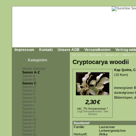
Impressum
Kontakt
Unsere AGB
Versandkosten
Vertrag wid
Sie sind hier:
Startseite
»
Samen A-Z
»
Samen C
Kategorien
Cryptocarya woodii
Wieder lieferbar!
Kap Quitte, 
Samen A-Z
(10 Korn)
Samen A
Samen B
Samen C
Samen D
immergrüner B
Samen E
dunkelgrünen B
Samen F
Blütenrispen, 
Samen G
2,30
€
Samen H
Samen I
Samen J
inkl. 7% Umsatzsteuer *
zzgl.Versandkosten, hier
Samen K
klicken
Samen L
Samen M
Steckbrief
Samen N
Samen O
Familie:
Lauraceae
Samen P
Lorbeergewächse
Samen Q
Herkunft:
Afrika