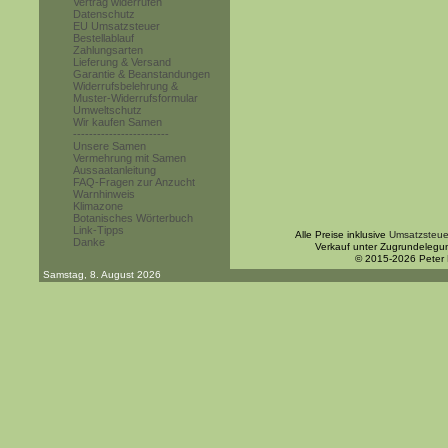
Vertrag widerrufen
Datenschutz
EU Umsatzsteuer
Bestellablauf
Zahlungsarten
Lieferung & Versand
Garantie & Beanstandungen
Widerrufsbelehrung &
Muster-Widerrufsformular
Umweltschutz
Wir kaufen Samen
------------------------
Unsere Samen
Vermehrung mit Samen
Aussaatanleitung
FAQ-Fragen zur Anzucht
Warnhinweis
Klimazone
Botanisches Wörterbuch
Link-Tipps
Alle Preise inklusive
Umsatzsteue
Danke
Verkauf unter Zugrundelegu
© 2015-2026 Peter
Samstag, 8. August 2026