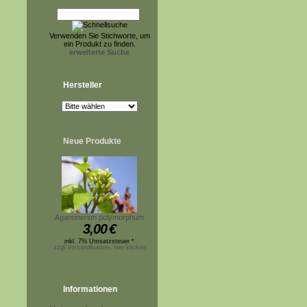
Verwenden Sie Stichworte, um
ein Produkt zu finden.
erweiterte Suche
Hersteller
Neue Produkte
Aganonerion polymorphum
3,00
€
inkl. 7% Umsatzsteuer *
zzgl.Versandkosten, hier klicken
Informationen