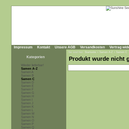
Impressum
Kontakt
Unsere AGB
Versandkosten
Vertrag wid
Sie sind hier:
Startseite
»
Samen A-Z
»
Samen C
Kategorien
Produkt wurde nicht 
Wieder lieferbar!
Samen A-Z
Samen A
Samen B
Samen C
Samen D
Samen E
Samen F
Samen G
Samen H
Samen I
Samen J
Samen K
Samen L
Samen M
Samen N
Samen O
Samen P
Samen Q