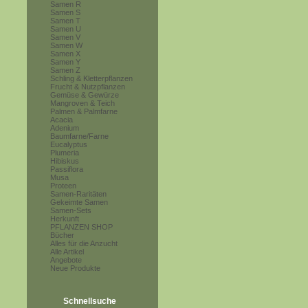
Samen R
Samen S
Samen T
Samen U
Samen V
Samen W
Samen X
Samen Y
Samen Z
Schling & Kletterpflanzen
Frucht & Nutzpflanzen
Gemüse & Gewürze
Mangroven & Teich
Palmen & Palmfarne
Acacia
Adenium
Baumfarne/Farne
Eucalyptus
Plumeria
Hibiskus
Passiflora
Musa
Proteen
Samen-Raritäten
Gekeimte Samen
Samen-Sets
Herkunft
PFLANZEN SHOP
Bücher
Alles für die Anzucht
Alle Artikel
Angebote
Neue Produkte
Schnellsuche