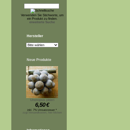
Verwenden Sie Stichworte, um
ein Produkt zu finden.
erweiterte Suche
Hersteller
Neue Produkte
Unonopsis pittieri
6,50
€
inkl. 7% Umsatzsteuer *
zzgl.Versandkosten, hier klicken