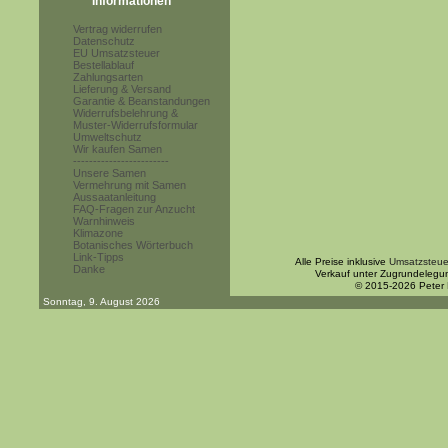
Informationen
Vertrag widerrufen
Datenschutz
EU Umsatzsteuer
Bestellablauf
Zahlungsarten
Lieferung & Versand
Garantie & Beanstandungen
Widerrufsbelehrung &
Muster-Widerrufsformular
Umweltschutz
Wir kaufen Samen
------------------------
Unsere Samen
Vermehrung mit Samen
Aussaatanleitung
FAQ-Fragen zur Anzucht
Warnhinweis
Klimazone
Botanisches Wörterbuch
Link-Tipps
Alle Preise inklusive
Umsatzsteue
Danke
Verkauf unter Zugrundelegu
© 2015-2026 Peter
Sonntag, 9. August 2026