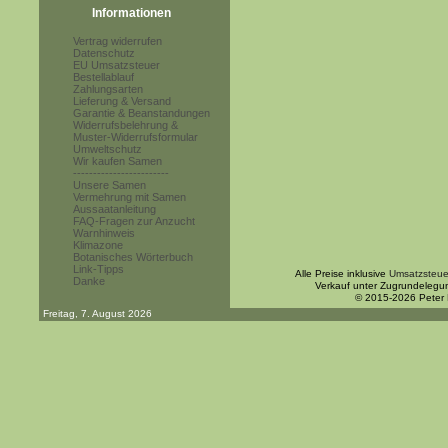
Informationen
Vertrag widerrufen
Datenschutz
EU Umsatzsteuer
Bestellablauf
Zahlungsarten
Lieferung & Versand
Garantie & Beanstandungen
Widerrufsbelehrung &
Muster-Widerrufsformular
Umweltschutz
Wir kaufen Samen
------------------------
Unsere Samen
Vermehrung mit Samen
Aussaatanleitung
FAQ-Fragen zur Anzucht
Warnhinweis
Klimazone
Botanisches Wörterbuch
Link-Tipps
Alle Preise inklusive
Umsatzsteue
Danke
Verkauf unter Zugrundelegu
© 2015-2026 Peter
Freitag, 7. August 2026