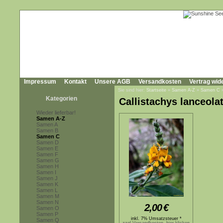
Impressum
Kontakt
Unsere AGB
Versandkosten
Vertrag wid
Sie sind hier:
Startseite
»
Samen A-Z
»
Samen C
Kategorien
Callistachys lanceola
Wieder lieferbar!
Samen A-Z
Samen A
Samen B
Samen C
Samen D
Samen E
Samen F
Samen G
Samen H
Samen I
Samen J
Samen K
Samen L
Samen M
Samen N
2,00
€
Samen O
Samen P
inkl. 7% Umsatzsteuer *
Samen Q