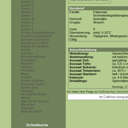
zzgl.Versandkosten, hier klicken
Samen R
Samen S
Steckbrief
Samen T
Samen U
Familie:
Fabaceae
Samen V
Schmetterlingsblütenge
Samen W
Herkunft:
Australien
Samen X
Gruppe:
Strauch
Samen Y
Samen Z
Zone:
9
Schling & Kletterpflanzen
Überwinterung:
mind. 5-10°C
Frucht & Nutzpflanzen
Verwendung:
Topfgarten, Wintergarten
Gemüse & Gewürze
Giftig:
Mangroven & Teich
Palmen & Palmfarne
Acacia
Anzuchtanleitung
Adenium
Vermehrung:
Samen/Stec
Baumfarne/Farne
Vorbehandlung:
mit heißem
Eucalyptus
Aussaat Zeit:
ganzjährig
Plumeria
Aussaat Tiefe:
ca. 0,5-1 
Hibiskus
Aussaat Substrat:
Kokohum od
Passiflora
Aussaat Temperatur:
ca. 25°C+
Musa
Aussaat Standort:
hell + kons
Proteen
Keimzeit:
ca. 4-6 Wo
Samen-Raritäten
Schädlinge:
Spinnmilbe
Gekeimte Samen
Dienstag, 17
Samen-Sets
Herkunft
Ich habe eine Frage zu
Callistachys lanceol
PFLANZEN SHOP
««
Callirhoe triangula
Bücher
Alles für die Anzucht
Alle Artikel
Angebote
Neue Produkte
Schnellsuche