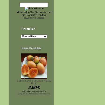
Verwenden Sie Stichworte, um
ein Produkt zu finden.
erweiterte Suche
Hersteller
Neue Produkte
Cyphomandra betacea 'Yellow
Fruit'
2,50
€
inkl. 7% Umsatzsteuer *
zzgl.Versandkosten, hier klicken