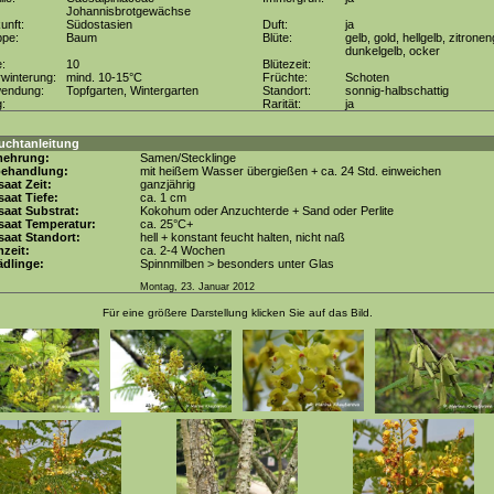
Johannisbrotgewächse
unft:
Südostasien
Duft:
ja
ppe:
Baum
Blüte:
gelb, gold, hellgelb, zitronen
dunkelgelb, ocker
e:
10
Blütezeit:
winterung:
mind. 10-15°C
Früchte:
Schoten
wendung:
Topfgarten, Wintergarten
Standort:
sonnig-halbschattig
g:
Rarität:
ja
uchtanleitung
mehrung:
Samen/Stecklinge
behandlung:
mit heißem Wasser übergießen + ca. 24 Std. einweichen
aat Zeit:
ganzjährig
aat Tiefe:
ca. 1 cm
aat Substrat:
Kokohum oder Anzuchterde + Sand oder Perlite
saat Temperatur:
ca. 25°C+
aat Standort:
hell + konstant feucht halten, nicht naß
zeit:
ca. 2-4 Wochen
dlinge:
Spinnmilben > besonders unter Glas
Montag, 23. Januar 2012
Für eine größere Darstellung klicken Sie auf das Bild.