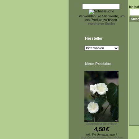
Ich ha
Verwenden Sie Stichworte, um
Kund
ein Produkt zu finden.
erweiterte Suche
Hersteller
Neue Produkte
Operculina riedeliana
4,50
€
inkl. 7% Umsatzsteuer *
zzgl.Versandkosten, hier klicken