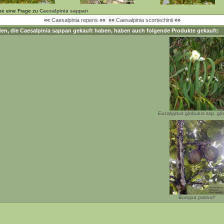
be eine Frage zu
Caesalpinia sappan
««
Caesalpinia repens
««
»»
Caesalpinia scortechinii
»»
en, die
Caesalpinia sappan
gekauft haben, haben auch folgende Produkte gekauft:
Eucalyptus globulus ssp. gl
Borojoa patinoi*