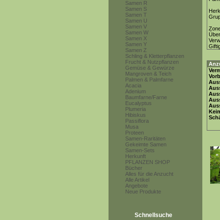
Samen R
Samen S
Herk
Samen T
Gru
Samen U
Samen V
Zon
Samen W
Über
Samen X
Ver
Samen Y
Gifti
Samen Z
Schling & Kletterpflanzen
Frucht & Nutzpflanzen
Anz
Gemüse & Gewürze
Ver
Mangroven & Teich
Vor
Palmen & Palmfarne
Auss
Acacia
Auss
Adenium
Auss
Baumfarne/Farne
Aus
Eucalyptus
Auss
Plumeria
Keim
Hibiskus
Schä
Passiflora
Musa
Proteen
Samen-Raritäten
Gekeimte Samen
Samen-Sets
Herkunft
PFLANZEN SHOP
Bücher
Alles für die Anzucht
Alle Artikel
Angebote
Neue Produkte
Schnellsuche