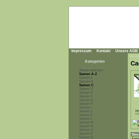
Impressum
Kontakt
Unsere AGB
Sie sin
Kategorien
Ca
Wieder lieferbar!
Samen A-Z
Samen A
Samen B
Samen C
Samen D
Samen E
Samen F
Samen G
Samen H
Samen I
Samen J
in
zz
Samen K
Samen L
Samen M
Samen N
Samen O
Samen P
Stec
Samen Q
Fami