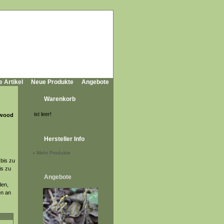
e Artikel
Neue Produkte
Angebote
Warenkorb
ist leer!
nwood
Hersteller Info
-
Mehr Produkte
bis zu
is zu
Angebote
den,
en an