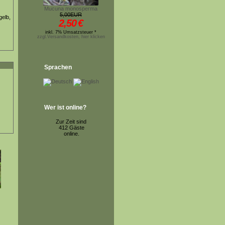
Mucuna monosperma
5,00EUR
gelb,
2,50
€
inkl. 7% Umsatzsteuer *
zzgl.Versandkosten, hier klicken
Sprachen
Wer ist online?
Zur Zeit sind
412 Gäste
online.