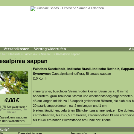
Versandkosten
Vertrag widerrufen
All
d hier:
Startseite
»
Samen A-Z
»
Samen C
»
Caesalpinia sappan
esalpinia sappan
Falsches Sandelholz, Indische Brasil, Indische Rotholz, Sappa
Synonyme:
Caesalpinia minutiflora, Binacaea sappan
(10 Korn)
immergrüner, buschiger Strauch oder kleiner Baum bis zu 8 m mit
bedorntem, grau-braunem Stamm und wechselständig angeordneten, 
4,00
€
45 cm langen mit bis zu 16 doppelt gefiederten Blättern, die sich aus b
20 paarig angeordneten, ca. 2 cm langen und 1 cm
kl. 7% Umsatzsteuer *
gl.Versandkosten, hier
breiten, länglichen, tiefgrünen Blättchen zusammensetzen. Die duften
klicken
zart behaarten, bis zu 2,5 cm breiten, zitronengelben Blüten erschein
bis zu 40 cm hohen Blütenstände am Ende der Triebe
kbrief
lie:
Caesalpiniaceae
Immergrün:
ja