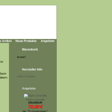
e Artikel
Neue Produkte
Angebote
Warenkorb
ist leer!
rus
Hersteller Info
r Baum
-
Mehr Produkte
ättern.
Angebote
Vigna caracalla
100,00EUR
70,00
€
inkl. 7% Umsatzsteuer *