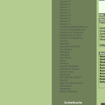
Samen R
Samen S
Samen T
Samen U
Samen V
inkl
Samen W
Samen X
Stec
Samen Y
Fami
Samen Z
Schling & Kletterpflanzen
Herk
Frucht & Nutzpflanzen
Gru
Gemüse & Gewürze
Zon
Mangroven & Teich
Über
Palmen & Palmfarne
Ver
Acacia
Adenium
Gifti
Baumfarne/Farne
Eucalyptus
Plumeria
Anz
Hibiskus
Ver
Passiflora
Vor
Musa
Stra
Proteen
Auss
Samen-Raritäten
Auss
Gekeimte Samen
Auss
Samen-Sets
Aus
Herkunft
Auss
PFLANZEN SHOP
Keim
Bücher
Schä
Alles für die Anzucht
Alle Artikel
Angebote
Neue Produkte
Schnellsuche