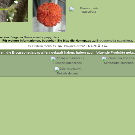
be eine Frage zu
Broussonetia papyrifera
Für weitere Informationen, besuchen Sie bitte die Homepage zu
Broussonetia papyrifera
.
««
Bridelia mollis
««
»»
Brownea ariza* - RARITÄT!
»»
en, die
Broussonetia papyrifera
gekauft haben, haben auch folgende Produkte gekau
Prosopis pubescens
Schisandra chinensis
Delonix decaryi