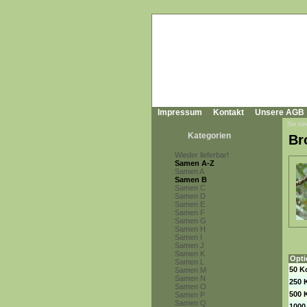
Impressum
Kontakt
Unsere AGB
Sie sin
Kategorien
Br
Wieder lieferbar!
Samen A-Z
Samen A
Samen B
Samen C
Samen D
Samen E
Samen F
Samen G
Samen H
Samen I
Samen J
Samen K
Opti
Samen L
50 K
Samen M
Samen N
250 
Samen O
500 
Samen P
Samen Q
1000