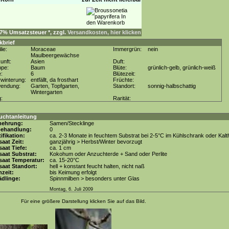
. 7% Umsatzsteuer *, zzgl.
Versandkosten, hier klicken
kbrief
lie:
Moraceae
Immergrün:
nein
Maulbeergewächse
unft:
Asien
Duft:
ppe:
Baum
Blüte:
grünlich-gelb, grünlich-weiß
e:
6
Blütezeit:
winterung:
entfällt, da frosthart
Früchte:
wendung:
Garten, Topfgarten,
Standort:
sonnig-halbschattig
Wintergarten
g:
Rarität:
uchtanleitung
mehrung:
Samen/Stecklinge
behandlung:
0
tifikation:
ca. 2-3 Monate in feuchtem Substrat bei 2-5°C im Kühlschrank oder Kal
aat Zeit:
ganzjährig > Herbst/Winter bevorzugt
aat Tiefe:
ca. 1 cm
aat Substrat:
Kokohum oder Anzuchterde + Sand oder Perlite
saat Temperatur:
ca. 15-20°C
aat Standort:
hell + konstant feucht halten, nicht naß
zeit:
bis Keimung erfolgt
dlinge:
Spinnmilben > besonders unter Glas
Montag, 6. Juli 2009
Für eine größere Darstellung klicken Sie auf das Bild.