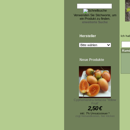
Verwenden Sie Stichworte, um
ein Produkt zu finden.
erweiterte Suche
Hersteller
Ich ha
Kund
Neue Produkte
Cyphomandra betacea 'Yellow
Fruit'
2,50
€
inkl. 7% Umsatzsteuer *
zzgl.Versandkosten, hier klicken