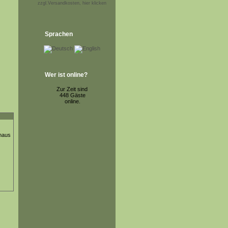
zzgl.Versandkosten, hier klicken
Sprachen
Wer ist online?
Zur Zeit sind
448 Gäste
online.
thaus