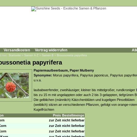
Versandkosten
Vertrag widerrufen
All
d hier:
Startseite
»
Samen A-Z
»
Samen B
»
Broussonetia papyrifera
oussonetia papyrifera
Papiermaulbeerbaum, Paper Mulberry
Synonyme:
Morus papyrifera, Papyrius japonicus, Papyrius papyrife
u.v.a.
laubabwerfender, zweihäusiger, kleiner bis mittelgroßer, rundkronige
bis zu 15 m mit ungelappten oder auch 2 bis 3-gelappten, tiefgrünen Bl
Die gelblichen (männlich) Kätzchenblüten und kugeligen Pinselblüten
(weiblich) sitzen an verschiedenen Pflanzen, gefolgt von orange-roten
Kugelfrüchten
on
Preis
Bestellmenge
orn
zur Zeit nicht lieferbar
Korn
zur Zeit nicht lieferbar
Korn
zur Zeit nicht lieferbar
 Korn
zur Zeit nicht lieferbar