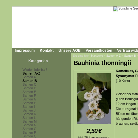
Impressum
Kontakt
Unsere AGB
Versandkosten
Vertrag wid
Sie sind hier:
Startseite
»
Samen A-Z
»
Samen B
Kategorien
Bauhinia thonningii
Wieder lieferbar!
Kamelfuss, C
Samen A-Z
Synonyme:
Pi
Samen A
Samen B
(10 Korn)
Samen C
Samen D
Samen E
kleiner bis mi
Samen F
guten Bedingun
Samen G
Samen H
12 cm langen un
Samen I
Die kurzgestie
Samen J
Blüten mit über
Samen K
Samen L
hängenden Risp
Samen M
braunen, seid
Samen N
Samen O
2,50
€
Samen P
Samen Q
inkl. 7% Umsatzsteuer *