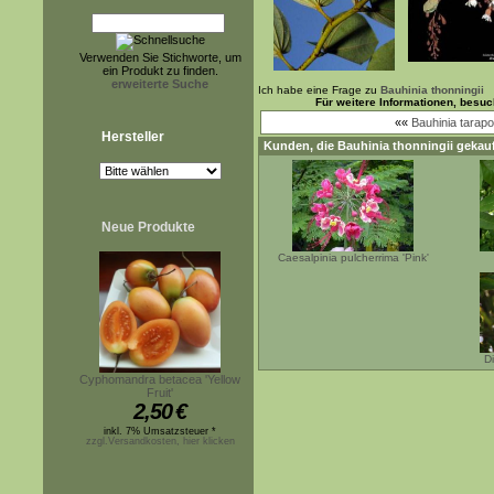
Verwenden Sie Stichworte, um
ein Produkt zu finden.
erweiterte Suche
Ich habe eine Frage zu
Bauhinia thonningii
Für weitere Informationen, besu
««
Bauhinia tarapo
Hersteller
Kunden, die
Bauhinia thonningii
gekauf
Neue Produkte
Caesalpinia pulcherrima 'Pink'
D
Cyphomandra betacea 'Yellow
Fruit'
2,50
€
inkl. 7% Umsatzsteuer *
zzgl.Versandkosten, hier klicken