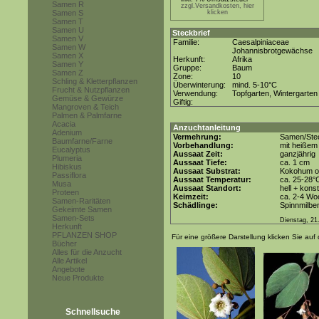
Samen R
zzgl.Versandkosten, hier
Samen S
klicken
Samen T
Samen U
Steckbrief
Samen V
Familie:
Caesalpiniaceae
Samen W
Johannisbrotgewächse
Samen X
Herkunft:
Afrika
Samen Y
Gruppe:
Baum
Samen Z
Zone:
10
Schling & Kletterpflanzen
Überwinterung:
mind. 5-10°C
Frucht & Nutzpflanzen
Verwendung:
Topfgarten, Wintergarten
Gemüse & Gewürze
Giftig:
Mangroven & Teich
Palmen & Palmfarne
Acacia
Anzuchtanleitung
Adenium
Vermehrung:
Samen/Stec
Baumfarne/Farne
Vorbehandlung:
mit heißem
Eucalyptus
Aussaat Zeit:
ganzjährig
Plumeria
Aussaat Tiefe:
ca. 1 cm
Hibiskus
Aussaat Substrat:
Kokohum od
Passiflora
Aussaat Temperatur:
ca. 25-28°
Musa
Aussaat Standort:
hell + kons
Proteen
Keimzeit:
ca. 2-4 Wo
Samen-Raritäten
Schädlinge:
Spinnmilbe
Gekeimte Samen
Samen-Sets
Dienstag, 21
Herkunft
PFLANZEN SHOP
Für eine größere Darstellung klicken Sie auf 
Bücher
Alles für die Anzucht
Alle Artikel
Angebote
Neue Produkte
Schnellsuche