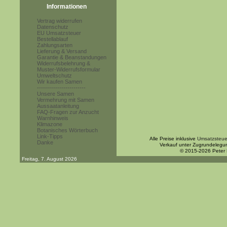
Informationen
Vertrag widerrufen
Datenschutz
EU Umsatzsteuer
Bestellablauf
Zahlungsarten
Lieferung & Versand
Garantie & Beanstandungen
Widerrufsbelehrung &
Muster-Widerrufsformular
Umweltschutz
Wir kaufen Samen
------------------------
Unsere Samen
Vermehrung mit Samen
Aussaatanleitung
FAQ-Fragen zur Anzucht
Warnhinweis
Klimazone
Botanisches Wörterbuch
Link-Tipps
Alle Preise inklusive
Umsatzsteue
Danke
Verkauf unter Zugrundelegu
© 2015-2026 Peter
Freitag, 7. August 2026