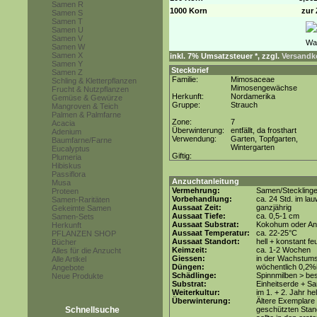
Samen R
1000 Korn
zur 
Samen S
Samen T
Samen U
Samen V
Samen W
Samen X
inkl. 7% Umsatzsteuer *, zzgl.
Versandko
Samen Y
Steckbrief
Samen Z
Familie:
Mimosaceae
Schling & Kletterpflanzen
Mimosengewächse
Frucht & Nutzpflanzen
Herkunft:
Nordamerika
Gemüse & Gewürze
Gruppe:
Strauch
Mangroven & Teich
Palmen & Palmfarne
Zone:
7
Acacia
Überwinterung:
entfällt, da frosthart
Adenium
Verwendung:
Garten, Topfgarten,
Baumfarne/Farne
Wintergarten
Eucalyptus
Giftig:
Plumeria
Hibiskus
Passiflora
Anzuchtanleitung
Musa
Vermehrung:
Samen/Steckling
Proteen
Vorbehandlung:
ca. 24 Std. im l
Samen-Raritäten
Aussaat Zeit:
ganzjährig
Gekeimte Samen
Aussaat Tiefe:
ca. 0,5-1 cm
Samen-Sets
Aussaat Substrat:
Kokohum oder Anz
Herkunft
Aussaat Temperatur:
ca. 22-25°C
PFLANZEN SHOP
Aussaat Standort:
hell + konstant fe
Bücher
Keimzeit:
ca. 1-2 Wochen
Alles für die Anzucht
Giessen:
in der Wachstums
Alle Artikel
Düngen:
wöchentlich 0,2%
Angebote
Schädlinge:
Spinnmilben > be
Neue Produkte
Substrat:
Einheitserde + Sa
Weiterkultur:
im 1. + 2. Jahr he
Überwinterung:
Ältere Exemplare
Schnellsuche
geschützten Stand