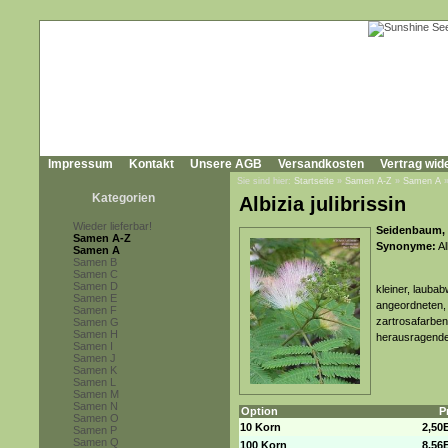
Impressum
Kontakt
Unsere AGB
Versandkosten
Vertrag wid
Sie sind hier:
Startseite
»
Samen A-Z
»
Samen A
Kategorien
Albizia julibrissin
Wieder lieferbar!
Seidenbaum, 
Samen A-Z
Synonyme:
Al
Samen A
Samen B
Samen C
Samen D
kleiner, lauba
Samen E
angeordneten, t
Samen F
zartrosafarben
Samen G
Samen H
herausragende
Samen I
Samen J
Samen K
Samen L
Samen M
Samen N
Option
P
Samen O
10 Korn
2,50
Samen P
Samen Q
100 Korn
8,56