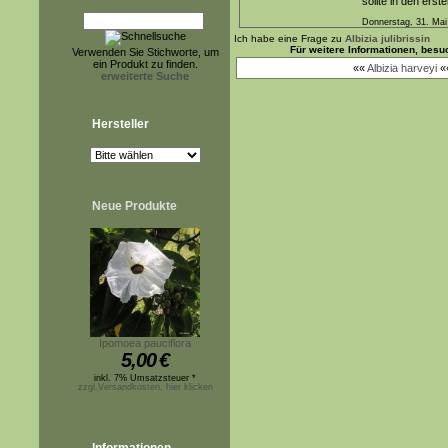
sollte in den ers
Donnerstag, 31. Mai
Ich habe eine Frage zu
Albizia julibrissin
Für weitere Informationen, bes
Verwenden Sie Stichworte, um
ein Produkt zu finden.
««
Albizia harveyi
«
erweiterte Suche
Hersteller
Neue Produkte
Ipomoea pauciflora
5,00
€
inkl. 7% Umsatzsteuer *
zzgl.Versandkosten, hier klicken