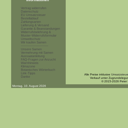
Informationen
Vertrag widerrufen
Datenschutz
EU Umsatzsteuer
Bestellablauf
Zahlungsarten
Lieferung & Versand
Garantie & Beanstandungen
Widerrufsbelehrung &
Muster-Widerrufsformular
Umweltschutz
Wir kaufen Samen
------------------------
Unsere Samen
Vermehrung mit Samen
Aussaatanleitung
FAQ-Fragen zur Anzucht
Warnhinweis
Klimazone
Botanisches Wörterbuch
Link-Tipps
Alle Preise inklusive
Umsatzsteue
Danke
Verkauf unter Zugrundelegu
© 2015-2026 Peter
Montag, 10. August 2026