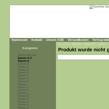
Impressum
Kontakt
Unsere AGB
Versandkosten
Vertrag wid
Sie sind hier:
Startseite
»
Samen A-Z
»
Samen A
Kategorien
Produkt wurde nicht 
Wieder lieferbar!
Samen A-Z
Samen A
Samen B
Samen C
Samen D
Samen E
Samen F
Samen G
Samen H
Samen I
Samen J
Samen K
Samen L
Samen M
Samen N
Samen O
Samen P
Samen Q