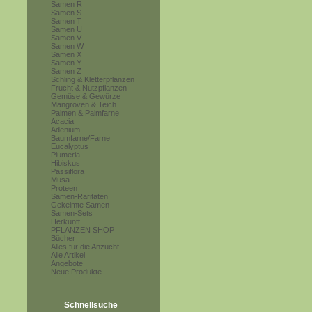
Samen R
Samen S
Samen T
Samen U
Samen V
Samen W
Samen X
Samen Y
Samen Z
Schling & Kletterpflanzen
Frucht & Nutzpflanzen
Gemüse & Gewürze
Mangroven & Teich
Palmen & Palmfarne
Acacia
Adenium
Baumfarne/Farne
Eucalyptus
Plumeria
Hibiskus
Passiflora
Musa
Proteen
Samen-Raritäten
Gekeimte Samen
Samen-Sets
Herkunft
PFLANZEN SHOP
Bücher
Alles für die Anzucht
Alle Artikel
Angebote
Neue Produkte
Schnellsuche