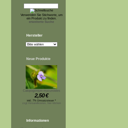
Verwenden Sie Stichworte, um
ein Produkt zu finden.
erweiterte Suche
Hersteller
Neue Produkte
Calopogonium mucunoides
2,50
€
inkl. 7% Umsatzsteuer *
zzgl.Versandkosten, hier klicken
Informationen