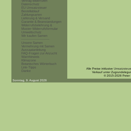
Vertrag widerrufen
Datenschutz
EU Umsatzsteuer
Bestellablauf
Zahlungsarten
Lieferung & Versand
Garantie & Beanstandungen
Widerrufsbelehrung &
Muster-Widerrufsformular
Umweltschutz
Wir kaufen Samen
------------------------
Unsere Samen
Vermehrung mit Samen
Aussaatanleitung
FAQ-Fragen zur Anzucht
Warnhinweis
Klimazone
Botanisches Wörterbuch
Link-Tipps
Alle Preise inklusive
Umsatzsteue
Danke
Verkauf unter Zugrundelegu
© 2015-2026 Peter
Sonntag, 9. August 2026