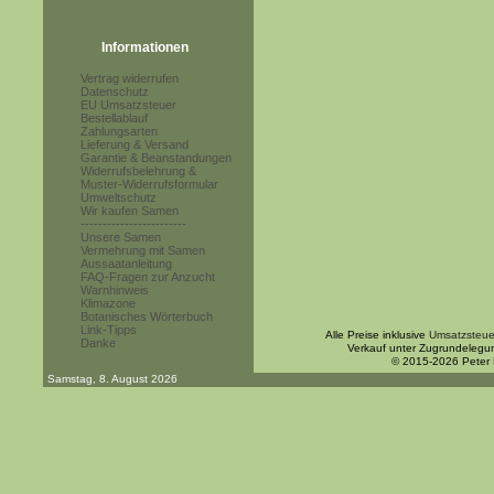
Informationen
Vertrag widerrufen
Datenschutz
EU Umsatzsteuer
Bestellablauf
Zahlungsarten
Lieferung & Versand
Garantie & Beanstandungen
Widerrufsbelehrung &
Muster-Widerrufsformular
Umweltschutz
Wir kaufen Samen
------------------------
Unsere Samen
Vermehrung mit Samen
Aussaatanleitung
FAQ-Fragen zur Anzucht
Warnhinweis
Klimazone
Botanisches Wörterbuch
Link-Tipps
Alle Preise inklusive
Umsatzsteue
Danke
Verkauf unter Zugrundelegu
© 2015-2026 Peter
Samstag, 8. August 2026