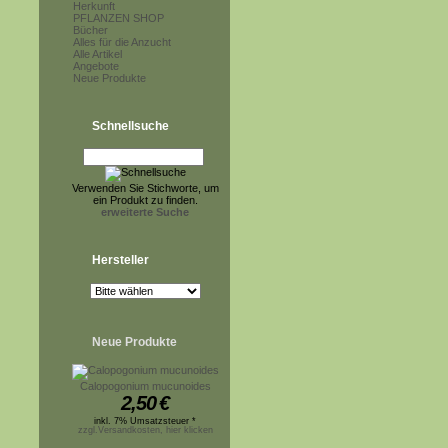
Herkunft
PFLANZEN SHOP
Bücher
Alles für die Anzucht
Alle Artikel
Angebote
Neue Produkte
Schnellsuche
Verwenden Sie Stichworte, um
ein Produkt zu finden.
erweiterte Suche
Hersteller
Neue Produkte
Calopogonium mucunoides
2,50
€
inkl. 7% Umsatzsteuer *
zzgl.Versandkosten, hier klicken