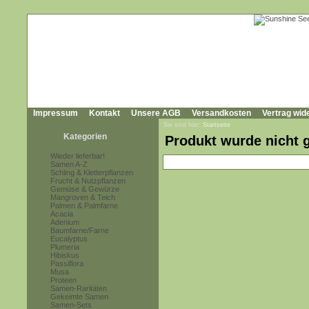
Impressum
Kontakt
Unsere AGB
Versandkosten
Vertrag wid
Sie sind hier:
Startseite
Kategorien
Produkt wurde nicht 
Wieder lieferbar!
Samen A-Z
Schling & Kletterpflanzen
Frucht & Nutzpflanzen
Gemüse & Gewürze
Mangroven & Teich
Palmen & Palmfarne
Acacia
Adenium
Baumfarne/Farne
Eucalyptus
Plumeria
Hibiskus
Passiflora
Musa
Proteen
Samen-Raritäten
Gekeimte Samen
Samen-Sets