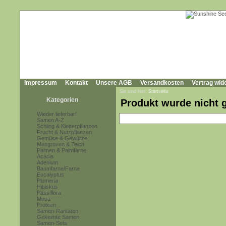
Impressum
Kontakt
Unsere AGB
Versandkosten
Vertrag wid
Sie sind hier:
Startseite
Kategorien
Produkt wurde nicht 
Wieder lieferbar!
Samen A-Z
Schling & Kletterpflanzen
Frucht & Nutzpflanzen
Gemüse & Gewürze
Mangroven & Teich
Palmen & Palmfarne
Acacia
Adenium
Baumfarne/Farne
Eucalyptus
Plumeria
Hibiskus
Passiflora
Musa
Proteen
Samen-Raritäten
Gekeimte Samen
Samen-Sets