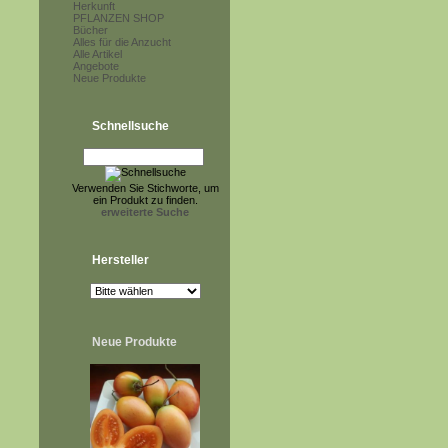
Herkunft
PFLANZEN SHOP
Bücher
Alles für die Anzucht
Alle Artikel
Angebote
Neue Produkte
Schnellsuche
Verwenden Sie Stichworte, um
ein Produkt zu finden.
erweiterte Suche
Hersteller
Neue Produkte