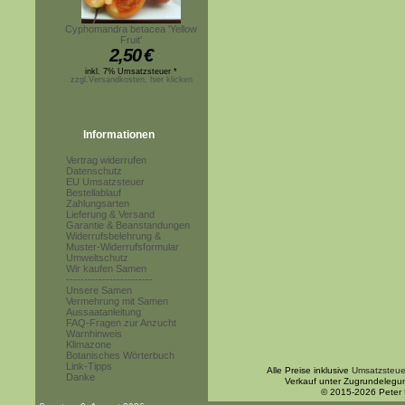
Cyphomandra betacea 'Yellow
Fruit'
2,50
€
inkl. 7% Umsatzsteuer *
zzgl.Versandkosten, hier klicken
Informationen
Vertrag widerrufen
Datenschutz
EU Umsatzsteuer
Bestellablauf
Zahlungsarten
Lieferung & Versand
Garantie & Beanstandungen
Widerrufsbelehrung &
Muster-Widerrufsformular
Umweltschutz
Wir kaufen Samen
------------------------
Unsere Samen
Vermehrung mit Samen
Aussaatanleitung
FAQ-Fragen zur Anzucht
Warnhinweis
Klimazone
Botanisches Wörterbuch
Link-Tipps
Alle Preise inklusive
Umsatzsteue
Danke
Verkauf unter Zugrundelegu
© 2015-2026 Peter