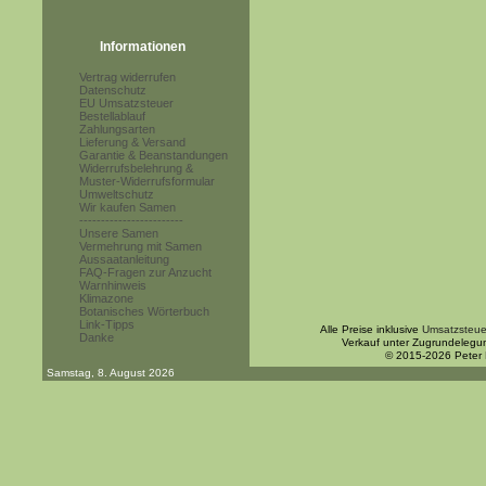
Informationen
Vertrag widerrufen
Datenschutz
EU Umsatzsteuer
Bestellablauf
Zahlungsarten
Lieferung & Versand
Garantie & Beanstandungen
Widerrufsbelehrung &
Muster-Widerrufsformular
Umweltschutz
Wir kaufen Samen
------------------------
Unsere Samen
Vermehrung mit Samen
Aussaatanleitung
FAQ-Fragen zur Anzucht
Warnhinweis
Klimazone
Botanisches Wörterbuch
Link-Tipps
Alle Preise inklusive
Umsatzsteue
Danke
Verkauf unter Zugrundelegu
© 2015-2026 Peter
Samstag, 8. August 2026