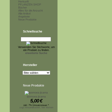
Herkunft
PFLANZEN SHOP
Bücher
Alles für die Anzucht
Alle Artikel
Angebote
Neue Produkte
Schnellsuche
Verwenden Sie Stichworte, um
ein Produkt zu finden.
erweiterte Suche
Hersteller
Neue Produkte
Ipomoea jicama
5,00
€
inkl. 7% Umsatzsteuer *
zzgl.Versandkosten, hier klicken