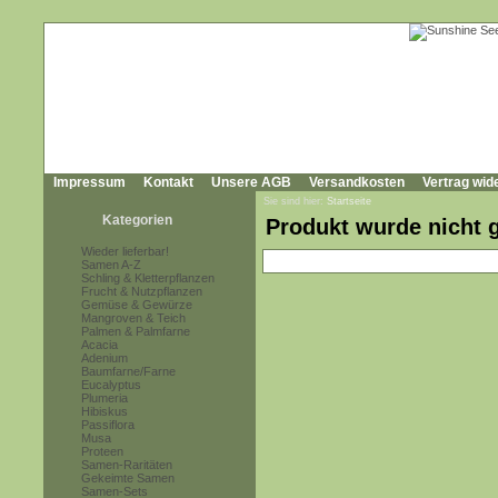
Impressum
Kontakt
Unsere AGB
Versandkosten
Vertrag wid
Sie sind hier:
Startseite
Kategorien
Produkt wurde nicht 
Wieder lieferbar!
Samen A-Z
Schling & Kletterpflanzen
Frucht & Nutzpflanzen
Gemüse & Gewürze
Mangroven & Teich
Palmen & Palmfarne
Acacia
Adenium
Baumfarne/Farne
Eucalyptus
Plumeria
Hibiskus
Passiflora
Musa
Proteen
Samen-Raritäten
Gekeimte Samen
Samen-Sets