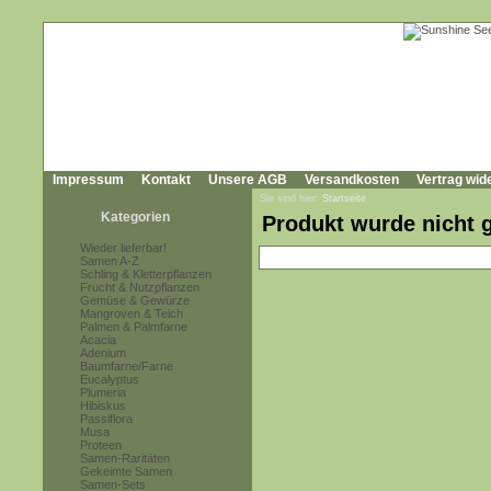
Impressum
Kontakt
Unsere AGB
Versandkosten
Vertrag wid
Sie sind hier:
Startseite
Kategorien
Produkt wurde nicht 
Wieder lieferbar!
Samen A-Z
Schling & Kletterpflanzen
Frucht & Nutzpflanzen
Gemüse & Gewürze
Mangroven & Teich
Palmen & Palmfarne
Acacia
Adenium
Baumfarne/Farne
Eucalyptus
Plumeria
Hibiskus
Passiflora
Musa
Proteen
Samen-Raritäten
Gekeimte Samen
Samen-Sets