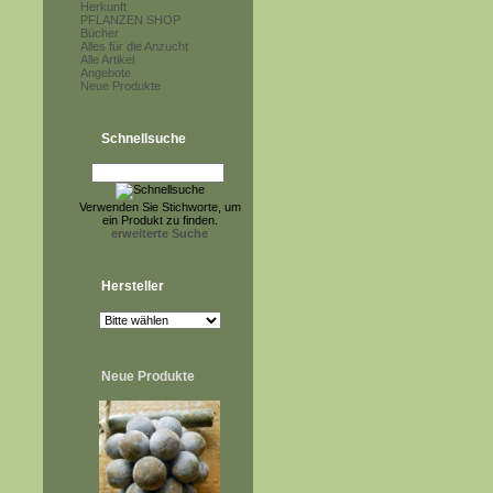
Herkunft
PFLANZEN SHOP
Bücher
Alles für die Anzucht
Alle Artikel
Angebote
Neue Produkte
Schnellsuche
Verwenden Sie Stichworte, um
ein Produkt zu finden.
erweiterte Suche
Hersteller
Neue Produkte