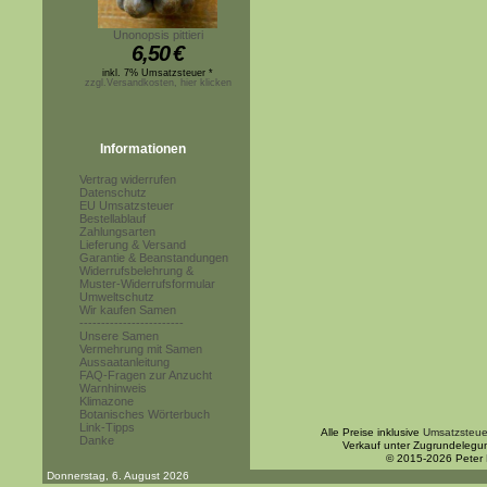
Unonopsis pittieri
6,50
€
inkl. 7% Umsatzsteuer *
zzgl.Versandkosten, hier klicken
Informationen
Vertrag widerrufen
Datenschutz
EU Umsatzsteuer
Bestellablauf
Zahlungsarten
Lieferung & Versand
Garantie & Beanstandungen
Widerrufsbelehrung &
Muster-Widerrufsformular
Umweltschutz
Wir kaufen Samen
------------------------
Unsere Samen
Vermehrung mit Samen
Aussaatanleitung
FAQ-Fragen zur Anzucht
Warnhinweis
Klimazone
Botanisches Wörterbuch
Link-Tipps
Alle Preise inklusive
Umsatzsteue
Danke
Verkauf unter Zugrundelegu
© 2015-2026 Peter
Donnerstag, 6. August 2026