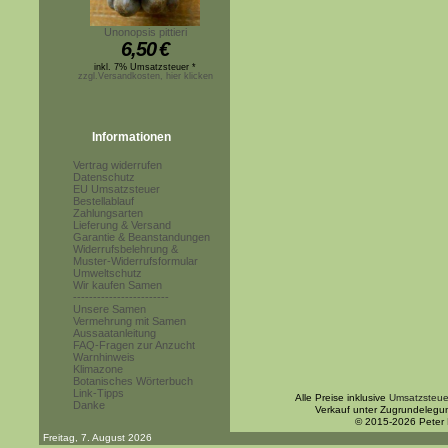
Unonopsis pittieri
6,50
€
inkl. 7% Umsatzsteuer *
zzgl.Versandkosten, hier klicken
Informationen
Vertrag widerrufen
Datenschutz
EU Umsatzsteuer
Bestellablauf
Zahlungsarten
Lieferung & Versand
Garantie & Beanstandungen
Widerrufsbelehrung &
Muster-Widerrufsformular
Umweltschutz
Wir kaufen Samen
------------------------
Unsere Samen
Vermehrung mit Samen
Aussaatanleitung
FAQ-Fragen zur Anzucht
Warnhinweis
Klimazone
Botanisches Wörterbuch
Link-Tipps
Alle Preise inklusive
Umsatzsteue
Danke
Verkauf unter Zugrundelegu
© 2015-2026 Peter
Freitag, 7. August 2026