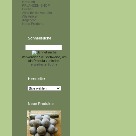
Herkunft
PFLANZEN SHOP
Bücher
Alles für die Anzucht
Alle Artikel
Angebote
Neue Produkte
Schnellsuche
Verwenden Sie Stichworte, um
ein Produkt zu finden.
erweiterte Suche
Hersteller
Neue Produkte