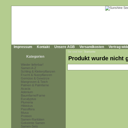
Impressum
Kontakt
Unsere AGB
Versandkosten
Vertrag wid
Sie sind hier:
Startseite
Kategorien
Produkt wurde nicht 
Wieder lieferbar!
Samen A-Z
Schling & Kletterpflanzen
Frucht & Nutzpflanzen
Gemüse & Gewürze
Mangroven & Teich
Palmen & Palmfarne
Acacia
Adenium
Baumfarne/Farne
Eucalyptus
Plumeria
Hibiskus
Passiflora
Musa
Proteen
Samen-Raritäten
Gekeimte Samen
Samen-Sets