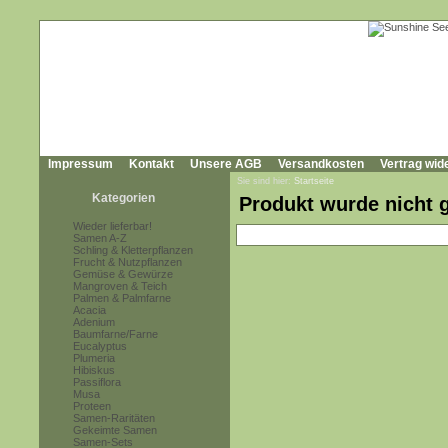
Impressum
Kontakt
Unsere AGB
Versandkosten
Vertrag wid
Sie sind hier:
Startseite
Kategorien
Produkt wurde nicht 
Wieder lieferbar!
Samen A-Z
Schling & Kletterpflanzen
Frucht & Nutzpflanzen
Gemüse & Gewürze
Mangroven & Teich
Palmen & Palmfarne
Acacia
Adenium
Baumfarne/Farne
Eucalyptus
Plumeria
Hibiskus
Passiflora
Musa
Proteen
Samen-Raritäten
Gekeimte Samen
Samen-Sets