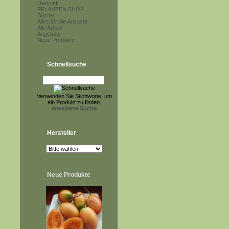
Herkunft
PFLANZEN SHOP
Bücher
Alles für die Anzucht
Alle Artikel
Angebote
Neue Produkte
Schnellsuche
Verwenden Sie Stichworte, um
ein Produkt zu finden.
erweiterte Suche
Hersteller
Neue Produkte