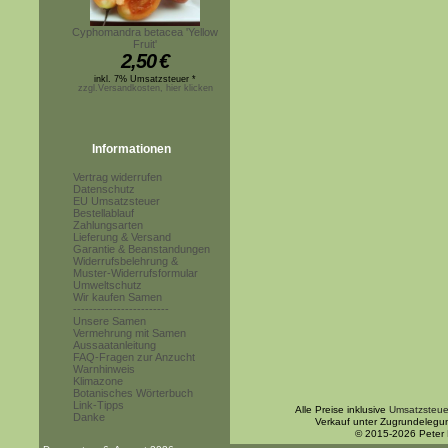
Cyphomandra betacea 'Yellow
Fruit'
2,50
€
inkl. 7% Umsatzsteuer *
zzgl.Versandkosten, hier klicken
Informationen
Vertrag widerrufen
Datenschutz
EU Umsatzsteuer
Bestellablauf
Zahlungsarten
Lieferung & Versand
Garantie & Beanstandungen
Widerrufsbelehrung &
Muster-Widerrufsformular
Umweltschutz
Wir kaufen Samen
------------------------
Unsere Samen
Vermehrung mit Samen
Aussaatanleitung
FAQ-Fragen zur Anzucht
Warnhinweis
Klimazone
Botanisches Wörterbuch
Link-Tipps
Alle Preise inklusive
Umsatzsteue
Danke
Verkauf unter Zugrundelegu
© 2015-2026 Peter