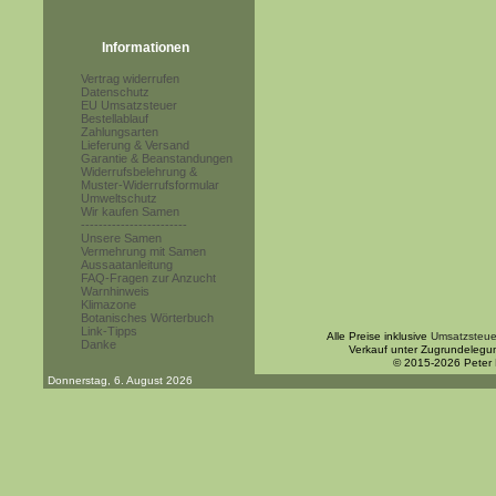
Informationen
Vertrag widerrufen
Datenschutz
EU Umsatzsteuer
Bestellablauf
Zahlungsarten
Lieferung & Versand
Garantie & Beanstandungen
Widerrufsbelehrung &
Muster-Widerrufsformular
Umweltschutz
Wir kaufen Samen
------------------------
Unsere Samen
Vermehrung mit Samen
Aussaatanleitung
FAQ-Fragen zur Anzucht
Warnhinweis
Klimazone
Botanisches Wörterbuch
Link-Tipps
Alle Preise inklusive
Umsatzsteue
Danke
Verkauf unter Zugrundelegu
© 2015-2026 Peter
Donnerstag, 6. August 2026