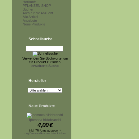
Herkunft
PFLANZEN SHOP
Bücher
Alles für die Anzucht
Alle Artikel
Angebote
Neue Produkte
Schnellsuche
Verwenden Sie Stichworte, um
ein Produkt zu finden.
erweiterte Suche
Hersteller
Neue Produkte
Ipomoea hildebrandtii
4,00
€
inkl. 7% Umsatzsteuer *
zzgl.Versandkosten, hier klicken