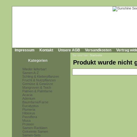
Impressum
Kontakt
Unsere AGB
Versandkosten
Vertrag wid
Sie sind hier:
Startseite
Kategorien
Produkt wurde nicht 
Wieder lieferbar!
Samen A-Z
Schling & Kletterpflanzen
Frucht & Nutzpflanzen
Gemüse & Gewürze
Mangroven & Teich
Palmen & Palmfarne
Acacia
Adenium
Baumfarne/Farne
Eucalyptus
Plumeria
Hibiskus
Passiflora
Musa
Proteen
Samen-Raritäten
Gekeimte Samen
Samen-Sets