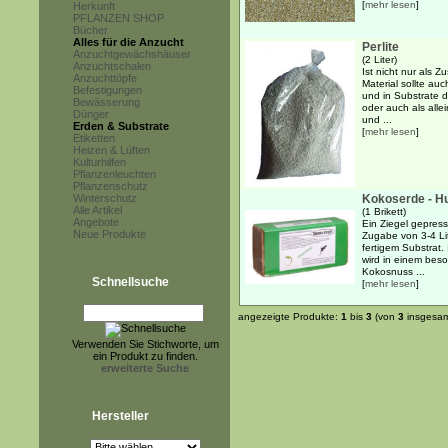
[
mehr lesen
]
Herkunft
PFLANZEN SHOP
Bücher
Alles für die Anzucht
Perlite
Anzuchtgewächshäuser
(2 Liter)
Anzuchtschalen
Ist nicht nur als 
Anzuchttöpfe
Material sollte au
Befestigungen
und in Substrate 
Bewässerung
oder auch als alle
Dünger
und ...
Erden & Substrate
[
mehr lesen
]
Etiketten
Heizen & Lüften
Kulturhilfen
Pflanzenleuchten
Pflanzenschutz
Winterschutz
Kokoserde - H
Alle Artikel
(1 Brikett)
Angebote
Ein Ziegel gepres
Neue Produkte
Zugabe von 3-4 Lit
fertigem Substrat.
wird in einem bes
Kokosnuss ...
Schnellsuche
[
mehr lesen
]
angezeigte Produkte:
1
bis
3
(von
3
insgesam
Verwenden Sie Stichworte, um
ein Produkt zu finden.
erweiterte Suche
Hersteller