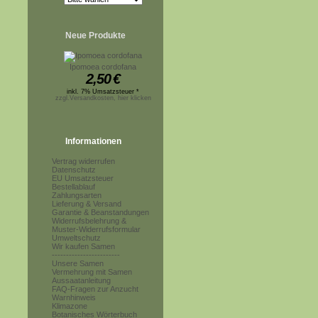
Neue Produkte
Ipomoea cordofana
2,50
€
inkl. 7% Umsatzsteuer *
zzgl.Versandkosten, hier klicken
Informationen
Vertrag widerrufen
Datenschutz
EU Umsatzsteuer
Bestellablauf
Zahlungsarten
Lieferung & Versand
Garantie & Beanstandungen
Widerrufsbelehrung &
Muster-Widerrufsformular
Umweltschutz
Wir kaufen Samen
------------------------
Unsere Samen
Vermehrung mit Samen
Aussaatanleitung
FAQ-Fragen zur Anzucht
Warnhinweis
Klimazone
Botanisches Wörterbuch