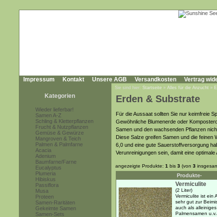
Impressum
Kontakt
Unsere AGB
Versandkosten
Vertrag wid
Sie sind hier:
Startseite
»
Alles für die Anzucht
»
E
Kategorien
Erden & Substrate
Wieder lieferbar!
Für die Aussaat sollten Sie nur keimfreie S
Samen A-Z
Schling & Kletterpflanzen
Gewöhnliche Blumenerde oder Komposterde i
Frucht & Nutzpflanzen
Samen und den wachsenden Pflanzen nicht 
Gemüse & Gewürze
Diese Salze greifen Samen und die feinen 
Mangroven & Teich
Palmen & Palmfarne
6,0 und eine gute Sauerstoffversorgung hab
Acacia
Verunreinigungen sein, damit eine optimale 
Adenium
Baumfarne/Farne
angezeigte Produkte:
1
bis
3
(von
3
insgesam
Eucalyptus
Plumeria
Produkte-
Hibiskus
Vermiculite
Passiflora
(2 Liter)
Musa
Vermiculite ist ei
Proteen
sehr gut zur Beimi
Samen-Raritäten
auch als alleinige
Gekeimte Samen
Palmensamen u.v.a.g
Samen-Sets