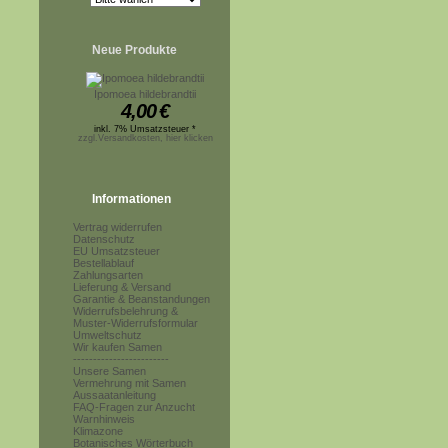
Neue Produkte
Ipomoea hildebrandtii
4,00
€
inkl. 7% Umsatzsteuer *
zzgl.Versandkosten, hier klicken
Informationen
Vertrag widerrufen
Datenschutz
EU Umsatzsteuer
Bestellablauf
Zahlungsarten
Lieferung & Versand
Garantie & Beanstandungen
Widerrufsbelehrung &
Muster-Widerrufsformular
Umweltschutz
Wir kaufen Samen
------------------------
Unsere Samen
Vermehrung mit Samen
Aussaatanleitung
FAQ-Fragen zur Anzucht
Warnhinweis
Klimazone
Botanisches Wörterbuch