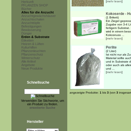
[
mehr lesen
]
Herkunft
PFLANZEN SHOP
Bücher
Alles für die Anzucht
Kokoserde - H
Anzuchtgewächshäuser
(1 Brikett)
Anzuchtschalen
Ein Ziegel gepres
Anzuchttöpfe
Zugabe von 3-4 Lit
Befestigungen
fertigem Substrat.
Bewässerung
wird in einem bes
Dünger
Kokosnuss ...
Erden & Substrate
[
mehr lesen
]
Etiketten
Heizen & Lüften
Perlite
Kulturhilfen
Pflanzenleuchten
(2 Liter)
Pflanzenschutz
Ist nicht nur als 
Winterschutz
Material sollte au
Alle Artikel
und in Substrate 
Angebote
oder auch als alle
Neue Produkte
und ...
[
mehr lesen
]
Schnellsuche
angezeigte Produkte:
1
bis
3
(von
3
insgesam
Verwenden Sie Stichworte, um
ein Produkt zu finden.
erweiterte Suche
Hersteller