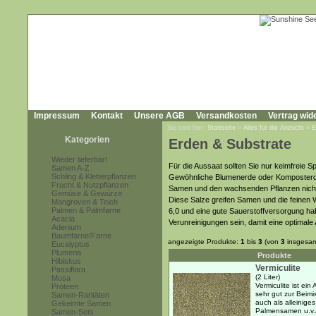
Impressum
Kontakt
Unsere AGB
Versandkosten
Vertrag wid
Sie sind hier:
Startseite
»
Alles für die Anzucht
»
E
Kategorien
Erden & Substrate
Wieder lieferbar!
Für die Aussaat sollten Sie nur keimfreie S
Samen A-Z
Schling & Kletterpflanzen
Gewöhnliche Blumenerde oder Komposterde i
Frucht & Nutzpflanzen
Samen und den wachsenden Pflanzen nicht 
Gemüse & Gewürze
Diese Salze greifen Samen und die feinen 
Mangroven & Teich
Palmen & Palmfarne
6,0 und eine gute Sauerstoffversorgung hab
Acacia
Verunreinigungen sein, damit eine optimale 
Adenium
Baumfarne/Farne
angezeigte Produkte:
1
bis
3
(von
3
insgesam
Eucalyptus
Plumeria
Produkte
Hibiskus
Vermiculite
Passiflora
(2 Liter)
Musa
Vermiculite ist ei
Proteen
sehr gut zur Beimi
Samen-Raritäten
auch als alleinige
Gekeimte Samen
Palmensamen u.v.a.g
Samen-Sets