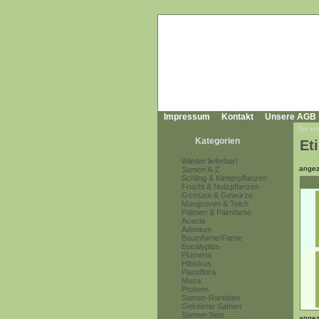
Impressum
Kontakt
Unsere AGB
Sie sin
Kategorien
Et
Wieder lieferbar!
angez
Samen A-Z
Schling & Kletterpflanzen
Frucht & Nutzpflanzen
Gemüse & Gewürze
Mangroven & Teich
Palmen & Palmfarne
Acacia
Adenium
Baumfarne/Farne
Eucalyptus
Plumeria
Hibiskus
Passiflora
Musa
Proteen
Samen-Raritäten
Gekeimte Samen
Samen-Sets
angez