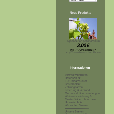
Neue Produkte
Aganonerion polymorphum
3,00
€
inkl. 7% Umsatzsteuer *
zzgl.Versandkosten, hier klicken
Informationen
Vertrag widerrufen
Datenschutz
EU Umsatzsteuer
Bestellablauf
Zahlungsarten
Lieferung & Versand
Garantie & Beanstandungen
Widerrufsbelehrung &
Muster-Widerrufsformular
Umweltschutz
Wir kaufen Samen
------------------------
Unsere Samen