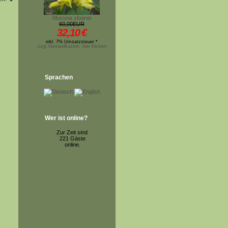
Mucuna sloanei
60,00EUR
32,10
€
inkl. 7% Umsatzsteuer *
zzgl.Versandkosten, hier klicken
Sprachen
Wer ist online?
Zur Zeit sind
221 Gäste
online.