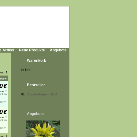
e Artikel
Neue Produkte
Angebote
Warenkorb
ist leer!
ten:
1
eis+
0
€
Bestseller
uer *
licken
01.
Stecketiketten - Gr. 6
0
€
Angebote
uer *
licken
ten:
1