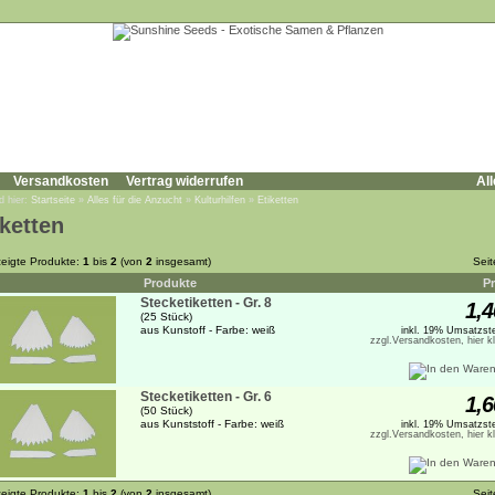
Versandkosten
Vertrag widerrufen
All
d hier:
Startseite
»
Alles für die Anzucht
»
Kulturhilfen
»
Etiketten
iketten
eigte Produkte:
1
bis
2
(von
2
insgesamt)
Sei
Produkte
Pr
Stecketiketten - Gr. 8
1,4
(25 Stück)
aus Kunstoff - Farbe: weiß
inkl. 19% Umsatzste
zzgl.Versandkosten, hier k
Stecketiketten - Gr. 6
1,6
(50 Stück)
aus Kunststoff - Farbe: weiß
inkl. 19% Umsatzste
zzgl.Versandkosten, hier k
eigte Produkte:
1
bis
2
(von
2
insgesamt)
Sei