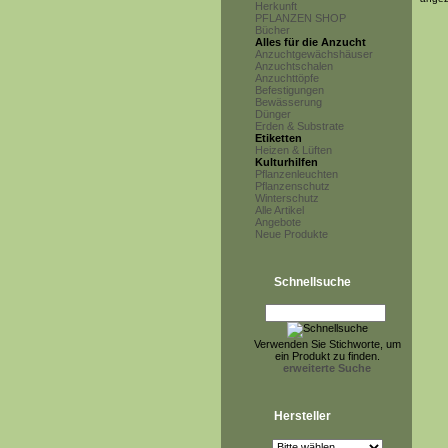
Herkunft
PFLANZEN SHOP
Bücher
Alles für die Anzucht
Anzuchtgewächshäuser
Anzuchtschalen
Anzuchttöpfe
Befestigungen
Bewässerung
Dünger
Erden & Substrate
Etiketten
Heizen & Lüften
Kulturhilfen
Pflanzenleuchten
Pflanzenschutz
Winterschutz
Alle Artikel
Angebote
Neue Produkte
Schnellsuche
Verwenden Sie Stichworte, um
ein Produkt zu finden.
erweiterte Suche
Hersteller