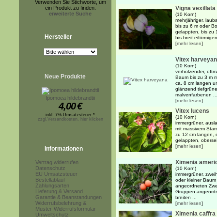
Verwenden Sie Stichworte, um
ein Produkt zu finden.
Vigna vexillata
erweiterte Suche
(10 Korn)
mehrjähriger, laub
bis zu 6 m oder Bo
gelappten, bis zu 
Hersteller
bis breit eiförmigen
[
mehr lesen
]
Vitex harveya
(10 Korn)
verholzender, oftm
Neue Produkte
Baum bis zu 3 m m
ca. 8 cm langen un
glänzend tiefgrüne
malvenfarbenen ..
Ipomoea hildebrandtii
[
mehr lesen
]
4,00
€
Vitex lucens
inkl. 7% Umsatzsteuer *
(10 Korn)
zzgl.Versandkosten, hier klicken
immergrüner, ausl
mit massivem Sta
zu 12 cm langen, e
gelappten, obersei
[
mehr lesen
]
Informationen
Ximenia ameri
Vertrag widerrufen
Datenschutz
(10 Korn)
EU Umsatzsteuer
immergrüner, zweih
Bestellablauf
oder kleiner Baum 
Zahlungsarten
angeordneten Zwe
Lieferung & Versand
Gruppen angeordn
Garantie & Beanstandungen
breiten ...
Widerrufsbelehrung &
[
mehr lesen
]
Muster-Widerrufsformular
Ximenia caffra
Umweltschutz