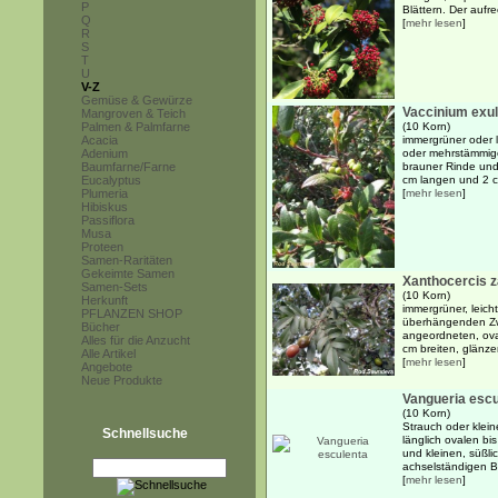
P
Blättern. Der aufre
Q
[
mehr lesen
]
R
S
T
U
V-Z
Gemüse & Gewürze
Vaccinium exul
Mangroven & Teich
Palmen & Palmfarne
(10 Korn)
Acacia
immergrüner oder 
Adenium
oder mehrstämmiger
Baumfarne/Farne
brauner Rinde und
Eucalyptus
cm langen und 2 cm 
Plumeria
[
mehr lesen
]
Hibiskus
Passiflora
Musa
Proteen
Samen-Raritäten
Gekeimte Samen
Xanthocercis 
Samen-Sets
(10 Korn)
Herkunft
immergrüner, leich
PFLANZEN SHOP
überhängenden Zw
Bücher
angeordneten, ova
Alles für die Anzucht
cm breiten, glänzen
Alle Artikel
[
mehr lesen
]
Angebote
Neue Produkte
Vangueria escu
(10 Korn)
Strauch oder klein
Schnellsuche
länglich ovalen bis
und kleinen, süßli
achselständigen Bü
[
mehr lesen
]