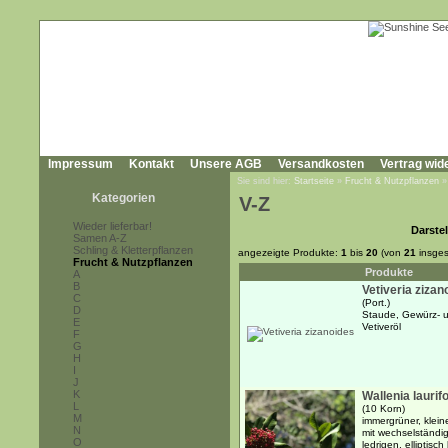
Impressum
Kontakt
Unsere AGB
Versandkosten
Vertrag wid
Sie sind hier:
Startseite
»
Frucht & Nutzpflanzen
Kategorien
V-Z
Wieder lieferbar!
Darstel
Samen A-Z
Schling & Kletterpflanzen
angezeigte Produkte:
1
bis
20
(von
21
insges
Frucht & Nutzpflanzen
Produkte
A
B
Vetiveria zizan
C
(Port.)
D
Staude, Gewürz- u
E
Vetiveröl
F
G
H
I
J
K
Wallenia laurifo
L
(10 Korn)
M
immergrüner, klei
N
mit wechselständi
O
ledrigen, elliptisch