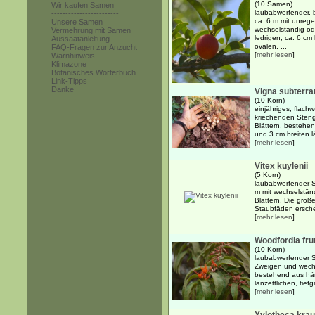
(10 Samen)
Wir kaufen Samen
laubabwerfender, 
------------------------
ca. 6 m mit unrege
Unsere Samen
wechselständig o
Vermehrung mit Samen
ledrigen, ca. 6 cm
Aussaatanleitung
ovalen, ...
FAQ-Fragen zur Anzucht
[
mehr lesen
]
Warnhinweis
Klimazone
Botanisches Wörterbuch
Link-Tipps
Danke
Vigna subterr
(10 Korn)
einjähriges, flach
kriechenden Sten
Blättern, bestehen
und 3 cm breiten lä
[
mehr lesen
]
Vitex kuylenii
(5 Korn)
laubabwerfender S
m mit wechselstän
Blättern. Die groß
Staubfäden erschei
[
mehr lesen
]
Woodfordia fru
(10 Korn)
laubabwerfender 
Zweigen und wechs
bestehend aus hä
lanzettlichen, tief
[
mehr lesen
]