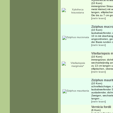
Xylotheca kra
(10 Korn)
immergrüner Strauc
meist kleiner) mit
langen, elliptische
Die bis zu 7 cm gro
[
mehr lesen
]
Ziziphus mucr
(10 Korn)
laubabwerfender, d
10 m mit überhän
angeordneten, gest
der Basis runden o
[
mehr lesen
]
Vitellariopsis 
(10 Korn)
immergrüner, dich
wechselständig an
zu 13 cm langen un
elliptischen, obers
[
mehr lesen
]
Ziziphus mauri
(10 Korn)
schnellwüchsiger, 
laubabwerfender S
ausladender, dich
Zweigen, wechsels
langen ...
[
mehr lesen
]
Vernicia fordii
(6 Korn)