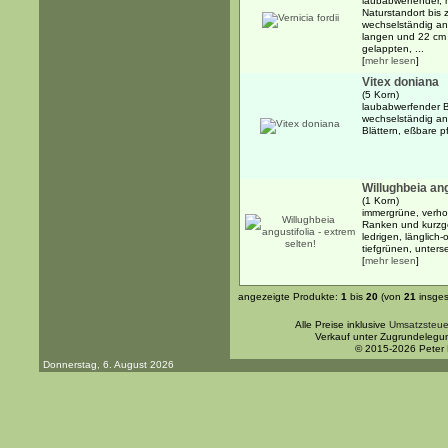
laubabwerfender, 
Naturstandort bis
wechselständig an
langen und 22 cm b
gelappten, ...
[
mehr lesen
]
Vitex doniana
(5 Korn)
laubabwerfender B
wechselständig an
Blättern, eßbare 
Willughbeia ang
(1 Korn)
immergrüne, verho
Ranken und kurzge
ledrigen, länglich-
tiefgrünen, untersei
[
mehr lesen
]
angezeigte Produkte:
1
bis
20
(von
21
insges
Alle Preise inklusive
Umsatzsteue
Verkauf unter Zugrundelegu
© 2015-2026 Peter
Donnerstag, 6. August 2026