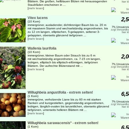
Blättern. Die großen, hellblauen Blüten mit herausragenden
hier k
Staubfäden erscheinen in ...
[
mehr lesen
]
Vitex lucens
2,5
(10 Korn)
immergrüner, ausladender, dichtkroniger Baum bis ca. 20 m
7% Umsatzste
mit massivem Stamm und wechselständig angeordneten, bis
zzgl.Versandko
zu 12 cm langen, elliptischen, 5-gelappten, seltener 3-
hier k
gelappten, oberseits glänzend tiefgrünen ...
[
mehr lesen
]
Wallenia laurifolia
(10 Korn)
2,0
immergrüner, kleiner Baum oder Strauch bis zu 6 m
mit wechselständig angeordneten, ca. 7-15 cm langen,
ledrigen, elliptisch bis elliptisch-eiförmigen, tiefgrünen
7% Umsatzste
Blättern. Der aufrechte Blütenstand mit ...
zzgl.Versandko
[
mehr lesen
]
hier k
Willughbeia angustifolia - extrem selten!
6,5
(1 Korn)
immergrüne, verholzende Liane bis zu 60 m mit starken
7% Umsatzste
Ranken und kurzgestielten, gegenständig angeordneten,
zzgl.Versandko
ledrigen, länglich-ovalen bis lanzettlichen, oberseits glänzend
hier k
tiefgrünen, unterseits helleren Blättern mit ...
[
mehr lesen
]
Willughbeia sarawacensis* - extrem selten!
6,5
(1 Korn)