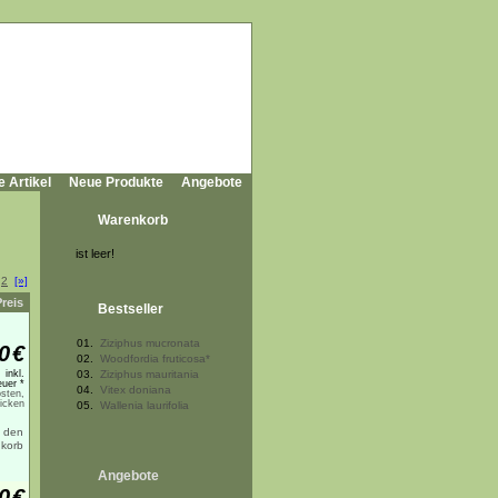
e Artikel
Neue Produkte
Angebote
Warenkorb
ist leer!
2
[»]
Preis
Bestseller
01.
Ziziphus mucronata
0
€
02.
Woodfordia fruticosa*
inkl.
03.
Ziziphus mauritania
uer *
04.
Vitex doniana
sten,
licken
05.
Wallenia laurifolia
Angebote
0
€