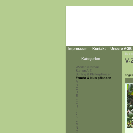
Impressum
Kontakt
Unsere AGB
Sie sin
Kategorien
V-
Wieder lieferbar!
Samen A-Z
Schling & Kletterpflanzen
angez
Frucht & Nutzpflanzen
A
B
C
D
E
F
G
H
I
J
K
L
M
N
O