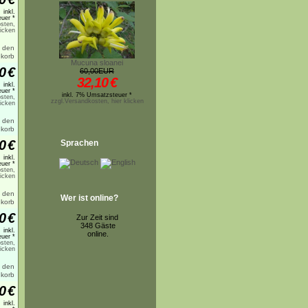
inkl.
uer *
sten,
licken
Mucuna sloanei
0
€
60,00EUR
32,10
€
inkl.
uer *
inkl. 7% Umsatzsteuer *
sten,
zzgl.Versandkosten, hier klicken
licken
0
€
Sprachen
inkl.
uer *
sten,
licken
Wer ist online?
0
€
Zur Zeit sind
348 Gäste
inkl.
online.
uer *
sten,
licken
0
€
inkl.