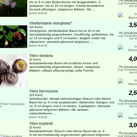
7% Umsatzste
bis zu 6 m oder Bodendecker mit langgestielten, 3-
zzgl.Versandko
gelappten, bis zu 16 cm langen, schmal lanzettlichen
hier k
bis breit eiförmigen, sattgrünen Blättern. Die ...
[
mehr lesen
]
Vitellariopsis marginata*
3,5
(10 Korn)
immergrüner, dichtbelaubter Baum bis zu 10 m mit
7% Umsatzste
wechselständig angeordneten, handförmig, gefiederten, bis
zzgl.Versandko
zu 13 cm langen und 5 cm breiten, länglich ovalen bis
hier k
elliptischen, oberseits glänzend tiefgrünen, ...
[
mehr lesen
]
Vitex doniana
4,0
(5 Korn)
laubabwerfender Baum mit rundlicher Krone und
wechselständig angeordneten, dicken, sattgrünen
7% Umsatzste
zzgl.Versandko
Blättern, eßbare pflaumenartige süße Früchte
hier k
Vitex harveyana
2,5
(10 Korn)
verholzender, oftmals mehrstämmiger Strauch oder kleiner
7% Umsatzste
Baum bis zu 3 m mit ausladenden, kletternden Zweigen und
zzgl.Versandko
ca. 8 cm langen und 4 cm breiten, 3-gelappten, oberseits
hier k
glänzend tiefgrünen Blättern. Die weissen,
malvenfarbenen ...
[
mehr lesen
]
Vitex kuylenii
3,0
(5 Korn)
laubabwerfender Strauch oder kleiner Baum bis ca. 6
7% Umsatzste
m mit wechselständig angeordneten glänzend tiefgrünen
zzgl.Versandko