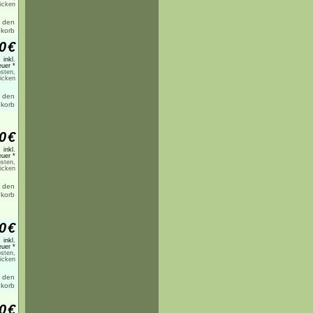
licken
0
€
inkl.
uer *
sten,
licken
0
€
inkl.
uer *
sten,
licken
0
€
inkl.
uer *
sten,
licken
0
€