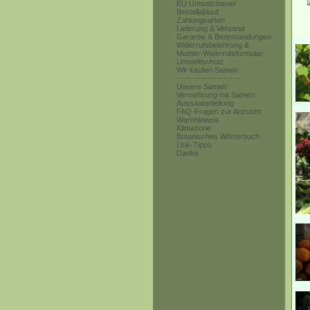
EU Umsatzsteuer
Bestellablauf
Zahlungsarten
Lieferung & Versand
Garantie & Beanstandungen
Widerrufsbelehrung &
Muster-Widerrufsformular
Umweltschutz
Wir kaufen Samen
------------------------
Unsere Samen
Vermehrung mit Samen
Aussaatanleitung
FAQ-Fragen zur Anzucht
Warnhinweis
Klimazone
Botanisches Wörterbuch
Link-Tipps
Danke