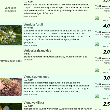
(10 Korn)
Strauch oder kleiner Baum bis zu 10 m mit kurzgestielten,
7% Umsatzste
länglich ovalen bis elliptischen, spitz zulaufenden Blättern
zzgl.Versandko
und kleinen, süßlich duftenden, gelblich-grünen Blüten in
hier k
achselständigen Büscheln, ...
[
mehr lesen
]
Vernicia fordii
4,0
(6 Korn)
laubabwerfender, milchsaftführender Baum bis zu 12 m (am
7% Umsatzste
Naturstandort bis zu 20 m) mit ausladender Krone und
zzgl.Versandko
wechselständig angeordneten, langgestielten, bis zu 25 cm
hier k
langen und 22 cm breiten, herzförmigen, seltener
gelappten, ...
[
mehr lesen
]
Vetiveria zizanoides
2,0
(Port.)
Staude, Gewürz- und Aromapflanze, Wurzeln liefern das
7% Umsatzste
Vetiveröl
zzgl.Versandko
hier k
Vigna subterranea
3,0
(10 Korn)
einjähriges, flachwüchsiges Kraut bis zu 25 cm mit
7% Umsatzste
kriechenden Stengeln und wechselständig angeordneten
zzgl.Versandko
Blättern, bestehend aus 3-zähligen, bis zu 7,5 cm langen
hier k
und 3 cm breiten länglich ovalen bis lanzettlichen, ...
[
mehr lesen
]
Vigna vexillata
2,5
(10 Korn)
mehrjähriger, laubabwerfender, wurzelstockbildender Ranker