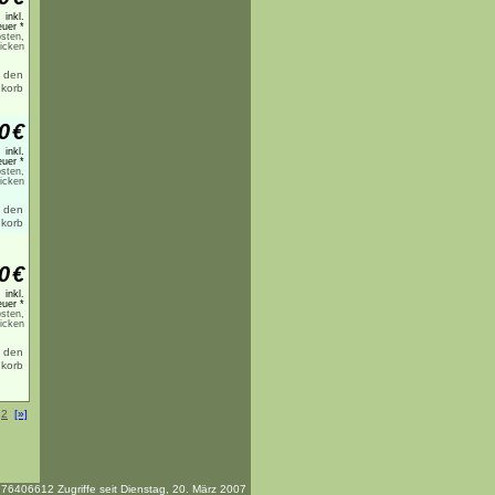
inkl.
uer *
sten,
licken
0
€
inkl.
uer *
sten,
licken
0
€
inkl.
uer *
sten,
licken
2
[»]
76406612 Zugriffe seit Dienstag, 20. März 2007