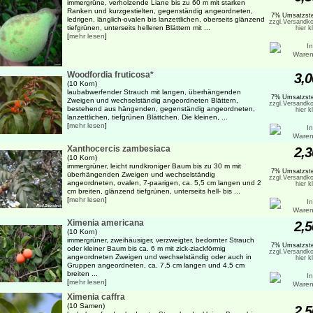
immergrüne, verholzende Liane bis zu 60 m mit starken
Ranken und kurzgestielten, gegenständig angeordneten,
7% Umsatzste
ledrigen, länglich-ovalen bis lanzettlichen, oberseits glänzend
zzgl.Versandko
tiefgrünen, unterseits helleren Blättern mit ...
hier k
[
mehr lesen
]
Woodfordia fruticosa*
3,0
(10 Korn)
laubabwerfender Strauch mit langen, überhängenden
7% Umsatzste
Zweigen und wechselständig angeordneten Blättern,
zzgl.Versandko
bestehend aus hängenden, gegenständig angeordneten,
hier k
lanzettlichen, tiefgrünen Blättchen. Die kleinen, ...
[
mehr lesen
]
Xanthocercis zambesiaca
2,3
(10 Korn)
immergrüner, leicht rundkroniger Baum bis zu 30 m mit
7% Umsatzste
überhängenden Zweigen und wechselständig
zzgl.Versandko
angeordneten, ovalen, 7-paarigen, ca. 5,5 cm langen und 2
hier k
cm breiten, glänzend tiefgrünen, unterseits hell- bis ...
[
mehr lesen
]
Ximenia americana
2,5
(10 Korn)
immergrüner, zweihäusiger, verzweigter, bedornter Strauch
7% Umsatzste
oder kleiner Baum bis ca. 6 m mit zick-ziackförmig
zzgl.Versandko
angeordneten Zweigen und wechselständig oder auch in
hier k
Gruppen angeordneten, ca. 7,5 cm langen und 4,5 cm
breiten ...
[
mehr lesen
]
Ximenia caffra
(10 Samen)
2,5