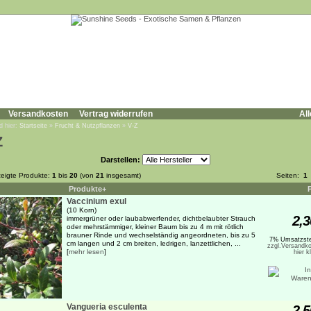
Versandkosten
Vertrag widerrufen
All
d hier:
Startseite
»
Frucht & Nutzpflanzen
»
V-Z
Z
Darstellen:
eigte Produkte:
1
bis
20
(von
21
insgesamt)
Seiten:
1
Produkte+
Vaccinium exul
(10 Korn)
2,3
immergrüner oder laubabwerfender, dichtbelaubter Strauch
oder mehrstämmiger, kleiner Baum bis zu 4 m mit rötlich
brauner Rinde und wechselständig angeordneten, bis zu 5
7% Umsatzste
cm langen und 2 cm breiten, ledrigen, lanzettlichen, ...
zzgl.Versandko
[
mehr lesen
]
hier k
Vangueria esculenta
2,5