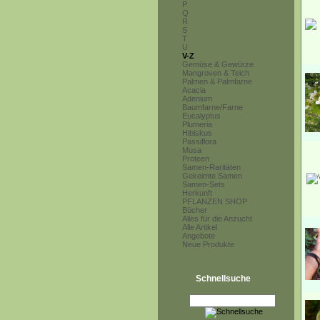
P
Q
R
S
T
U
V-Z
Gemüse & Gewürze
Mangroven & Teich
Palmen & Palmfarne
Acacia
Adenium
Baumfarne/Farne
Eucalyptus
Plumeria
Hibiskus
Passiflora
Musa
Proteen
Samen-Raritäten
Gekeimte Samen
Samen-Sets
Herkunft
PFLANZEN SHOP
Bücher
Alles für die Anzucht
Alle Artikel
Angebote
Neue Produkte
Schnellsuche