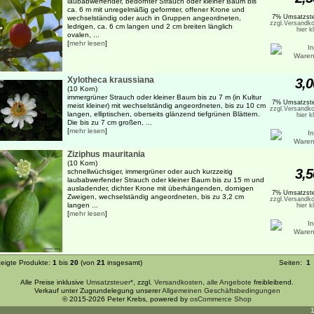
laubabwerfender, bedornter Strauch oder kleiner Baum bis
ca. 6 m mit unregelmäßig geformter, offener Krone und
7% Umsatzste
wechselständig oder auch in Gruppen angeordneten,
zzgl.Versandko
ledrigen, ca. 6 cm langen und 2 cm breiten länglich
hier k
ovalen, ...
[
mehr lesen
]
Xylotheca kraussiana
3,0
(10 Korn)
immergrüner Strauch oder kleiner Baum bis zu 7 m (in Kultur
7% Umsatzste
meist kleiner) mit wechselständig angeordneten, bis zu 10 cm
zzgl.Versandko
langen, elliptischen, oberseits glänzend tiefgrünen Blättern.
hier k
Die bis zu 7 cm großen, ...
[
mehr lesen
]
Ziziphus mauritania
(10 Korn)
3,5
schnellwüchsiger, immergrüner oder auch kurzzeitig
laubabwerfender Strauch oder kleiner Baum bis zu 15 m und
ausladender, dichter Krone mit überhängenden, dornigen
7% Umsatzste
Zweigen, wechselständig angeordneten, bis zu 3,2 cm
zzgl.Versandko
langen ...
hier k
[
mehr lesen
]
eigte Produkte:
1
bis
20
(von
21
insgesamt)
Seiten:
1
Alle Preise inklusive
Umsatzsteuer*
, zzgl.
Versandkosten
,
alle Angebote
freibleibend.
Verkauf unter Zugrundelegung unserer
Allgemeinen Geschäftsbedingungen
© 2015-2026 Peter Krebs, powered by
osCommerce Shop
1