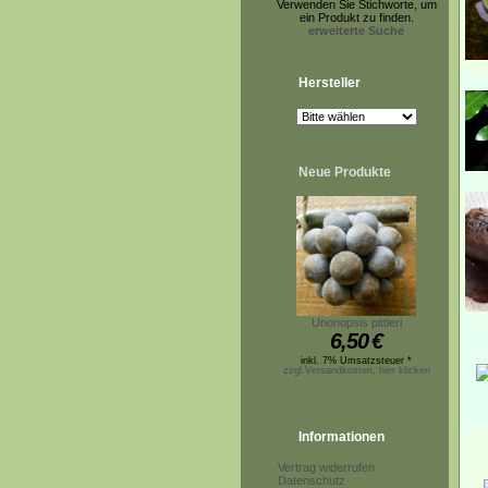
Verwenden Sie Stichworte, um
ein Produkt zu finden.
erweiterte Suche
Hersteller
Neue Produkte
Unonopsis pittieri
6,50
€
inkl. 7% Umsatzsteuer *
zzgl.Versandkosten, hier klicken
Informationen
Vertrag widerrufen
Datenschutz