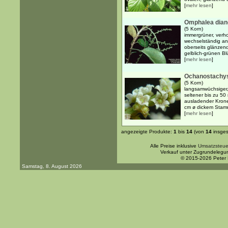
[
mehr lesen
]
Omphalea dian
(5 Korn)
immergrüner, verh
wechselständig ang
oberseits glänzend
gelblich-grünen Blü
[
mehr lesen
]
Ochanostachy
(5 Korn)
langsamwüchsiger,
seltener bis zu 50 
ausladender Krone
cm ø dickem Stamm
[
mehr lesen
]
angezeigte Produkte:
1
bis
14
(von
14
insges
Alle Preise inklusive
Umsatzsteue
Verkauf unter Zugrundelegu
© 2015-2026 Peter
Samstag, 8. August 2026