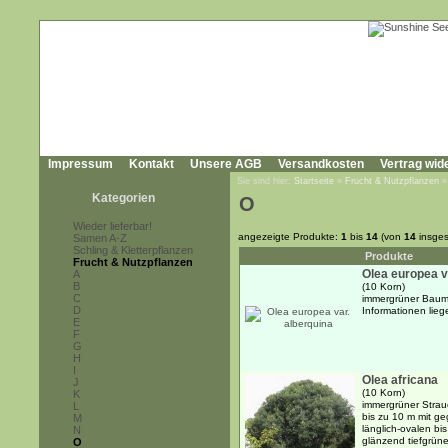
Impressum
Kontakt
Unsere AGB
Versandkosten
Vertrag wid
Sie sind hier:
Startseite
»
Frucht & Nutzpflanzen
Kategorien
O
Wieder lieferbar!
angezeigte Produkte:
1
bis
14
(von
14
insges
Samen A-Z
Schling & Kletterpflanzen
Produkte
Frucht & Nutzpflanzen
Olea europea v
A
B
(10 Korn)
C
immergrüner Baum 
D
Informationen liege
E
F
G
H
I
Olea africana
J
(10 Korn)
K
immergrüner Strau
L
bis zu 10 m mit g
M
länglich-ovalen bis
N
glänzend tiefgrünen
O