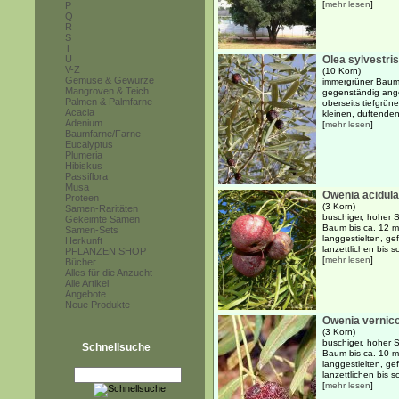
[
mehr lesen
]
P
Q
R
S
T
U
Olea sylvestris
V-Z
(10 Korn)
Gemüse & Gewürze
immergrüner Baum 
Mangroven & Teich
gegenständig angeo
Palmen & Palmfarne
oberseits tiefgrüne
Acacia
kleinen, duftende
Adenium
[
mehr lesen
]
Baumfarne/Farne
Eucalyptus
Plumeria
Hibiskus
Passiflora
Musa
Owenia acidula
Proteen
(3 Korn)
Samen-Raritäten
buschiger, hoher S
Gekeimte Samen
Baum bis ca. 12 
Samen-Sets
langgestielten, gef
Herkunft
lanzettlichen bis s
PFLANZEN SHOP
[
mehr lesen
]
Bücher
Alles für die Anzucht
Alle Artikel
Angebote
Neue Produkte
Owenia vernic
(3 Korn)
buschiger, hoher S
Schnellsuche
Baum bis ca. 10 
langgestielten, gef
lanzettlichen bis s
[
mehr lesen
]