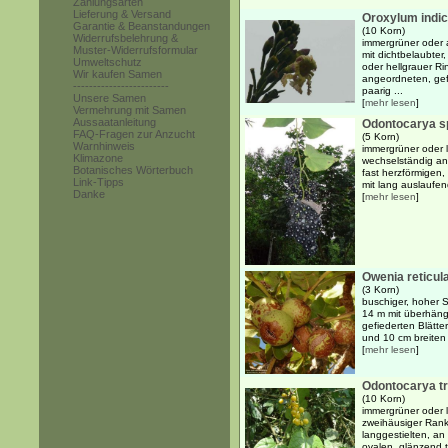
Zahlungsarten
Lieferung & Versand
Oroxylum indi
Garantie & Beanstandungen
(10 Korn)
Widerrufsbelehrung &
immergrüner oder
Muster-Widerrufsformular
mit dichtbelaubter
Umweltschutz
oder hellgrauer Ri
Wir kaufen Samen
angeordneten, gefi
------------------------
paarig ...
Unsere Samen
[
mehr lesen
]
Vermehrung mit Samen
Aussaatanleitung
Odontocarya s
FAQ-Fragen zur Anzucht
(5 Korn)
Warnhinweis
immergrüner oder 
Klimazone
wechselständig an
Botanisches Wörterbuch
fast herzförmigen,
Link-Tipps
mit lang auslaufen
Danke
[
mehr lesen
]
Owenia reticul
(3 Korn)
buschiger, hoher S
14 m mit überhäng
gefiederten Blätte
und 10 cm breiten l
[
mehr lesen
]
Odontocarya tr
(10 Korn)
immergrüner oder 
zweihäusiger Rank
langgestielten, an 
ovalen, glänzend ti