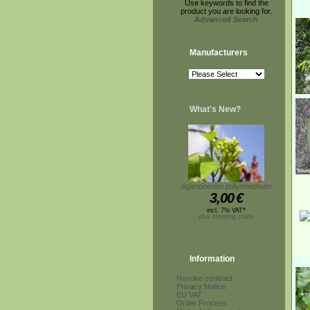
Use keywords to find the
product you are looking for.
Advanced Search
Manufacturers
What's New?
Aganonerion polymorphum
3,00
€
incl. 7% VAT*
plus shipping costs
Information
Revoke contract
Privacy Notice
EU VAT
Order Process