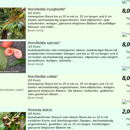
Horsfieldia iryaghedhi*
8,0
(10 Korn)
immergrüner Baum bis zu 20 m mit ca. 20 cm langen und 8 cm
7%
breiten wechselständig angeordneten, breit elliptischen, spitz
zulaufenden, ledrigen, glänzend tiefgrünen Blättern mit auffälliger
sh
Nervatur und heller ...
[
read more
]
Horsfieldia spicata*
8,0
(10 Korn)
laubabwerfender oder immergrüner, kleiner, zweihäusiger Baum mit
7%
ausladenden horizontalen Zweigen und bis zu 30 cm langen und 8
cm breiten wechselständig angeordneten, elliptischen oder länglich-
sh
lanzettlichen, ledrigen, oberseits ...
[
read more
]
Horsfieldia valida*
8,0
(10 Korn)
immergrüner Baum bis zu 25 m mit ca. 35 cm langen und 13 cm
7%
breiten wechselständig angeordneten, breit elliptischen, ledrigen,
glänzend tiefgrünen Blättern. Die kleinen, duftenden, gelblichen
sh
oder grünlichen Blüten ...
[
read more
]
Hovenia dulcis
2,0
(20 Korn)
laubabwerfender Strauch oder kleiner Baum bis zu 10 m mit
7%
rundlicher Krone und überhängenden Zweigen, wechselständig
angeordneten, gestielten, bis zu 15 cm langen, herzförmigen,
sh
glänzend tiefgrünen Blättern mit ...