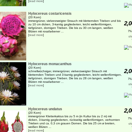
[
read more
]
Hylocereus costaricensis
(20 Korn)
immergrüner, vielverzweigter Strauch mit kletternden Trieben und bis
2,0
zu 10 cm dicken, 3-kantig gegliederten, leicht wellenförmigen,
tiefgrünen, dornigen Trieben. Die bis zu 30 cm langen, weißen
Blüten mit rosafarbener ...
7%
[
read more
]
sh
Hylocereus monacanthus
(20 Korn)
2,0
schnellwüchsiger, immergrüner, vielverzweigter Strauch mit
kletternden Trieben und 3-kantig gegliederten, leicht wellenförmigen,
tiefgrünen, dornigen Trieben. Die bis zu 28 cm langen, weißen
7%
Blüten mit rosafarbener ...
sh
[
read more
]
Hylocereus undatus
2,0
(20 Korn)
immergrüner Kletterkaktus bis zu 5 m (in Kultur bis zu 2 m) mit
7%
dicken, 3-kantig gegliederten, rückseitig wellenförmigen, verhornten
Trieben und ca. 0,3 cm grauen Dornen. Die bis 25 cm ø breiten,
sh
weißen Blüten ...
[
read more
]