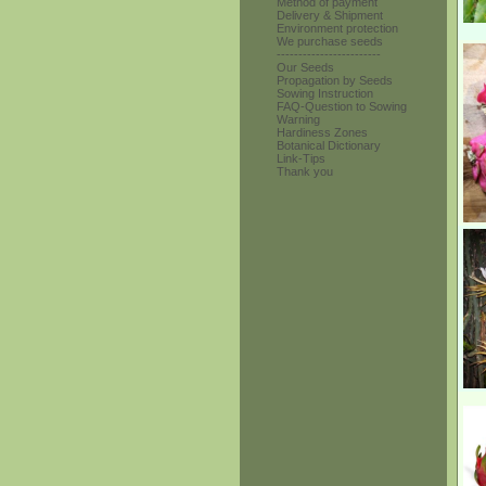
Method of payment
Delivery & Shipment
Environment protection
We purchase seeds
------------------------
Our Seeds
Propagation by Seeds
Sowing Instruction
FAQ-Question to Sowing
Warning
Hardiness Zones
Botanical Dictionary
Link-Tips
Thank you