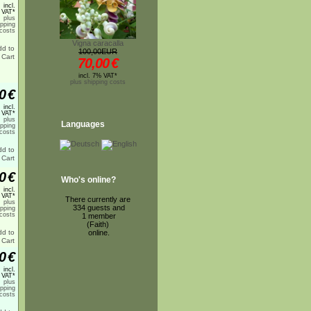
incl.
 VAT*
plus
ipping
costs
Vigna caracalla
100,00EUR
70,00
€
incl. 7% VAT*
plus shipping costs
0
€
incl.
 VAT*
plus
Languages
ipping
costs
0
€
Who's online?
incl.
 VAT*
There currently are
plus
334 guests and
ipping
costs
1 member
(Faith)
online.
0
€
incl.
 VAT*
plus
ipping
costs