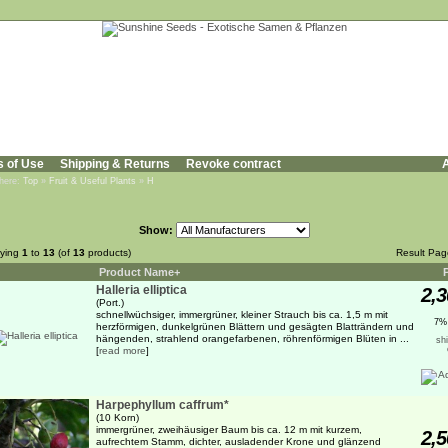
s of Use
Shipping & Returns
Revoke contract
A
 here:
Top
»
Fruit & Useful Plants
»
H
Show:
aying
1
to
13
(of
13
products)
Result Pa
Product Name+
Halleria elliptica
2,3
(Port.)
schnellwüchsiger, immergrüner, kleiner Strauch bis ca. 1,5 m mit
7%
herzförmigen, dunkelgrünen Blättern und gesägten Blatträndern und
hängenden, strahlend orangefarbenen, röhrenförmigen Blüten in ...
sh
[
read more
]
Harpephyllum caffrum*
(10 Korn)
immergrüner, zweihäusiger Baum bis ca. 12 m mit kurzem,
2,5
aufrechtem Stamm, dichter, ausladender Krone und glänzend