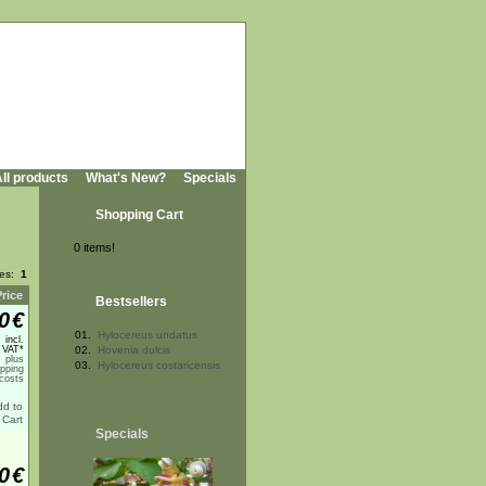
ll products
What's New?
Specials
Shopping Cart
0 items!
ges:
1
Price
Bestsellers
0
€
01.
Hylocereus undatus
incl.
 VAT*
02.
Hovenia dulcis
plus
03.
Hylocereus costaricensis
ipping
costs
Specials
0
€