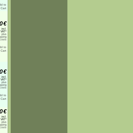
0
€
incl.
 VAT*
plus
ipping
costs
0
€
incl.
 VAT*
plus
ipping
costs
0
€
incl.
 VAT*
plus
ipping
costs