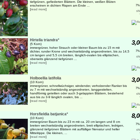
tiefgrünen, gefiederten Blättern. Die kleinen, weißen Blüten
erscheinen in dichten Rispen am Ende ...
7%
[
read more
]
sh
Hirtella triandra*
3,0
(5 Korn)
immergrüner, hoher Strauch oder kleiner Baum bis zu 15 m mit
7%
dichter, runder Krone und wechselständig angeordneten, bis zu 14,5
cm langen und 5,5 cm breiten, länglich-ovalen bis elliptischen,
sh
oberseits glänzend tiefgrünen ...
[
read more
]
Holboellia latifolia
3,0
(10 Korn)
immergrüner, schnellwüchsiger, windender, verholzender Ranker bis
7%
zu 7 m mit wechselständig angeordneten, langgestielten,
handförmig geteilten oder auch 3-gelappten Blättern, bestehend
sh
aus bis zu 3-9 länglich ovalen, bis ...
[
read more
]
Horsfieldia batjanica*
8,0
(10 Korn)
immergrüner Baum bis zu 23 m mit ca. 20 cm langen und 8 cm
7%
breiten wechselständig angeordneten, breit elliptischen, ledrigen,
glänzend tiefgrünen Blättern mit auffälliger Nervatur und heller
sh
Mittelrippe. Die kleinen, ...
[
read more
]