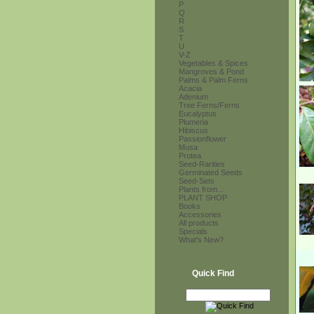
P
Q
R
S
T
U
V-Z
Vegetables & Spices
Mangroves & Pond
Palms & Palm Ferns
Acacia
Adenium
Tree Ferns/Ferns
Eucalyptus
Plumeria
Hibiscus
Passionflower
Musa
Protea
Seed-Rarities
Germinated Seeds
Seed-Sets
Plants from...
PLANT SHOP
Books
Accessories
All products
Specials
What's New?
Quick Find