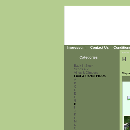
Impressum
Contact Us
Condition
You're
Categories
H
Back in Stock
Seeds A-Z
Vines & Climbers
Displ
Fruit & Useful Plants
A
B
C
D
E
F
G
H
I
J
K
L
M
N
O