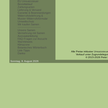
EU Umsatzsteuer
Bestellablauf
Zahlungsarten
Lieferung & Versand
Garantie & Beanstandungen
Widerrufsbelehrung &
Muster-Widerrufsformular
Umweltschutz
Wir kaufen Samen
------------------------
Unsere Samen
Vermehrung mit Samen
Aussaatanleitung
FAQ-Fragen zur Anzucht
Warnhinweis
Klimazone
Botanisches Wörterbuch
Link-Tipps
Alle Preise inklusive
Umsatzsteue
Danke
Verkauf unter Zugrundelegu
© 2015-2026 Peter
Sonntag, 9. August 2026