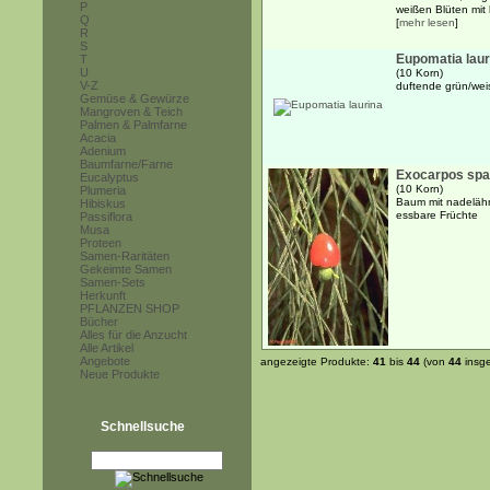
P
weißen Blüten mit
Q
[
mehr lesen
]
R
S
Eupomatia laur
T
U
(10 Korn)
V-Z
duftende grün/wei
Gemüse & Gewürze
Mangroven & Teich
Palmen & Palmfarne
Acacia
Adenium
Baumfarne/Farne
Exocarpos spa
Eucalyptus
(10 Korn)
Plumeria
Baum mit nadeläh
Hibiskus
essbare Früchte
Passiflora
Musa
Proteen
Samen-Raritäten
Gekeimte Samen
Samen-Sets
Herkunft
PFLANZEN SHOP
Bücher
Alles für die Anzucht
Alle Artikel
Angebote
angezeigte Produkte:
41
bis
44
(von
44
insg
Neue Produkte
Schnellsuche