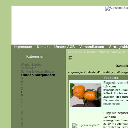
Impressum
Kontakt
Unsere AGB
Versandkosten
Vertrag wid
Sie sind hier:
Startseite
»
Frucht & Nutzpflanzen
Kategorien
E
Wieder lieferbar!
Darstell
Samen A-Z
Schling & Kletterpflanzen
angezeigte Produkte:
41
bis
44
(von
44
insg
Frucht & Nutzpflanzen
Produkte+
A
B
Eugenia victor
C
(10 Korn)
D
immergrüner Strauc
E
Kübelkultur bis z
F
Zweigen, gegenst
G
Blättern, die sich
H
[
mehr lesen
]
I
J
K
Eugenia zeyher
L
(10 Korn)
M
immergrüner Strauc
N
zu 10 m gegenstän
O
lanzettlichen, tief